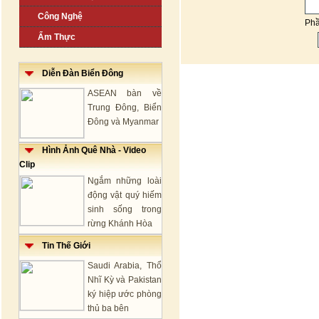
Công Nghệ
Ph
Ẩm Thực
Diễn Đàn Biển Đông
ASEAN bàn về
Trung Đông, Biển
Đông và Myanmar
Hình Ảnh Quê Nhà - Video
Clip
Ngắm những loài
động vật quý hiếm
sinh sống trong
rừng Khánh Hòa
Tin Thế Giới
Saudi Arabia, Thổ
Nhĩ Kỳ và Pakistan
ký hiệp ước phòng
thủ ba bên