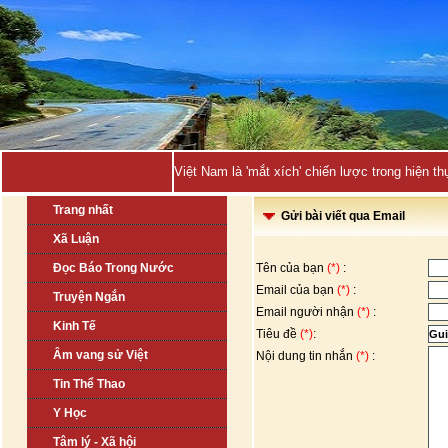
Việt Nam là 'mắt xích' chiến lược trong hiện
Trang nhất
Gửi bài viết qua Email
Xã Luận
Đọc Báo Trong Nước
Tên của bạn
(*)
:
Email của bạn
(*)
:
Truyện Ngắn
Email người nhận
(*)
:
Kinh Tế
Tiêu đề
(*)
:
Âm vang sử Việt
Nội dung tin nhắn
(*)
:
Tin Thể Thao
Y Học
Tâm lý - Xã hội