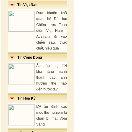
Tin Việt Nam
Đưa khuôn khổ
quan hệ Đối tác
Chiến lược Toàn
diện Việt Nam -
Australia đi vào
chiều sâu, thực
chất, hiệu quả
Tin Cộng Đồng
Áp thấp nhiệt đới
khả năng mạnh
thành bão, ảnh
hưởng thế nào
đến nước ta?
Tin Hoa Kỳ
Mỹ ấn định các
mốc thử nghiệm lá
chắn bí mật Vòm
Vàng