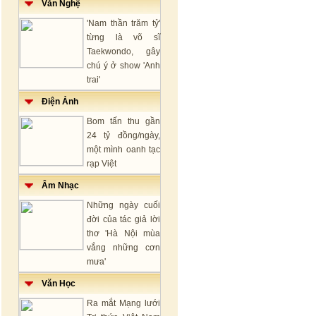
Văn Nghệ
'Nam thần trăm tỷ'
từng là võ sĩ
Taekwondo, gây
chú ý ở show 'Anh
trai'
Điện Ảnh
Bom tấn thu gần
24 tỷ đồng/ngày,
một mình oanh tạc
rạp Việt
Âm Nhạc
Những ngày cuối
đời của tác giả lời
thơ 'Hà Nội mùa
vắng những cơn
mưa'
Văn Học
Ra mắt Mạng lưới