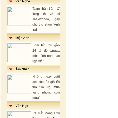
Văn Nghệ
'Nam thần trăm tỷ'
từng là võ sĩ
Taekwondo, gây
chú ý ở show 'Anh
trai'
Điện Ảnh
Bom tấn thu gần
24 tỷ đồng/ngày,
một mình oanh tạc
rạp Việt
Âm Nhạc
Những ngày cuối
đời của tác giả lời
thơ 'Hà Nội mùa
vắng những cơn
mưa'
Văn Học
Ra mắt Mạng lưới