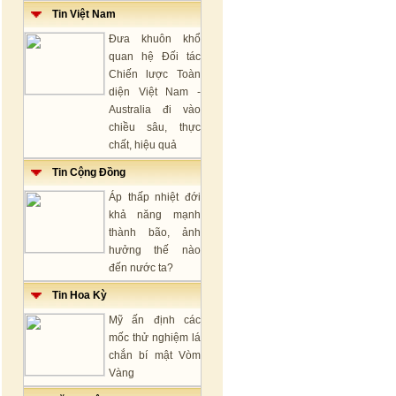
Tin Việt Nam
Đưa khuôn khổ
quan hệ Đối tác
Chiến lược Toàn
diện Việt Nam -
Australia đi vào
chiều sâu, thực
chất, hiệu quả
Tin Cộng Đồng
Áp thấp nhiệt đới
khả năng mạnh
thành bão, ảnh
hưởng thế nào
đến nước ta?
Tin Hoa Kỳ
Mỹ ấn định các
mốc thử nghiệm lá
chắn bí mật Vòm
Vàng