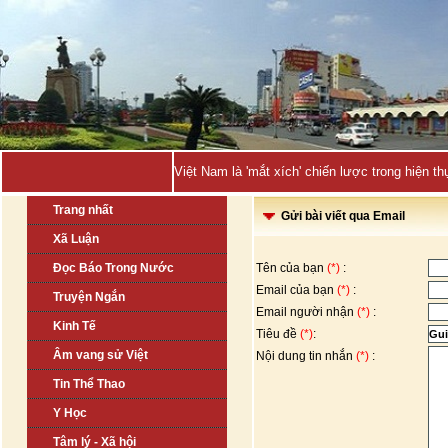
Việt Nam là 'mắt xích' chiến lược trong hiện
Trang nhất
Gửi bài viết qua Email
Xã Luận
Đọc Báo Trong Nước
Tên của bạn
(*)
:
Email của bạn
(*)
:
Truyện Ngắn
Email người nhận
(*)
:
Kinh Tế
Tiêu đề
(*)
:
Âm vang sử Việt
Nội dung tin nhắn
(*)
:
Tin Thể Thao
Y Học
Tâm lý - Xã hội