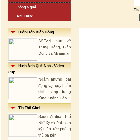
Công Nghệ
Ph
Ẩm Thực
Diễn Đàn Biển Đông
ASEAN bàn về
Trung Đông, Biển
Đông và Myanmar
Hình Ảnh Quê Nhà - Video
Clip
Ngắm những loài
động vật quý hiếm
sinh sống trong
rừng Khánh Hòa
Tin Thế Giới
Saudi Arabia, Thổ
Nhĩ Kỳ và Pakistan
ký hiệp ước phòng
thủ ba bên