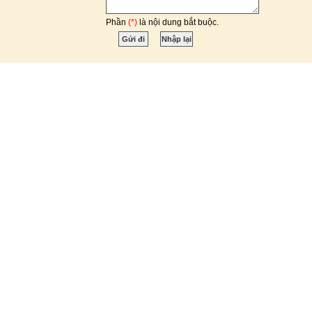
Phần
(*)
là nội dung bắt buộc.