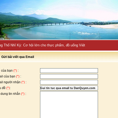
ng Thổ Nhĩ Kỳ: Cơ hội lớn cho thực phẩm, đồ uống Việt
Gửi bài viết qua Email
 của bạn
(*)
:
il của bạn
(*)
:
il người nhận
(*)
:
u đề
(*)
:
 dung tin nhắn
(*)
: