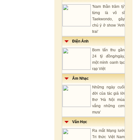
'Nam thần trăm tỷ'
từng là võ sĩ
Taekwondo, gây
chú ý ở show 'Anh
trai'
Điện Ảnh
Bom tấn thu gần
24 tỷ đồng/ngày,
một mình oanh tạc
rạp Việt
Âm Nhạc
Những ngày cuối
đời của tác giả lời
thơ 'Hà Nội mùa
vắng những cơn
mưa'
Văn Học
Ra mắt Mạng lưới
Tri thức Việt Nam