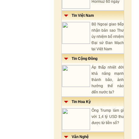
Hormuz 60 ngày
Tin Việt Nam
Bộ Ngoại giao tiếp
nhận bản sao Thư
ủy nhiệm bổ nhiệm
Đại sứ Đan Mạch
tại Việt Nam
Tin Cộng Đồng
Áp thấp nhiệt đới
khả năng mạnh
thành bão, ảnh
hưởng thế nào
đến nước ta?
Tin Hoa Kỳ
Ông Trump làm gì
với 1,4 tỷ USD thu
được từ tiền số?
Văn Nghệ