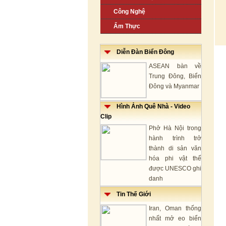
Công Nghệ
Ẩm Thực
Diễn Đàn Biển Đông
ASEAN bàn về
Trung Đông, Biển
Đông và Myanmar
Hình Ảnh Quê Nhà - Video
Clip
Phở Hà Nội trong
hành trình trở
thành di sản văn
hóa phi vật thể
được UNESCO ghi
danh
Tin Thế Giới
Iran, Oman thống
nhất mở eo biển