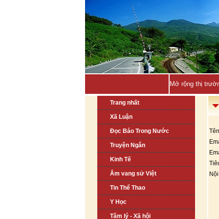
Mở rộng thị trườ
Trang nhất
Xã Luận
Đọc Báo Trong Nước
Tên
Ema
Truyện Ngắn
Ema
Kinh Tế
Tiê
Âm vang sử Việt
Nội
Tin Thể Thao
Y Học
Tâm lý - Xã hội