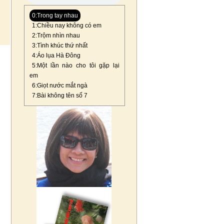
0:Trong tay nhau
1:Chiều nay không có em
2:Trộm nhìn nhau
3:Tình khúc thứ nhất
4:Áo lụa Hà Đông
5:Một lần nào cho tôi gặp lại
em
6:Giọt nước mắt ngà
7:Bài không tên số 7