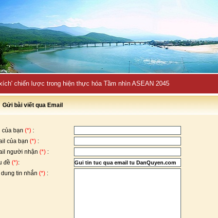
 xích' chiến lược trong hiện thực hóa Tầm nhìn ASEAN 2045
Gửi bài viết qua Email
 của bạn
(*)
:
il của bạn
(*)
:
il người nhận
(*)
:
u đề
(*)
:
 dung tin nhắn
(*)
: