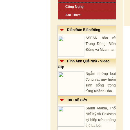
Công Nghệ
Ẩm Thực
Diễn Đàn Biển Đông
ASEAN bàn về
Trung Đông, Biển
Đông và Myanmar
Hình Ảnh Quê Nhà - Video
Clip
Ngắm những loài
động vật quý hiếm
sinh sống trong
rừng Khánh Hòa
Tin Thế Giới
Saudi Arabia, Thổ
Nhĩ Kỳ và Pakistan
ký hiệp ước phòng
thủ ba bên