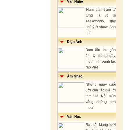
Văn Nghệ
'Nam thần trăm tỷ'
từng là võ sĩ
Taekwondo, gây
chú ý ở show 'Anh
trai'
Điện Ảnh
Bom tấn thu gần
24 tỷ đồng/ngày,
một mình oanh tạc
rạp Việt
Âm Nhạc
Những ngày cuối
đời của tác giả lời
thơ 'Hà Nội mùa
vắng những cơn
mưa'
Văn Học
Ra mắt Mạng lưới