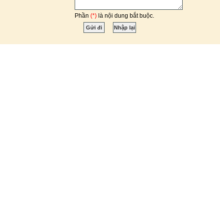
Phần
(*)
là nội dung bắt buộc.