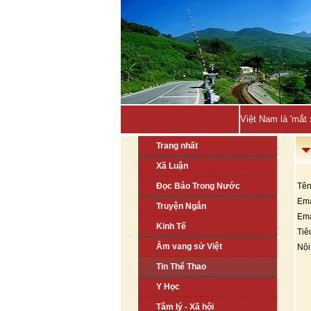
Việt Nam là 'mắt
Trang nhất
Xã Luận
Đọc Báo Trong Nước
Tên
Ema
Truyện Ngắn
Ema
Kinh Tế
Tiê
Âm vang sử Việt
Nội
Tin Thể Thao
Y Học
Tâm lý - Xã hội