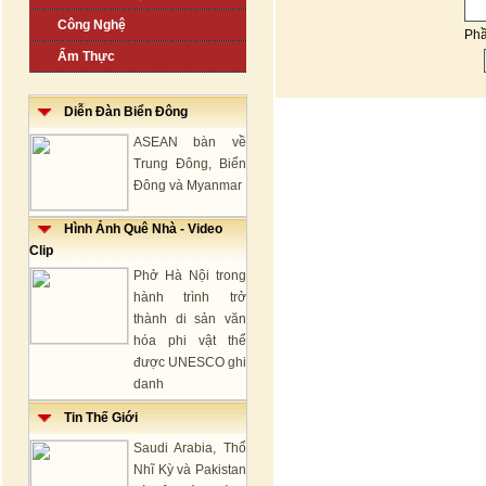
Công Nghệ
Ph
Ẩm Thực
Diễn Đàn Biển Đông
ASEAN bàn về
Trung Đông, Biển
Đông và Myanmar
Hình Ảnh Quê Nhà - Video
Clip
Phở Hà Nội trong
hành trình trở
thành di sản văn
hóa phi vật thể
được UNESCO ghi
danh
Tin Thế Giới
Saudi Arabia, Thổ
Nhĩ Kỳ và Pakistan