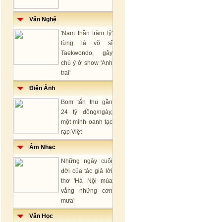
Văn Nghệ
'Nam thần trăm tỷ'
từng là võ sĩ
Taekwondo, gây
chú ý ở show 'Anh
trai'
Điện Ảnh
Bom tấn thu gần
24 tỷ đồng/ngày,
một mình oanh tạc
rạp Việt
Âm Nhạc
Những ngày cuối
đời của tác giả lời
thơ 'Hà Nội mùa
vắng những cơn
mưa'
Văn Học