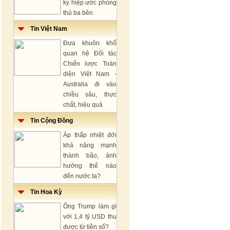
ký hiệp ước phòng
thủ ba bên
Tin Việt Nam
Đưa khuôn khổ
quan hệ Đối tác
Chiến lược Toàn
diện Việt Nam -
Australia đi vào
chiều sâu, thực
chất, hiệu quả
Tin Cộng Đồng
Áp thấp nhiệt đới
khả năng mạnh
thành bão, ảnh
hưởng thế nào
đến nước ta?
Tin Hoa Kỳ
Ông Trump làm gì
với 1,4 tỷ USD thu
được từ tiền số?