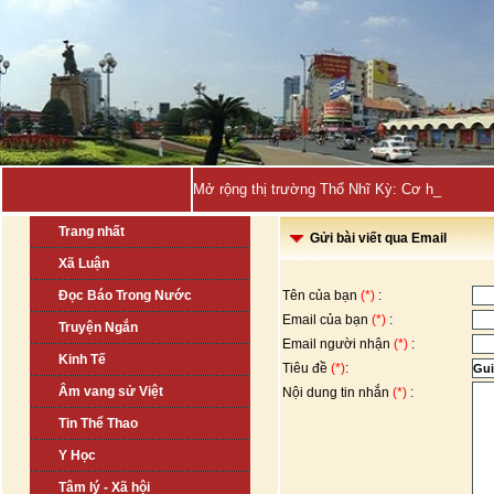
Mở rộng thị trường Thổ Nhĩ Kỳ: Cơ hội lớn ch
Trang nhất
Gửi bài viết qua Email
Xã Luận
Đọc Báo Trong Nước
Tên của bạn
(*)
:
Email của bạn
(*)
:
Truyện Ngắn
Email người nhận
(*)
:
Kinh Tế
Tiêu đề
(*)
:
Âm vang sử Việt
Nội dung tin nhắn
(*)
:
Tin Thể Thao
Y Học
Tâm lý - Xã hội