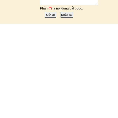
Phần
(*)
là nội dung bắt buộc.