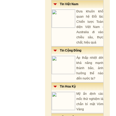
Tin Việt Nam
Đưa khuôn khổ
quan hệ Đối tác
Chiến lược Toàn
diện Việt Nam -
Australia đi vào
chiều sâu, thực
chất, hiệu quả
Tin Cộng Đồng
Áp thấp nhiệt đới
khả năng mạnh
thành bão, ảnh
hưởng thế nào
đến nước ta?
Tin Hoa Kỳ
Mỹ ấn định các
mốc thử nghiệm lá
chắn bí mật Vòm
Vàng