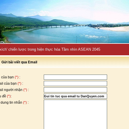
 xích' chiến lược trong hiện thực hóa Tầm nhìn ASEAN 2045
Gửi bài viết qua Email
 của bạn
(*)
:
il của bạn
(*)
:
il người nhận
(*)
:
u đề
(*)
:
 dung tin nhắn
(*)
: