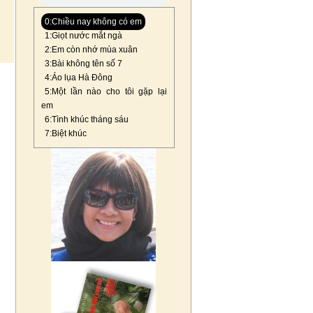
0:Chiều nay không có em
1:Giọt nước mắt ngà
2:Em còn nhớ mùa xuân
3:Bài không tên số 7
4:Áo lụa Hà Đông
5:Một lần nào cho tôi gặp lại
em
6:Tình khúc tháng sáu
7:Biệt khúc