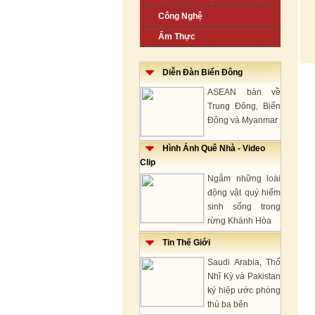
Công Nghệ
Ẩm Thực
Diễn Đàn Biển Đông
ASEAN bàn về
Trung Đông, Biển
Đông và Myanmar
Hình Ảnh Quê Nhà - Video
Clip
Ngắm những loài
động vật quý hiếm
sinh sống trong
rừng Khánh Hòa
Tin Thế Giới
Saudi Arabia, Thổ
Nhĩ Kỳ và Pakistan
ký hiệp ước phòng
thủ ba bên