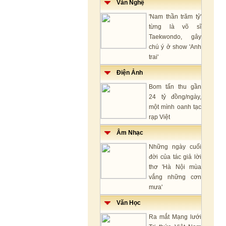
Văn Nghệ
'Nam thần trăm tỷ'
từng là võ sĩ
Taekwondo, gây
chú ý ở show 'Anh
trai'
Điện Ảnh
Bom tấn thu gần
24 tỷ đồng/ngày,
một mình oanh tạc
rạp Việt
Âm Nhạc
Những ngày cuối
đời của tác giả lời
thơ 'Hà Nội mùa
vắng những cơn
mưa'
Văn Học
Ra mắt Mạng lưới