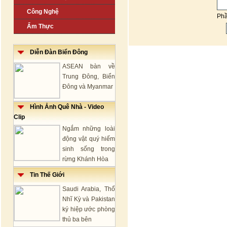
Công Nghệ
Ph
Ẩm Thực
Diễn Đàn Biển Đông
ASEAN bàn về
Trung Đông, Biển
Đông và Myanmar
Hình Ảnh Quê Nhà - Video
Clip
Ngắm những loài
động vật quý hiếm
sinh sống trong
rừng Khánh Hòa
Tin Thế Giới
Saudi Arabia, Thổ
Nhĩ Kỳ và Pakistan
ký hiệp ước phòng
thủ ba bên