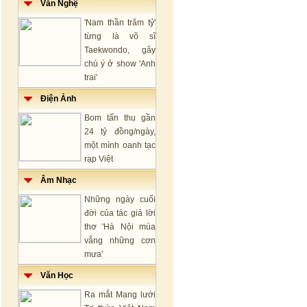
Văn Nghệ
'Nam thần trăm tỷ'
từng là võ sĩ
Taekwondo, gây
chú ý ở show 'Anh
trai'
Điện Ảnh
Bom tấn thu gần
24 tỷ đồng/ngày,
một mình oanh tạc
rạp Việt
Âm Nhạc
Những ngày cuối
đời của tác giả lời
thơ 'Hà Nội mùa
vắng những cơn
mưa'
Văn Học
Ra mắt Mạng lưới