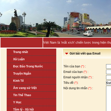
EU phạt Googl_
Trang nhất
Gửi bài viết qua Email
Xã Luận
Đọc Báo Trong Nước
Tên của bạn
(*)
:
Email của bạn
(*)
:
Truyện Ngắn
Email người nhận
(*)
:
Kinh Tế
Tiêu đề
(*)
:
Âm vang sử Việt
Nội dung tin nhắn
(*)
:
Tin Thể Thao
Y Học
Tâm lý - Xã hội