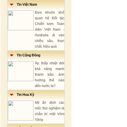
Tin Việt Nam
Đưa khuôn khổ
quan hệ Đối tác
Chiến lược Toàn
diện Việt Nam -
Australia đi vào
chiều sâu, thực
chất, hiệu quả
Tin Cộng Đồng
Áp thấp nhiệt đới
khả năng mạnh
thành bão, ảnh
hưởng thế nào
đến nước ta?
Tin Hoa Kỳ
Mỹ ấn định các
mốc thử nghiệm lá
chắn bí mật Vòm
Vàng