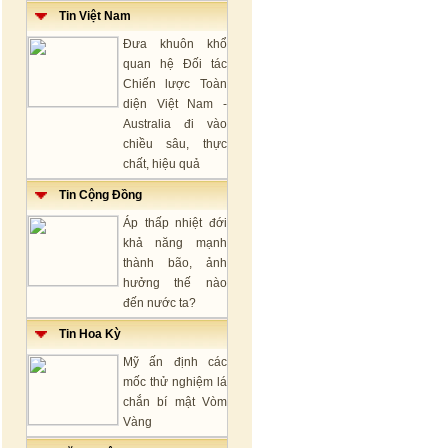
Tin Việt Nam
Đưa khuôn khổ
quan hệ Đối tác
Chiến lược Toàn
diện Việt Nam -
Australia đi vào
chiều sâu, thực
chất, hiệu quả
Tin Cộng Đồng
Áp thấp nhiệt đới
khả năng mạnh
thành bão, ảnh
hưởng thế nào
đến nước ta?
Tin Hoa Kỳ
Mỹ ấn định các
mốc thử nghiệm lá
chắn bí mật Vòm
Vàng