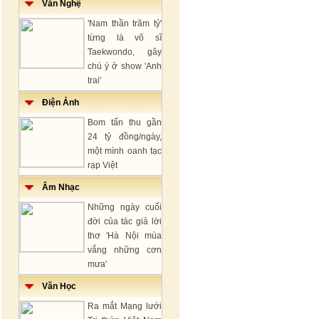
Văn Nghệ
'Nam thần trăm tỷ'
từng là võ sĩ
Taekwondo, gây
chú ý ở show 'Anh
trai'
Điện Ảnh
Bom tấn thu gần
24 tỷ đồng/ngày,
một mình oanh tạc
rạp Việt
Âm Nhạc
Những ngày cuối
đời của tác giả lời
thơ 'Hà Nội mùa
vắng những cơn
mưa'
Văn Học
Ra mắt Mạng lưới