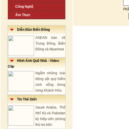
Công Nghệ
Ph
Ẩm Thực
Diễn Đàn Biển Đông
ASEAN bàn về
Trung Đông, Biển
Đông và Myanmar
Hình Ảnh Quê Nhà - Video
Clip
Ngắm những loài
động vật quý hiếm
sinh sống trong
rừng Khánh Hòa
Tin Thế Giới
Saudi Arabia, Thổ
Nhĩ Kỳ và Pakistan
ký hiệp ước phòng
thủ ba bên