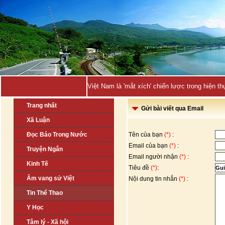
Việt Nam là 'mắt xích' chiến lược trong hiện
Trang nhất
Gửi bài viết qua Email
Xã Luận
Đọc Báo Trong Nước
Tên của bạn
(*)
:
Email của bạn
(*)
:
Truyện Ngắn
Email người nhận
(*)
:
Kinh Tế
Tiêu đề
(*)
:
Âm vang sử Việt
Nội dung tin nhắn
(*)
:
Tin Thể Thao
Y Học
Tâm lý - Xã hội