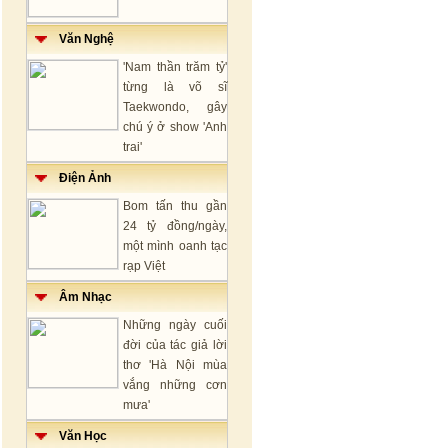
Văn Nghệ
'Nam thần trăm tỷ'
từng là võ sĩ
Taekwondo, gây
chú ý ở show 'Anh
trai'
Điện Ảnh
Bom tấn thu gần
24 tỷ đồng/ngày,
một mình oanh tạc
rạp Việt
Âm Nhạc
Những ngày cuối
đời của tác giả lời
thơ 'Hà Nội mùa
vắng những cơn
mưa'
Văn Học