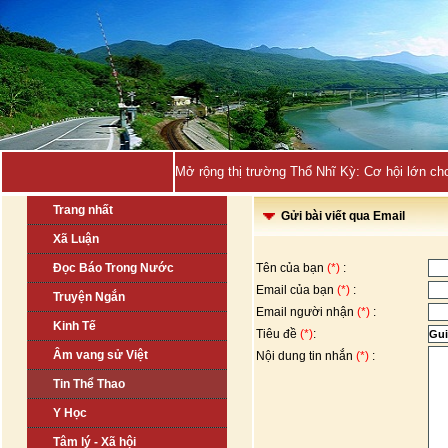
Mở rộng thị trường Thổ Nhĩ Kỳ: Cơ hội lớn ch
Trang nhất
Gửi bài viết qua Email
Xã Luận
Đọc Báo Trong Nước
Tên của bạn
(*)
:
Email của bạn
(*)
:
Truyện Ngắn
Email người nhận
(*)
:
Kinh Tế
Tiêu đề
(*)
:
Âm vang sử Việt
Nội dung tin nhắn
(*)
:
Tin Thể Thao
Y Học
Tâm lý - Xã hội