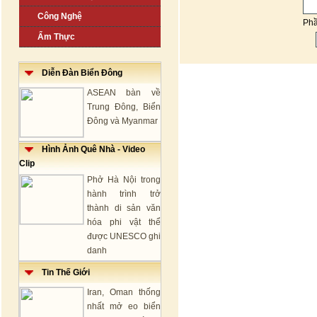
Công Nghệ
Ph
Ẩm Thực
Diễn Đàn Biển Đông
ASEAN bàn về
Trung Đông, Biển
Đông và Myanmar
Hình Ảnh Quê Nhà - Video
Clip
Phở Hà Nội trong
hành trình trở
thành di sản văn
hóa phi vật thể
được UNESCO ghi
danh
Tin Thế Giới
Iran, Oman thống
nhất mở eo biển