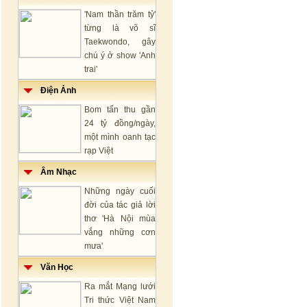
'Nam thần trăm tỷ'
từng là võ sĩ
Taekwondo, gây
chú ý ở show 'Anh
trai'
Điện Ảnh
Bom tấn thu gần
24 tỷ đồng/ngày,
một mình oanh tạc
rạp Việt
Âm Nhạc
Những ngày cuối
đời của tác giả lời
thơ 'Hà Nội mùa
vắng những cơn
mưa'
Văn Học
Ra mắt Mạng lưới
Tri thức Việt Nam