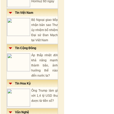
Hormuz 60 ngày
Tin Việt Nam
Bộ Ngoại giao tiếp
nhận bản sao Thư
ủy nhiệm bổ nhiệm
Đại sứ Đan Mạch
tại Việt Nam
Tin Cộng Đồng
Áp thấp nhiệt đới
khả năng mạnh
thành bão, ảnh
hưởng thế nào
đến nước ta?
Tin Hoa Kỳ
Ông Trump làm gì
với 1,4 tỷ USD thu
được từ tiền số?
Văn Nghệ