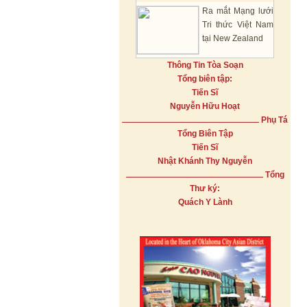
Ra mắt Mạng lưới
Tri thức Việt Nam
tại New Zealand
Thông Tin Tòa Soạn
Tổng biên tập:
Tiến Sĩ
Nguyễn Hữu Hoạt
Phụ Tá
Tổng Biên Tập
Tiến Sĩ
Nhật Khánh Thy Nguyễn
Tổng
Thư ký:
Quách Y Lành