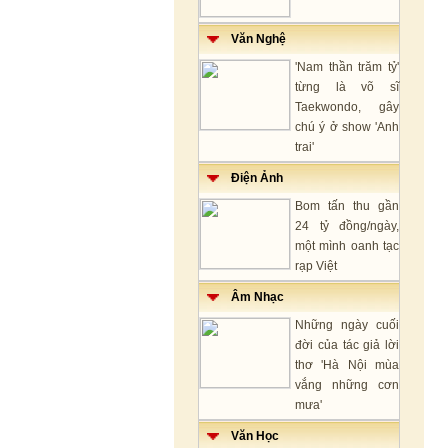
Văn Nghệ
'Nam thần trăm tỷ'
từng là võ sĩ
Taekwondo, gây
chú ý ở show 'Anh
trai'
Điện Ảnh
Bom tấn thu gần
24 tỷ đồng/ngày,
một mình oanh tạc
rạp Việt
Âm Nhạc
Những ngày cuối
đời của tác giả lời
thơ 'Hà Nội mùa
vắng những cơn
mưa'
Văn Học