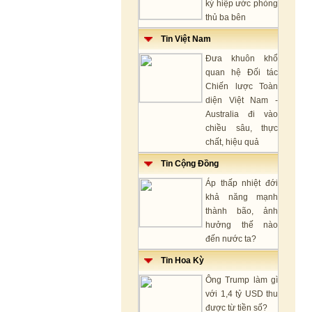
ký hiệp ước phòng
thủ ba bên
Tin Việt Nam
Đưa khuôn khổ
quan hệ Đối tác
Chiến lược Toàn
diện Việt Nam -
Australia đi vào
chiều sâu, thực
chất, hiệu quả
Tin Cộng Đồng
Áp thấp nhiệt đới
khả năng mạnh
thành bão, ảnh
hưởng thế nào
đến nước ta?
Tin Hoa Kỳ
Ông Trump làm gì
với 1,4 tỷ USD thu
được từ tiền số?