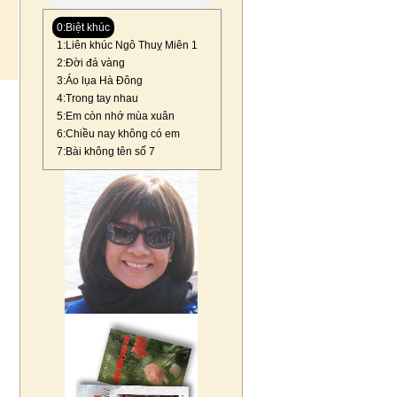
0:Biệt khúc
1:Liên khúc Ngô Thuỵ Miên 1
2:Đời đá vàng
3:Áo lụa Hà Đông
4:Trong tay nhau
5:Em còn nhớ mùa xuân
6:Chiều nay không có em
7:Bài không tên số 7