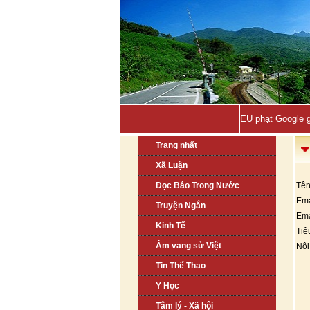
EU phạt Google g
Trang nhất
Xã Luận
Đọc Báo Trong Nước
Tên
Ema
Truyện Ngắn
Ema
Kinh Tế
Tiê
Âm vang sử Việt
Nội
Tin Thể Thao
Y Học
Tâm lý - Xã hội