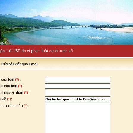
ần 1 tỉ USD do vi phạm luật cạnh tranh số
Gửi bài viết qua Email
 của bạn
(*)
:
il của bạn
(*)
:
il người nhận
(*)
:
u đề
(*)
:
 dung tin nhắn
(*)
: