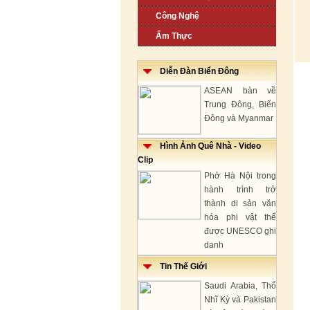
Công Nghệ
Ẩm Thực
Diễn Đàn Biển Đông
ASEAN bàn về
Trung Đông, Biển
Đông và Myanmar
Hình Ảnh Quê Nhà - Video
Clip
Phở Hà Nội trong
hành trình trở
thành di sản văn
hóa phi vật thể
được UNESCO ghi
danh
Tin Thế Giới
Saudi Arabia, Thổ
Nhĩ Kỳ và Pakistan