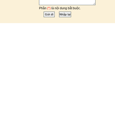
Phần
(*)
là nội dung bắt buộc.