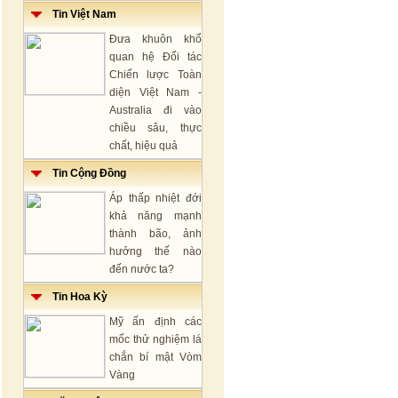
Tin Việt Nam
Đưa khuôn khổ
quan hệ Đối tác
Chiến lược Toàn
diện Việt Nam -
Australia đi vào
chiều sâu, thực
chất, hiệu quả
Tin Cộng Đồng
Áp thấp nhiệt đới
khả năng mạnh
thành bão, ảnh
hưởng thế nào
đến nước ta?
Tin Hoa Kỳ
Mỹ ấn định các
mốc thử nghiệm lá
chắn bí mật Vòm
Vàng