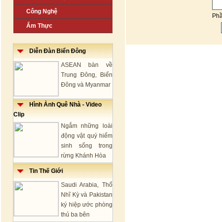
Công Nghệ
Ph
Ẩm Thực
Diễn Đàn Biển Đông
ASEAN bàn về
Trung Đông, Biển
Đông và Myanmar
Hình Ảnh Quê Nhà - Video
Clip
Ngắm những loài
động vật quý hiếm
sinh sống trong
rừng Khánh Hòa
Tin Thế Giới
Saudi Arabia, Thổ
Nhĩ Kỳ và Pakistan
ký hiệp ước phòng
thủ ba bên