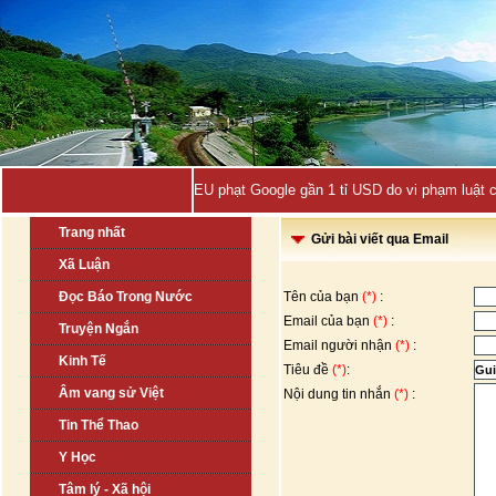
EU phạt Google gần 1 tỉ USD do vi phạm luật 
Trang nhất
Gửi bài viết qua Email
Xã Luận
Đọc Báo Trong Nước
Tên của bạn
(*)
:
Email của bạn
(*)
:
Truyện Ngắn
Email người nhận
(*)
:
Kinh Tế
Tiêu đề
(*)
:
Âm vang sử Việt
Nội dung tin nhắn
(*)
:
Tin Thể Thao
Y Học
Tâm lý - Xã hội