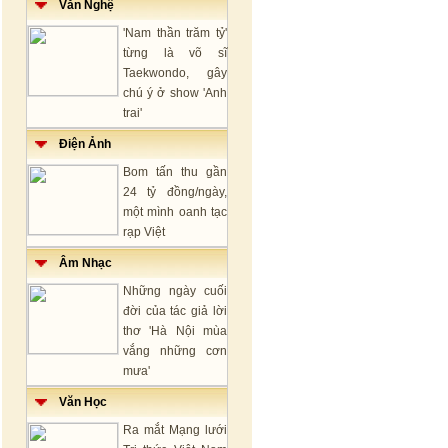
Văn Nghệ
'Nam thần trăm tỷ'
từng là võ sĩ
Taekwondo, gây
chú ý ở show 'Anh
trai'
Điện Ảnh
Bom tấn thu gần
24 tỷ đồng/ngày,
một mình oanh tạc
rạp Việt
Âm Nhạc
Những ngày cuối
đời của tác giả lời
thơ 'Hà Nội mùa
vắng những cơn
mưa'
Văn Học
Ra mắt Mạng lưới