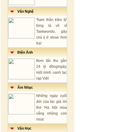
Văn Nghệ
'Nam thần trăm tỷ'
từng là võ sĩ
Taekwondo, gây
chú ý ở show 'Anh
trai'
Điện Ảnh
Bom tấn thu gần
24 tỷ đồng/ngày,
một mình oanh tạc
rạp Việt
Âm Nhạc
Những ngày cuối
đời của tác giả lời
thơ 'Hà Nội mùa
vắng những cơn
mưa'
Văn Học