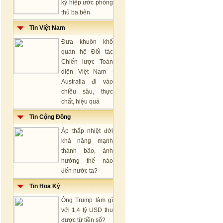
ký hiệp ước phòng
thủ ba bên
Tin Việt Nam
Đưa khuôn khổ
quan hệ Đối tác
Chiến lược Toàn
diện Việt Nam -
Australia đi vào
chiều sâu, thực
chất, hiệu quả
Tin Cộng Đồng
Áp thấp nhiệt đới
khả năng mạnh
thành bão, ảnh
hưởng thế nào
đến nước ta?
Tin Hoa Kỳ
Ông Trump làm gì
với 1,4 tỷ USD thu
được từ tiền số?