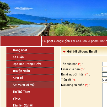
EU phạt Google gần 1 tỉ USD do vi phạm luật 
Trang nhất
Gửi bài viết qua Email
Xã Luận
Đọc Báo Trong Nước
Tên của bạn
(*)
:
Email của bạn
(*)
:
Truyện Ngắn
Email người nhận
(*)
:
Kinh Tế
Tiêu đề
(*)
:
Âm vang sử Việt
Nội dung tin nhắn
(*)
:
Tin Thể Thao
Y Học
Tâm lý - Xã hội