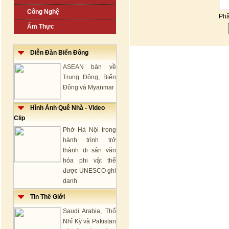
Công Nghệ
Ph
Ẩm Thực
Diễn Đàn Biển Đông
ASEAN bàn về
Trung Đông, Biển
Đông và Myanmar
Hình Ảnh Quê Nhà - Video
Clip
Phở Hà Nội trong
hành trình trở
thành di sản văn
hóa phi vật thể
được UNESCO ghi
danh
Tin Thế Giới
Saudi Arabia, Thổ
Nhĩ Kỳ và Pakistan