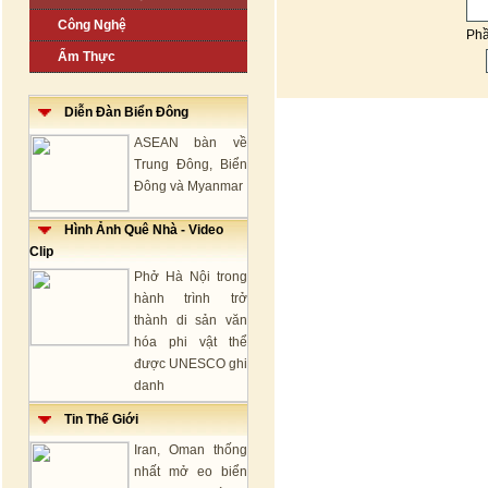
Công Nghệ
Ph
Ẩm Thực
Diễn Đàn Biển Đông
ASEAN bàn về
Trung Đông, Biển
Đông và Myanmar
Hình Ảnh Quê Nhà - Video
Clip
Phở Hà Nội trong
hành trình trở
thành di sản văn
hóa phi vật thể
được UNESCO ghi
danh
Tin Thế Giới
Iran, Oman thống
nhất mở eo biển