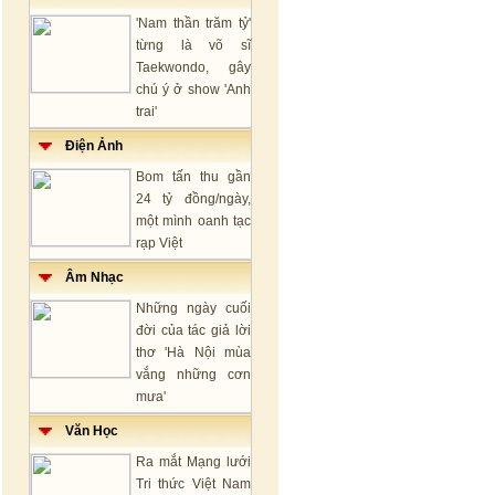
'Nam thần trăm tỷ'
từng là võ sĩ
Taekwondo, gây
chú ý ở show 'Anh
trai'
Điện Ảnh
Bom tấn thu gần
24 tỷ đồng/ngày,
một mình oanh tạc
rạp Việt
Âm Nhạc
Những ngày cuối
đời của tác giả lời
thơ 'Hà Nội mùa
vắng những cơn
mưa'
Văn Học
Ra mắt Mạng lưới
Tri thức Việt Nam