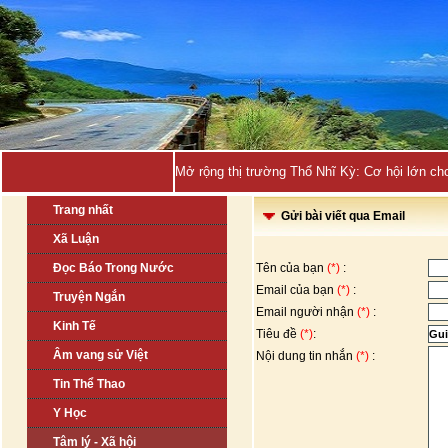
Mở rộng thị trường Thổ Nhĩ Kỳ: Cơ hội lớn ch
Trang nhất
Gửi bài viết qua Email
Xã Luận
Đọc Báo Trong Nước
Tên của bạn
(*)
:
Email của bạn
(*)
:
Truyện Ngắn
Email người nhận
(*)
:
Kinh Tế
Tiêu đề
(*)
:
Âm vang sử Việt
Nội dung tin nhắn
(*)
:
Tin Thể Thao
Y Học
Tâm lý - Xã hội