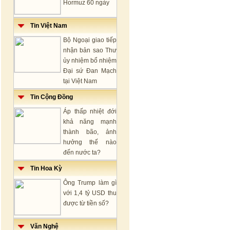
Hormuz 60 ngày
Tin Việt Nam
Bộ Ngoại giao tiếp
nhận bản sao Thư
ủy nhiệm bổ nhiệm
Đại sứ Đan Mạch
tại Việt Nam
Tin Cộng Đồng
Áp thấp nhiệt đới
khả năng mạnh
thành bão, ảnh
hưởng thế nào
đến nước ta?
Tin Hoa Kỳ
Ông Trump làm gì
với 1,4 tỷ USD thu
được từ tiền số?
Văn Nghệ