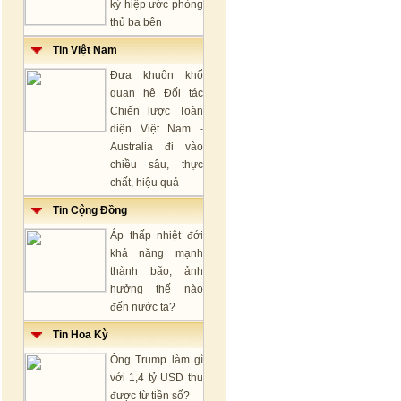
ký hiệp ước phòng
thủ ba bên
Tin Việt Nam
Đưa khuôn khổ
quan hệ Đối tác
Chiến lược Toàn
diện Việt Nam -
Australia đi vào
chiều sâu, thực
chất, hiệu quả
Tin Cộng Đồng
Áp thấp nhiệt đới
khả năng mạnh
thành bão, ảnh
hưởng thế nào
đến nước ta?
Tin Hoa Kỳ
Ông Trump làm gì
với 1,4 tỷ USD thu
được từ tiền số?