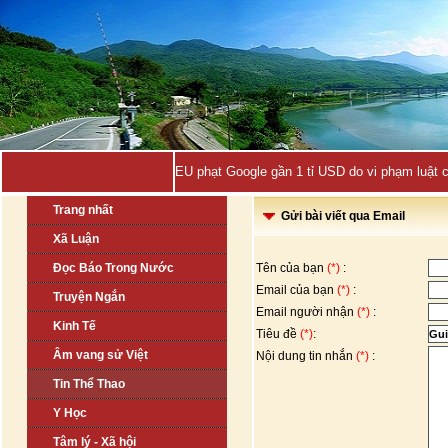
EU phạt Google gần 1 tỉ USD do vi phạm luật 
Trang nhất
Gửi bài viết qua Email
Xã Luận
Đọc Báo Trong Nước
Tên của bạn
(*)
:
Email của bạn
(*)
:
Truyện Ngắn
Email người nhận
(*)
:
Kinh Tế
Tiêu đề
(*)
:
Âm vang sử Việt
Nội dung tin nhắn
(*)
:
Tin Thể Thao
Y Học
Tâm lý - Xã hội