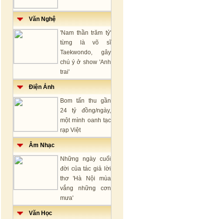
Văn Nghệ
'Nam thần trăm tỷ'
từng là võ sĩ
Taekwondo, gây
chú ý ở show 'Anh
trai'
Điện Ảnh
Bom tấn thu gần
24 tỷ đồng/ngày,
một mình oanh tạc
rạp Việt
Âm Nhạc
Những ngày cuối
đời của tác giả lời
thơ 'Hà Nội mùa
vắng những cơn
mưa'
Văn Học