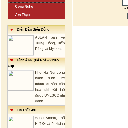
Công Nghệ
Ph
Ẩm Thực
Diễn Đàn Biển Đông
ASEAN bàn về
Trung Đông, Biển
Đông và Myanmar
Hình Ảnh Quê Nhà - Video
Clip
Phở Hà Nội trong
hành trình trở
thành di sản văn
hóa phi vật thể
được UNESCO ghi
danh
Tin Thế Giới
Saudi Arabia, Thổ
Nhĩ Kỳ và Pakistan