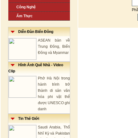
Công Nghệ
Ph
Ẩm Thực
Diễn Đàn Biển Đông
ASEAN bàn về
Trung Đông, Biển
Đông và Myanmar
Hình Ảnh Quê Nhà - Video
Clip
Phở Hà Nội trong
hành trình trở
thành di sản văn
hóa phi vật thể
được UNESCO ghi
danh
Tin Thế Giới
Saudi Arabia, Thổ
Nhĩ Kỳ và Pakistan