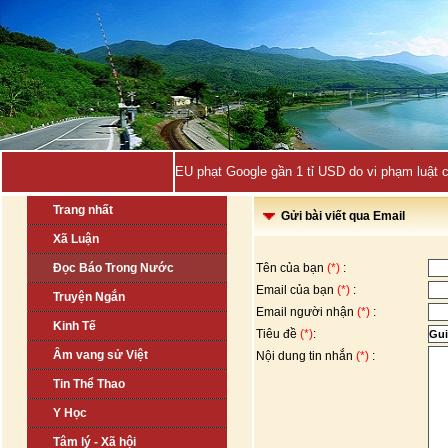
EU phạt Google gần 1 tỉ USD do vi phạm luật 
Trang nhất
Gửi bài viết qua Email
Xã Luận
Đọc Báo Trong Nước
Tên của bạn
(*)
:
Email của bạn
(*)
:
Truyện Ngắn
Email người nhận
(*)
:
Kinh Tế
Tiêu đề
(*)
:
Âm vang sử Việt
Nội dung tin nhắn
(*)
:
Tin Thể Thao
Y Học
Tâm lý - Xã hội