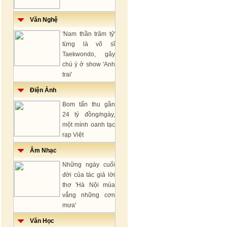
Văn Nghệ
'Nam thần trăm tỷ'
từng là võ sĩ
Taekwondo, gây
chú ý ở show 'Anh
trai'
Điện Ảnh
Bom tấn thu gần
24 tỷ đồng/ngày,
một mình oanh tạc
rạp Việt
Âm Nhạc
Những ngày cuối
đời của tác giả lời
thơ 'Hà Nội mùa
vắng những cơn
mưa'
Văn Học