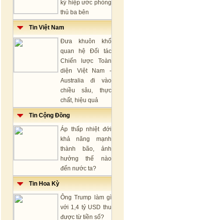
ký hiệp ước phòng
thủ ba bên
Tin Việt Nam
Đưa khuôn khổ
quan hệ Đối tác
Chiến lược Toàn
diện Việt Nam -
Australia đi vào
chiều sâu, thực
chất, hiệu quả
Tin Cộng Đồng
Áp thấp nhiệt đới
khả năng mạnh
thành bão, ảnh
hưởng thế nào
đến nước ta?
Tin Hoa Kỳ
Ông Trump làm gì
với 1,4 tỷ USD thu
được từ tiền số?