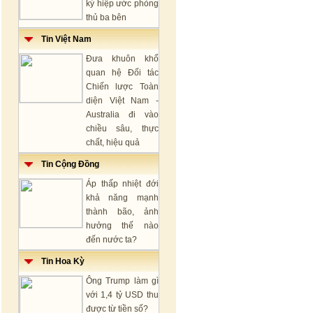
ký hiệp ước phòng
thủ ba bên
Tin Việt Nam
Đưa khuôn khổ
quan hệ Đối tác
Chiến lược Toàn
diện Việt Nam -
Australia đi vào
chiều sâu, thực
chất, hiệu quả
Tin Cộng Đồng
Áp thấp nhiệt đới
khả năng mạnh
thành bão, ảnh
hưởng thế nào
đến nước ta?
Tin Hoa Kỳ
Ông Trump làm gì
với 1,4 tỷ USD thu
được từ tiền số?