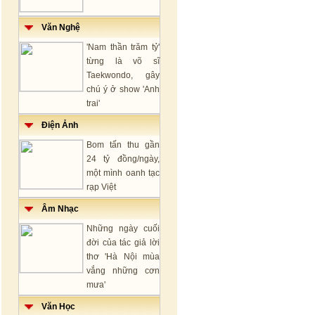
Văn Nghệ
'Nam thần trăm tỷ'
từng là võ sĩ
Taekwondo, gây
chú ý ở show 'Anh
trai'
Điện Ảnh
Bom tấn thu gần
24 tỷ đồng/ngày,
một mình oanh tạc
rạp Việt
Âm Nhạc
Những ngày cuối
đời của tác giả lời
thơ 'Hà Nội mùa
vắng những cơn
mưa'
Văn Học