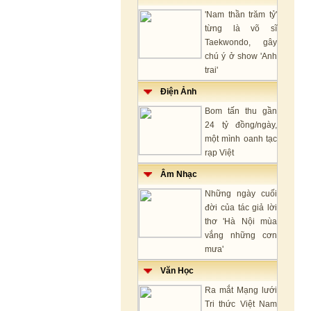
'Nam thần trăm tỷ'
từng là võ sĩ
Taekwondo, gây
chú ý ở show 'Anh
trai'
Điện Ảnh
Bom tấn thu gần
24 tỷ đồng/ngày,
một mình oanh tạc
rạp Việt
Âm Nhạc
Những ngày cuối
đời của tác giả lời
thơ 'Hà Nội mùa
vắng những cơn
mưa'
Văn Học
Ra mắt Mạng lưới
Tri thức Việt Nam