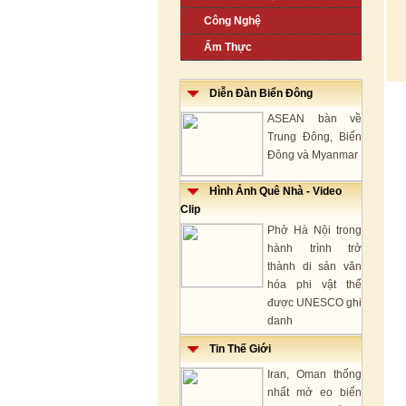
Công Nghệ
Ẩm Thực
Diễn Đàn Biển Đông
ASEAN bàn về
Trung Đông, Biển
Đông và Myanmar
Hình Ảnh Quê Nhà - Video
Clip
Phở Hà Nội trong
hành trình trở
thành di sản văn
hóa phi vật thể
được UNESCO ghi
danh
Tin Thế Giới
Iran, Oman thống
nhất mở eo biển