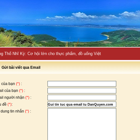
ng Thổ Nhĩ Kỳ: Cơ hội lớn cho thực phẩm, đồ uống Việt
Gửi bài viết qua Email
 của bạn
(*)
:
il của bạn
(*)
:
il người nhận
(*)
:
u đề
(*)
:
 dung tin nhắn
(*)
: