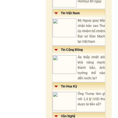
Hormuz 60 ngày
Tin Việt Nam
Bộ Ngoại giao tiếp
nhận bản sao Thư
ủy nhiệm bổ nhiệm
Đại sứ Đan Mạch
tại Việt Nam
Tin Cộng Đồng
Áp thấp nhiệt đới
khả năng mạnh
thành bão, ảnh
hưởng thế nào
đến nước ta?
Tin Hoa Kỳ
Ông Trump làm gì
với 1,4 tỷ USD thu
được từ tiền số?
Văn Nghệ