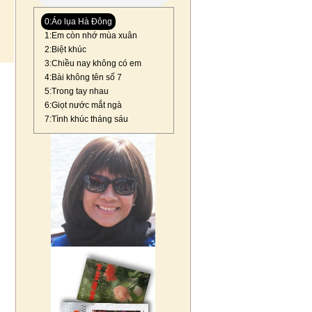
0:Áo lụa Hà Đông
1:Em còn nhớ mùa xuân
2:Biệt khúc
3:Chiều nay không có em
4:Bài không tên số 7
5:Trong tay nhau
6:Giọt nước mắt ngà
7:Tình khúc tháng sáu