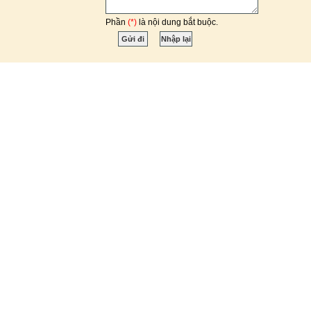
Phần
(*)
là nội dung bắt buộc.