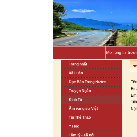
Mở rộng thị trườ
Trang nhất
Xã Luận
Đọc Báo Trong Nước
Tên
Ema
Truyện Ngắn
Ema
Kinh Tế
Tiê
Âm vang sử Việt
Nội
Tin Thể Thao
Y Học
Tâm lý - Xã hội