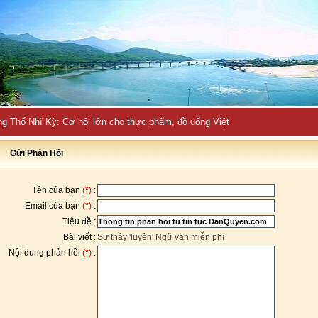
ng Thổ Nhĩ Kỳ: Cơ hội lớn cho thực phẩm, đồ uống Việt
Gửi Phản Hồi
Tên của bạn
(*)
:
Email của bạn
(*)
:
Tiêu đề :
Bài viết :
Sư thầy 'luyện' Ngữ văn miễn phí
Nội dung phản hồi
(*)
: