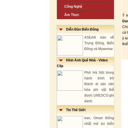
Công Nghệ
Ẩm Thực
Ý k
Da
Chú
Diễn Đàn Biển Đông
cứ 
ASEAN bàn về
ý k
Trung Đông, Biển
thi
Đông và Myanmar
Hình Ảnh Quê Nhà - Video
Clip
Phở Hà Nội trong
hành trình trở
thành di sản văn
hóa phi vật thể
được UNESCO ghi
danh
Tin Thế Giới
Iran, Oman thống
nhất mở eo biển