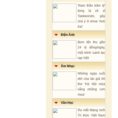
'Nam thần trăm tỷ'
từng là võ sĩ
Taekwondo, gây
chú ý ở show 'Anh
trai'
Điện Ảnh
Bom tấn thu gần
24 tỷ đồng/ngày,
một mình oanh tạc
rạp Việt
Âm Nhạc
Những ngày cuối
đời của tác giả lời
thơ 'Hà Nội mùa
vắng những cơn
mưa'
Văn Học
Ra mắt Mạng lưới
Tri thức Việt Nam