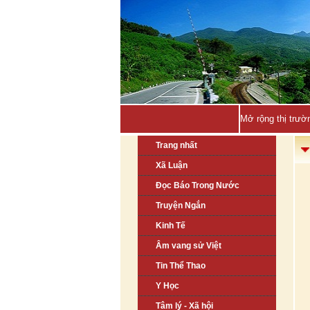
Mở rộng thị trườ
Trang nhất
Xã Luận
Đọc Báo Trong Nước
Truyện Ngắn
Kinh Tế
Âm vang sử Việt
Tin Thể Thao
Y Học
Tâm lý - Xã hội