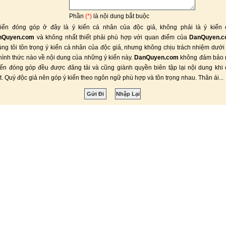
Phần
(*)
là nội dung bắt buộc
iến đóng góp ở đây là ý kiến cá nhân của độc giả, không phải là ý kiến 
nQuyen.com
và không nhất thiết phải phù hợp với quan điểm của
DanQuyen.
ng tôi tôn trọng ý kiến cá nhân của độc giả, nhưng không chịu trách nhiệm dưới
hình thức nào về nội dung của những ý kiến này.
DanQuyen.com
không đảm bảo 
iến đóng góp đều được đăng tải và cũng giành quyền biên tập lại nội dung khi
ết. Quý độc giả nên góp ý kiến theo ngôn ngữ phù hợp và tôn trọng nhau. Thân ái...