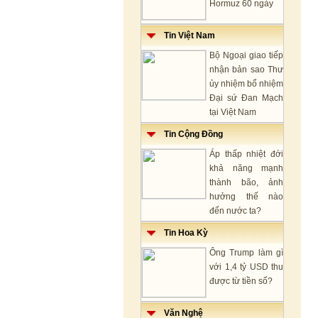
Hormuz 60 ngày
Tin Việt Nam
Bộ Ngoại giao tiếp
nhận bản sao Thư
ủy nhiệm bổ nhiệm
Đại sứ Đan Mạch
tại Việt Nam
Tin Cộng Đồng
Áp thấp nhiệt đới
khả năng mạnh
thành bão, ảnh
hưởng thế nào
đến nước ta?
Tin Hoa Kỳ
Ông Trump làm gì
với 1,4 tỷ USD thu
được từ tiền số?
Văn Nghệ