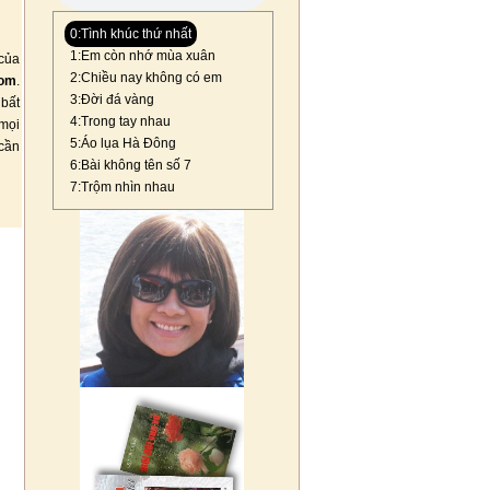
0:Tình khúc thứ nhất
1:Em còn nhớ mùa xuân
của
2:Chiều nay không có em
com
.
3:Đời đá vàng
 bất
4:Trong tay nhau
mọi
5:Áo lụa Hà Đông
 cần
6:Bài không tên số 7
7:Trộm nhìn nhau