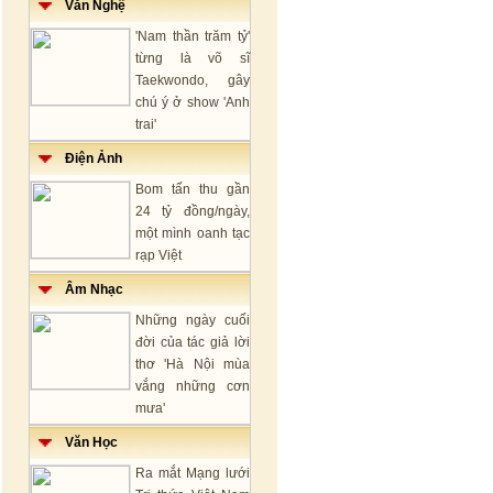
Văn Nghệ
'Nam thần trăm tỷ'
từng là võ sĩ
Taekwondo, gây
chú ý ở show 'Anh
trai'
Điện Ảnh
Bom tấn thu gần
24 tỷ đồng/ngày,
một mình oanh tạc
rạp Việt
Âm Nhạc
Những ngày cuối
đời của tác giả lời
thơ 'Hà Nội mùa
vắng những cơn
mưa'
Văn Học
Ra mắt Mạng lưới