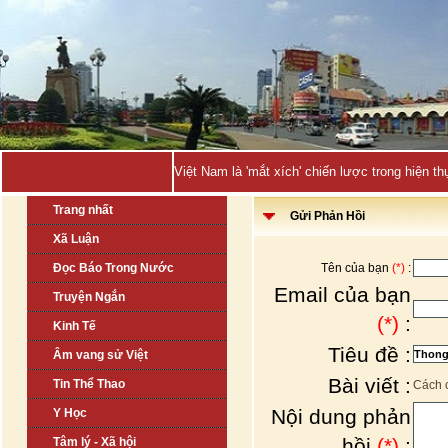
EU phạt Goo_
Trang nhất
Gửi Phản Hồi
Xã Luận
Đọc Báo Trong Nước
Tên của bạn
(*)
:
Email của bạn
Truyện Ngắn
(*)
:
Kinh Tế
Tiêu đề :
Âm vang sử Việt
Bài viết :
Tin Thể Thao
Cách 
Nội dung phản
Y Học
hồi
(*)
:
Tâm lý - Xã hội