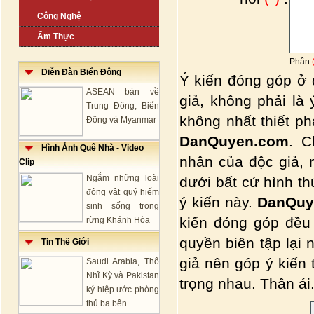
Công Nghệ
Ẩm Thực
Phần
Diễn Đàn Biển Đông
Ý kiến đóng góp ở 
ASEAN bàn về
giả, không phải là
Trung Đông, Biển
không nhất thiết p
Đông và Myanmar
DanQuyen.com
. C
Hình Ảnh Quê Nhà - Video
nhân của độc giả, 
Clip
Ngắm những loài
dưới bất cứ hình t
động vật quý hiếm
ý kiến này.
DanQuy
sinh sống trong
kiến đóng góp đều
rừng Khánh Hòa
quyền biên tập lại 
Tin Thế Giới
giả nên góp ý kiến
Saudi Arabia, Thổ
Nhĩ Kỳ và Pakistan
trọng nhau. Thân ái.
ký hiệp ước phòng
thủ ba bên