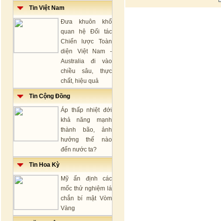
Tin Việt Nam
Đưa khuôn khổ
quan hệ Đối tác
Chiến lược Toàn
diện Việt Nam -
Australia đi vào
chiều sâu, thực
chất, hiệu quả
Tin Cộng Đồng
Áp thấp nhiệt đới
khả năng mạnh
thành bão, ảnh
hưởng thế nào
đến nước ta?
Tin Hoa Kỳ
Mỹ ấn định các
mốc thử nghiệm lá
chắn bí mật Vòm
Vàng