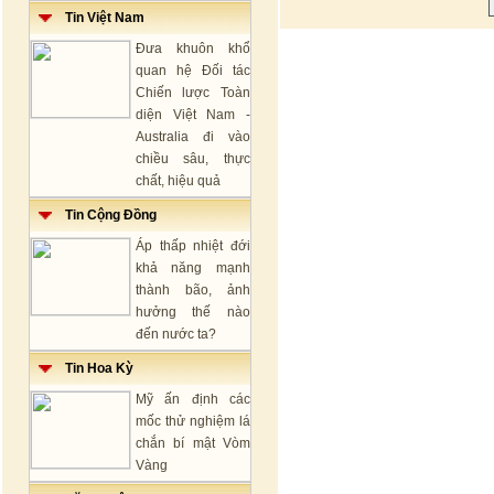
Tin Việt Nam
Đưa khuôn khổ
quan hệ Đối tác
Chiến lược Toàn
diện Việt Nam -
Australia đi vào
chiều sâu, thực
chất, hiệu quả
Tin Cộng Đồng
Áp thấp nhiệt đới
khả năng mạnh
thành bão, ảnh
hưởng thế nào
đến nước ta?
Tin Hoa Kỳ
Mỹ ấn định các
mốc thử nghiệm lá
chắn bí mật Vòm
Vàng