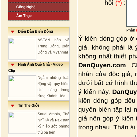
hồi
(*)
:
Công Nghệ
Ẩm Thực
Phần
Diễn Đàn Biển Đông
Ý kiến đóng góp ở 
ASEAN bàn về
giả, không phải là
Trung Đông, Biển
Đông và Myanmar
không nhất thiết p
DanQuyen.com
. C
Hình Ảnh Quê Nhà - Video
Clip
nhân của độc giả, 
Ngắm những loài
dưới bất cứ hình t
động vật quý hiếm
sinh sống trong
ý kiến này.
DanQuy
rừng Khánh Hòa
kiến đóng góp đều
Tin Thế Giới
quyền biên tập lại 
Saudi Arabia, Thổ
giả nên góp ý kiến
Nhĩ Kỳ và Pakistan
trọng nhau. Thân ái.
ký hiệp ước phòng
thủ ba bên