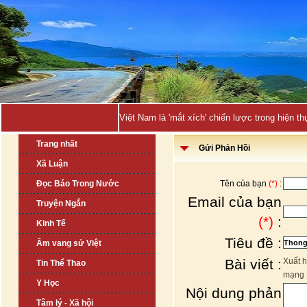
Việt Nam là 'mắt xích' chiến lược trong hiện
Trang nhất
Gửi Phản Hồi
Xã Luận
Đọc Báo Trong Nước
Tên của bạn
(*)
:
Email của bạn
Truyện Ngắn
(*)
:
Kinh Tế
Tiêu đề :
Âm vang sử Việt
Bài viết :
Xuất h
Tin Thể Thao
mạng
Y Học
Nội dung phản
Tâm lý - Xã hội