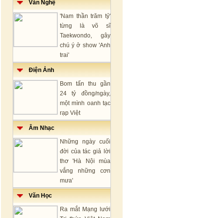
Văn Nghệ
'Nam thần trăm tỷ'
từng là võ sĩ
Taekwondo, gây
chú ý ở show 'Anh
trai'
Điện Ảnh
Bom tấn thu gần
24 tỷ đồng/ngày,
một mình oanh tạc
rạp Việt
Âm Nhạc
Những ngày cuối
đời của tác giả lời
thơ 'Hà Nội mùa
vắng những cơn
mưa'
Văn Học
Ra mắt Mạng lưới