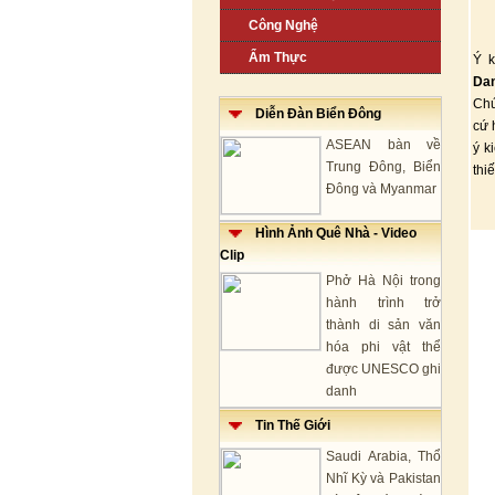
Công Nghệ
Ẩm Thực
Ý k
Da
Chú
Diễn Đàn Biển Đông
cứ 
ASEAN bàn về
ý k
Trung Đông, Biển
thi
Đông và Myanmar
Hình Ảnh Quê Nhà - Video
Clip
Phở Hà Nội trong
hành trình trở
thành di sản văn
hóa phi vật thể
được UNESCO ghi
danh
Tin Thế Giới
Saudi Arabia, Thổ
Nhĩ Kỳ và Pakistan