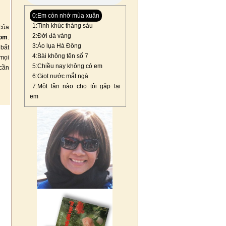
0:Em còn nhớ mùa xuân
1:Tình khúc tháng sáu
của
2:Đời đá vàng
com
.
3:Áo lụa Hà Đông
 bất
4:Bài không tên số 7
mọi
5:Chiều nay không có em
 cần
6:Giọt nước mắt ngà
7:Một lần nào cho tôi gặp lại
em