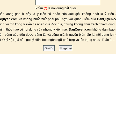
Phần
(*)
là nội dung bắt buộc
iến đóng góp ở đây là ý kiến cá nhân của độc giả, không phải là ý kiến 
nQuyen.com
và không nhất thiết phải phù hợp với quan điểm của
DanQuyen.
ng tôi tôn trọng ý kiến cá nhân của độc giả, nhưng không chịu trách nhiệm dưới
hình thức nào về nội dung của những ý kiến này.
DanQuyen.com
không đảm bảo 
iến đóng góp đều được đăng tải và cũng giành quyền biên tập lại nội dung khi
ết. Quý độc giả nên góp ý kiến theo ngôn ngữ phù hợp và tôn trọng nhau. Thân ái...