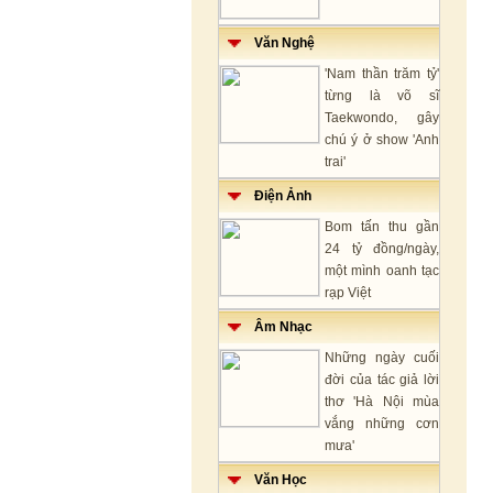
Văn Nghệ
'Nam thần trăm tỷ'
từng là võ sĩ
Taekwondo, gây
chú ý ở show 'Anh
trai'
Điện Ảnh
Bom tấn thu gần
24 tỷ đồng/ngày,
một mình oanh tạc
rạp Việt
Âm Nhạc
Những ngày cuối
đời của tác giả lời
thơ 'Hà Nội mùa
vắng những cơn
mưa'
Văn Học