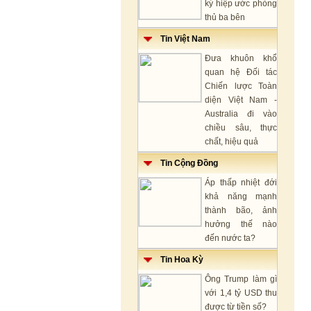
ký hiệp ước phòng
thủ ba bên
Tin Việt Nam
Đưa khuôn khổ
quan hệ Đối tác
Chiến lược Toàn
diện Việt Nam -
Australia đi vào
chiều sâu, thực
chất, hiệu quả
Tin Cộng Đồng
Áp thấp nhiệt đới
khả năng mạnh
thành bão, ảnh
hưởng thế nào
đến nước ta?
Tin Hoa Kỳ
Ông Trump làm gì
với 1,4 tỷ USD thu
được từ tiền số?