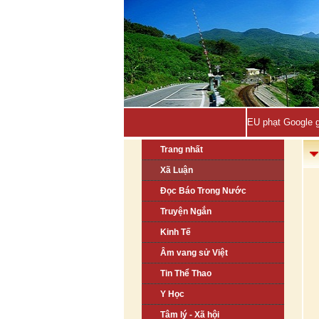
EU phạt Google g
Trang nhất
Xã Luận
Đọc Báo Trong Nước
Truyện Ngắn
Kinh Tế
Âm vang sử Việt
Tin Thể Thao
Y Học
Tâm lý - Xã hội