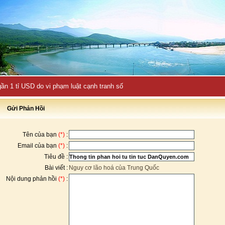
ần 1 tỉ USD do vi phạm luật cạnh tranh số
Gửi Phản Hồi
Tên của bạn
(*)
:
Email của bạn
(*)
:
Tiêu đề :
Bài viết :
Nguy cơ lão hoá của Trung Quốc
Nội dung phản hồi
(*)
: