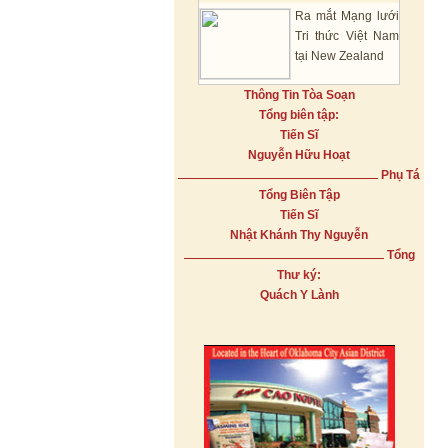
Ra mắt Mạng lưới
Tri thức Việt Nam
tại New Zealand
Thông Tin Tòa Soạn
Tổng biên tập:
Tiến Sĩ
Nguyễn Hữu Hoạt
Phụ Tá
Tổng Biên Tập
Tiến Sĩ
Nhật Khánh Thy Nguyễn
Tổng
Thư ký:
Quách Y Lành