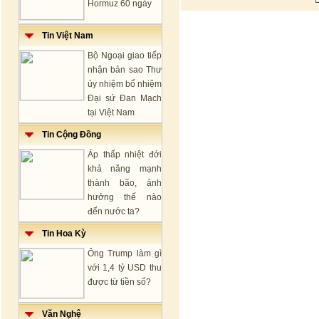
Hormuz 60 ngày
Tin Việt Nam
Bộ Ngoại giao tiếp
nhận bản sao Thư
ủy nhiệm bổ nhiệm
Đại sứ Đan Mạch
tại Việt Nam
Tin Cộng Đồng
Áp thấp nhiệt đới
khả năng mạnh
thành bão, ảnh
hưởng thế nào
đến nước ta?
Tin Hoa Kỳ
Ông Trump làm gì
với 1,4 tỷ USD thu
được từ tiền số?
Văn Nghệ