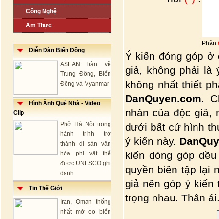
Công Nghệ
Ẩm Thực
Phần
Diễn Đàn Biển Đông
Ý kiến đóng góp ở 
ASEAN bàn về
giả, không phải là
Trung Đông, Biển
không nhất thiết p
Đông và Myanmar
DanQuyen.com
. C
Hình Ảnh Quê Nhà - Video
nhân của độc giả, 
Clip
Phở Hà Nội trong
dưới bất cứ hình t
hành trình trở
ý kiến này.
DanQuy
thành di sản văn
kiến đóng góp đều
hóa phi vật thể
được UNESCO ghi
quyền biên tập lại 
danh
giả nên góp ý kiến
Tin Thế Giới
trọng nhau. Thân ái.
Iran, Oman thống
nhất mở eo biển