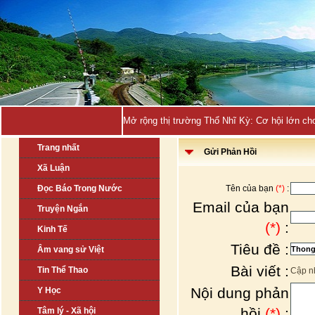
Mở rộng thị trường Thổ Nhĩ Kỳ: Cơ hội lớn ch
Trang nhất
Gửi Phản Hồi
Xã Luận
Đọc Báo Trong Nước
Tên của bạn
(*)
:
Email của bạn
Truyện Ngắn
(*)
:
Kinh Tế
Tiêu đề :
Âm vang sử Việt
Bài viết :
Tin Thể Thao
Cập nh
Nội dung phản
Y Học
hồi
(*)
:
Tâm lý - Xã hội