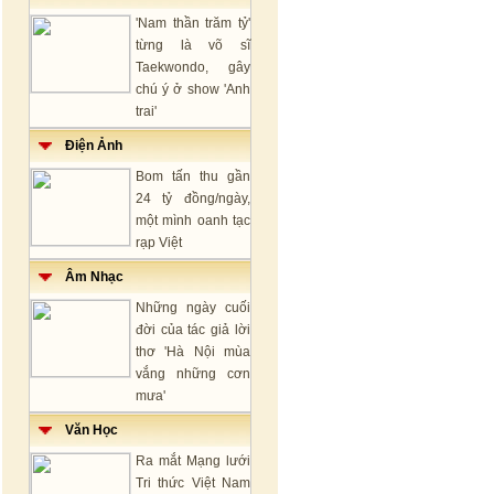
'Nam thần trăm tỷ'
từng là võ sĩ
Taekwondo, gây
chú ý ở show 'Anh
trai'
Điện Ảnh
Bom tấn thu gần
24 tỷ đồng/ngày,
một mình oanh tạc
rạp Việt
Âm Nhạc
Những ngày cuối
đời của tác giả lời
thơ 'Hà Nội mùa
vắng những cơn
mưa'
Văn Học
Ra mắt Mạng lưới
Tri thức Việt Nam