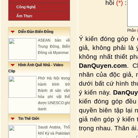
hồi
(*)
:
Công Nghệ
Ẩm Thực
Phần
Diễn Đàn Biển Đông
Ý kiến đóng góp ở 
ASEAN bàn về
giả, không phải là
Trung Đông, Biển
Đông và Myanmar
không nhất thiết p
DanQuyen.com
. C
Hình Ảnh Quê Nhà - Video
Clip
nhân của độc giả, 
Phở Hà Nội trong
dưới bất cứ hình t
hành trình trở
thành di sản văn
ý kiến này.
DanQuy
hóa phi vật thể
kiến đóng góp đều
được UNESCO ghi
quyền biên tập lại 
danh
giả nên góp ý kiến
Tin Thế Giới
trọng nhau. Thân ái.
Saudi Arabia, Thổ
Nhĩ Kỳ và Pakistan