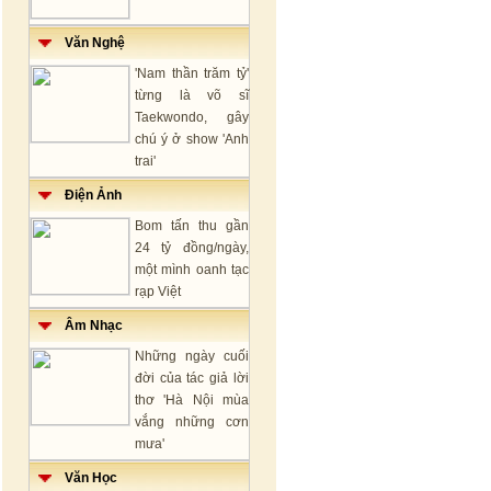
Văn Nghệ
'Nam thần trăm tỷ'
từng là võ sĩ
Taekwondo, gây
chú ý ở show 'Anh
trai'
Điện Ảnh
Bom tấn thu gần
24 tỷ đồng/ngày,
một mình oanh tạc
rạp Việt
Âm Nhạc
Những ngày cuối
đời của tác giả lời
thơ 'Hà Nội mùa
vắng những cơn
mưa'
Văn Học