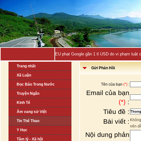
EU phạt Google gần 1 tỉ USD do vi phạm luật 
Trang nhất
Gửi Phản Hồi
Xã Luận
Đọc Báo Trong Nước
Tên của bạn
(*)
:
Email của bạn
Truyện Ngắn
(*)
:
Kinh Tế
Tiêu đề :
Âm vang sử Việt
Bài viết :
Không 
Tin Thể Thao
nên đ
Y Học
Nội dung phản
Tâm lý - Xã hội