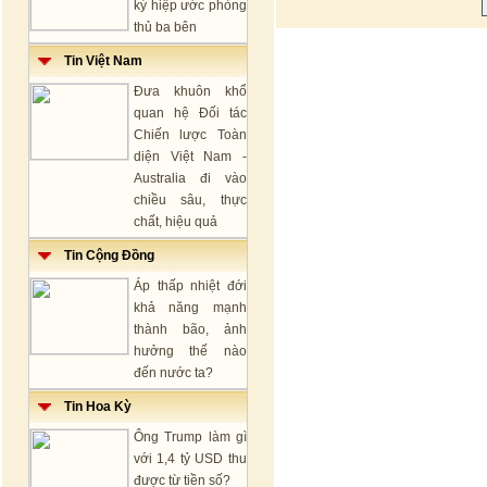
ký hiệp ước phòng
thủ ba bên
Tin Việt Nam
Đưa khuôn khổ
quan hệ Đối tác
Chiến lược Toàn
diện Việt Nam -
Australia đi vào
chiều sâu, thực
chất, hiệu quả
Tin Cộng Đồng
Áp thấp nhiệt đới
khả năng mạnh
thành bão, ảnh
hưởng thế nào
đến nước ta?
Tin Hoa Kỳ
Ông Trump làm gì
với 1,4 tỷ USD thu
được từ tiền số?