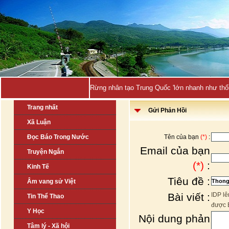
Rừng nhân tạo Trung Quốc 'lớn nhanh như thổi
Trang nhất
Gửi Phản Hồi
Xã Luận
Đọc Báo Trong Nước
Tên của bạn
(*)
:
Email của bạn
Truyện Ngắn
(*)
:
Kinh Tế
Tiêu đề :
Âm vang sử Việt
Bài viết :
IDP lê
Tin Thể Thao
được 
Y Học
Nội dung phản
Tâm lý - Xã hội