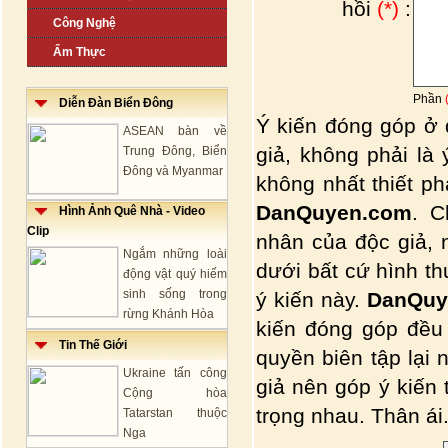
hồi
(*)
:
Công Nghệ
Ẩm Thực
Phần
Diễn Đàn Biển Đông
Ý kiến đóng góp ở 
ASEAN bàn về
giả, không phải là
Trung Đông, Biển
Đông và Myanmar
không nhất thiết p
DanQuyen.com
. C
Hình Ảnh Quê Nhà - Video
Clip
nhân của độc giả, 
Ngắm những loài
dưới bất cứ hình t
động vật quý hiếm
sinh sống trong
ý kiến này.
DanQuy
rừng Khánh Hòa
kiến đóng góp đều
Tin Thế Giới
quyền biên tập lại 
Ukraine tấn công
giả nên góp ý kiến
Cộng hòa
trọng nhau. Thân ái.
Tatarstan thuộc
Nga