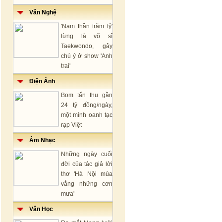
Văn Nghệ
'Nam thần trăm tỷ'
từng là võ sĩ
Taekwondo, gây
chú ý ở show 'Anh
trai'
Điện Ảnh
Bom tấn thu gần
24 tỷ đồng/ngày,
một mình oanh tạc
rạp Việt
Âm Nhạc
Những ngày cuối
đời của tác giả lời
thơ 'Hà Nội mùa
vắng những cơn
mưa'
Văn Học