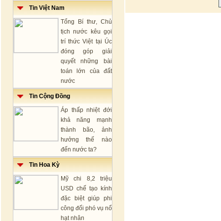
Tin Việt Nam
Tổng Bí thư, Chủ
tịch nước kêu gọi
trí thức Việt tại Úc
đóng góp giải
quyết những bài
toán lớn của đất
nước
Tin Cộng Đồng
Áp thấp nhiệt đới
khả năng mạnh
thành bão, ảnh
hưởng thế nào
đến nước ta?
Tin Hoa Kỳ
Mỹ chi 8,2 triệu
USD chế tạo kính
đặc biệt giúp phi
công đối phó vụ nổ
hạt nhân