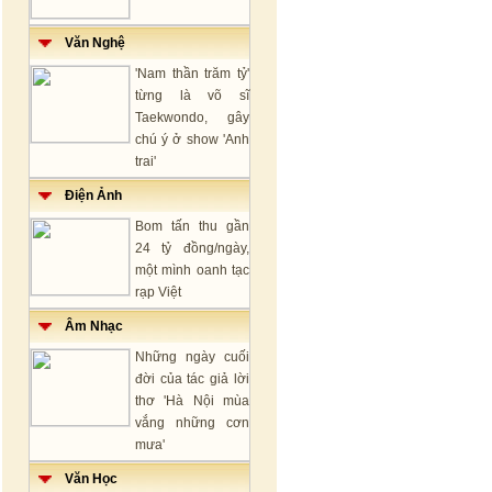
Văn Nghệ
'Nam thần trăm tỷ'
từng là võ sĩ
Taekwondo, gây
chú ý ở show 'Anh
trai'
Điện Ảnh
Bom tấn thu gần
24 tỷ đồng/ngày,
một mình oanh tạc
rạp Việt
Âm Nhạc
Những ngày cuối
đời của tác giả lời
thơ 'Hà Nội mùa
vắng những cơn
mưa'
Văn Học