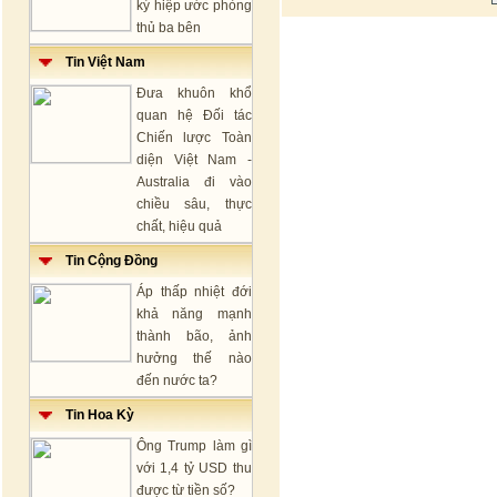
ký hiệp ước phòng
thủ ba bên
Tin Việt Nam
Đưa khuôn khổ
quan hệ Đối tác
Chiến lược Toàn
diện Việt Nam -
Australia đi vào
chiều sâu, thực
chất, hiệu quả
Tin Cộng Đồng
Áp thấp nhiệt đới
khả năng mạnh
thành bão, ảnh
hưởng thế nào
đến nước ta?
Tin Hoa Kỳ
Ông Trump làm gì
với 1,4 tỷ USD thu
được từ tiền số?