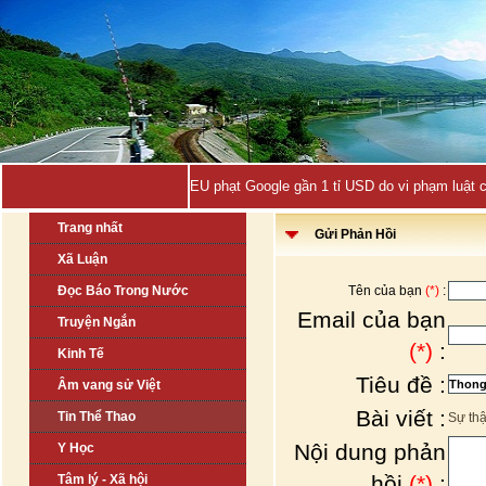
EU phạt Google gần 1 tỉ USD do vi phạm luật 
Trang nhất
Gửi Phản Hồi
Xã Luận
Đọc Báo Trong Nước
Tên của bạn
(*)
:
Email của bạn
Truyện Ngắn
(*)
:
Kinh Tế
Tiêu đề :
Âm vang sử Việt
Bài viết :
Tin Thể Thao
Sự thậ
Nội dung phản
Y Học
hồi
(*)
:
Tâm lý - Xã hội