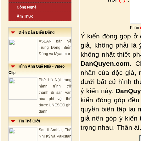
Công Nghệ
Ẩm Thực
Phần
Diễn Đàn Biển Đông
Ý kiến đóng góp ở 
ASEAN bàn về
giả, không phải là
Trung Đông, Biển
không nhất thiết p
Đông và Myanmar
DanQuyen.com
. C
Hình Ảnh Quê Nhà - Video
nhân của độc giả, 
Clip
Phở Hà Nội trong
dưới bất cứ hình t
hành trình trở
ý kiến này.
DanQuy
thành di sản văn
kiến đóng góp đều
hóa phi vật thể
được UNESCO ghi
quyền biên tập lại 
danh
giả nên góp ý kiến
Tin Thế Giới
trọng nhau. Thân ái.
Saudi Arabia, Thổ
Nhĩ Kỳ và Pakistan