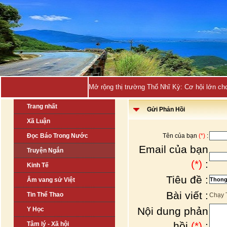
Mở rộng thị trường Thổ Nhĩ Kỳ: Cơ hội lớn ch
Trang nhất
Gửi Phản Hồi
Xã Luận
Đọc Báo Trong Nước
Tên của bạn
(*)
:
Email của bạn
Truyện Ngắn
(*)
:
Kinh Tế
Tiêu đề :
Âm vang sử Việt
Bài viết :
Tin Thể Thao
Chạy 
Nội dung phản
Y Học
hồi
(*)
:
Tâm lý - Xã hội