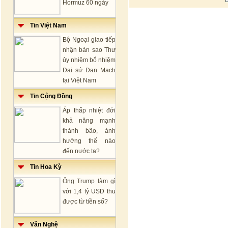
Hormuz 60 ngày
Tin Việt Nam
Bộ Ngoại giao tiếp
nhận bản sao Thư
ủy nhiệm bổ nhiệm
Đại sứ Đan Mạch
tại Việt Nam
Tin Cộng Đồng
Áp thấp nhiệt đới
khả năng mạnh
thành bão, ảnh
hưởng thế nào
đến nước ta?
Tin Hoa Kỳ
Ông Trump làm gì
với 1,4 tỷ USD thu
được từ tiền số?
Văn Nghệ