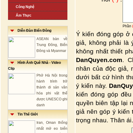
Công Nghệ
Ẩm Thực
Phần
Diễn Đàn Biển Đông
Ý kiến đóng góp ở 
ASEAN bàn về
giả, không phải là
Trung Đông, Biển
không nhất thiết p
Đông và Myanmar
DanQuyen.com
. C
Hình Ảnh Quê Nhà - Video
nhân của độc giả, 
Clip
Phở Hà Nội trong
dưới bất cứ hình t
hành trình trở
ý kiến này.
DanQuy
thành di sản văn
kiến đóng góp đều
hóa phi vật thể
được UNESCO ghi
quyền biên tập lại 
danh
giả nên góp ý kiến
Tin Thế Giới
trọng nhau. Thân ái.
Iran, Oman thống
nhất mở eo biển