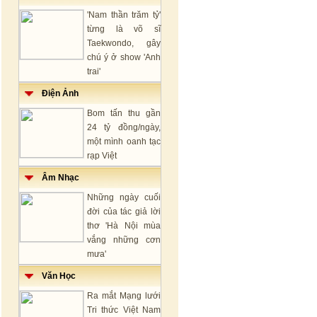
'Nam thần trăm tỷ'
từng là võ sĩ
Taekwondo, gây
chú ý ở show 'Anh
trai'
Điện Ảnh
Bom tấn thu gần
24 tỷ đồng/ngày,
một mình oanh tạc
rạp Việt
Âm Nhạc
Những ngày cuối
đời của tác giả lời
thơ 'Hà Nội mùa
vắng những cơn
mưa'
Văn Học
Ra mắt Mạng lưới
Tri thức Việt Nam