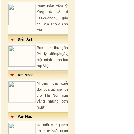
'Nam thần trăm tỷ'
từng là võ sĩ
Taekwondo, gây
chú ý ở show 'Anh
trai'
Điện Ảnh
Bom tấn thu gần
24 tỷ đồng/ngày,
một mình oanh tạc
rạp Việt
Âm Nhạc
Những ngày cuối
đời của tác giả lời
thơ 'Hà Nội mùa
vắng những cơn
mưa'
Văn Học
Ra mắt Mạng lưới
Tri thức Việt Nam