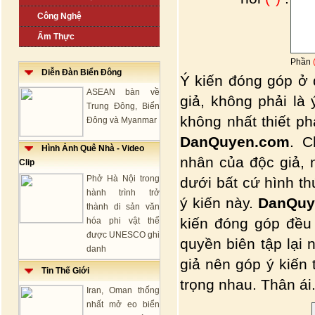
Công Nghệ
Ẩm Thực
Phần
Diễn Đàn Biển Đông
Ý kiến đóng góp ở 
ASEAN bàn về
giả, không phải là
Trung Đông, Biển
không nhất thiết p
Đông và Myanmar
DanQuyen.com
. C
Hình Ảnh Quê Nhà - Video
nhân của độc giả, 
Clip
Phở Hà Nội trong
dưới bất cứ hình t
hành trình trở
ý kiến này.
DanQuy
thành di sản văn
kiến đóng góp đều
hóa phi vật thể
được UNESCO ghi
quyền biên tập lại 
danh
giả nên góp ý kiến
Tin Thế Giới
trọng nhau. Thân ái.
Iran, Oman thống
nhất mở eo biển