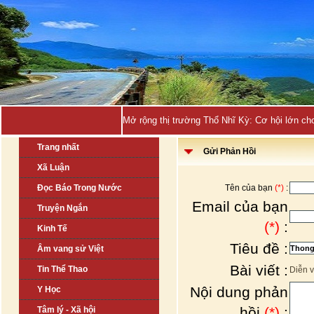
Mở rộng thị trường Thổ Nhĩ Kỳ: Cơ hội lớn ch
Trang nhất
Gửi Phản Hồi
Xã Luận
Đọc Báo Trong Nước
Tên của bạn
(*)
:
Email của bạn
Truyện Ngắn
(*)
:
Kinh Tế
Tiêu đề :
Âm vang sử Việt
Bài viết :
Tin Thể Thao
Diễn v
Nội dung phản
Y Học
hồi
(*)
:
Tâm lý - Xã hội