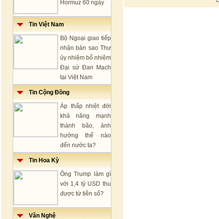
Hormuz 60 ngày
Tin Việt Nam
Bộ Ngoại giao tiếp
nhận bản sao Thư
ủy nhiệm bổ nhiệm
Đại sứ Đan Mạch
tại Việt Nam
Tin Cộng Đồng
Áp thấp nhiệt đới
khả năng mạnh
thành bão, ảnh
hưởng thế nào
đến nước ta?
Tin Hoa Kỳ
Ông Trump làm gì
với 1,4 tỷ USD thu
được từ tiền số?
Văn Nghệ