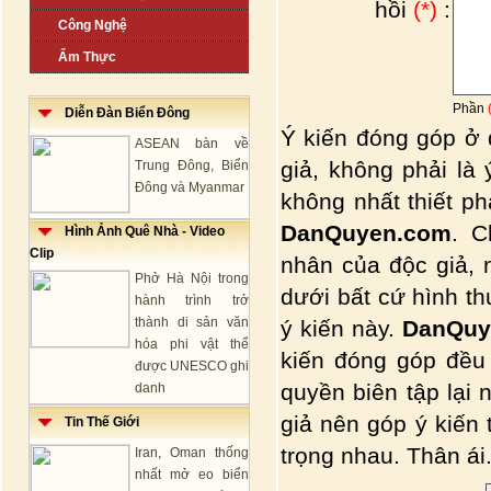
hồi
(*)
:
Công Nghệ
Ẩm Thực
Phần
Diễn Đàn Biển Đông
Ý kiến đóng góp ở 
ASEAN bàn về
giả, không phải là
Trung Đông, Biển
Đông và Myanmar
không nhất thiết p
DanQuyen.com
. C
Hình Ảnh Quê Nhà - Video
Clip
nhân của độc giả, 
Phở Hà Nội trong
dưới bất cứ hình t
hành trình trở
thành di sản văn
ý kiến này.
DanQuy
hóa phi vật thể
kiến đóng góp đều
được UNESCO ghi
quyền biên tập lại 
danh
giả nên góp ý kiến
Tin Thế Giới
trọng nhau. Thân ái.
Iran, Oman thống
nhất mở eo biển