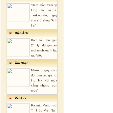
'Nam thần trăm tỷ'
từng là võ sĩ
Taekwondo, gây
chú ý ở show 'Anh
trai'
Điện Ảnh
Bom tấn thu gần
24 tỷ đồng/ngày,
một mình oanh tạc
rạp Việt
Âm Nhạc
Những ngày cuối
đời của tác giả lời
thơ 'Hà Nội mùa
vắng những cơn
mưa'
Văn Học
Ra mắt Mạng lưới
Tri thức Việt Nam