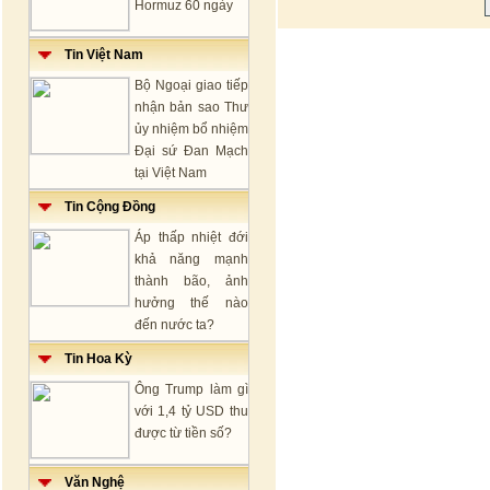
Hormuz 60 ngày
Tin Việt Nam
Bộ Ngoại giao tiếp
nhận bản sao Thư
ủy nhiệm bổ nhiệm
Đại sứ Đan Mạch
tại Việt Nam
Tin Cộng Đồng
Áp thấp nhiệt đới
khả năng mạnh
thành bão, ảnh
hưởng thế nào
đến nước ta?
Tin Hoa Kỳ
Ông Trump làm gì
với 1,4 tỷ USD thu
được từ tiền số?
Văn Nghệ