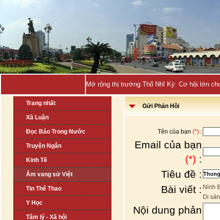
Quảng -
Trang nhất
Gửi Phản Hồi
Xã Luận
Đọc Báo Trong Nước
Tên của bạn
(*)
:
Email của bạn
Truyện Ngắn
(*)
:
Kinh Tế
Tiêu đề :
Âm vang sử Việt
Bài viết :
Ninh B
Tin Thể Thao
Di sản
Y Học
Nội dung phản
Tâm lý - Xã hội