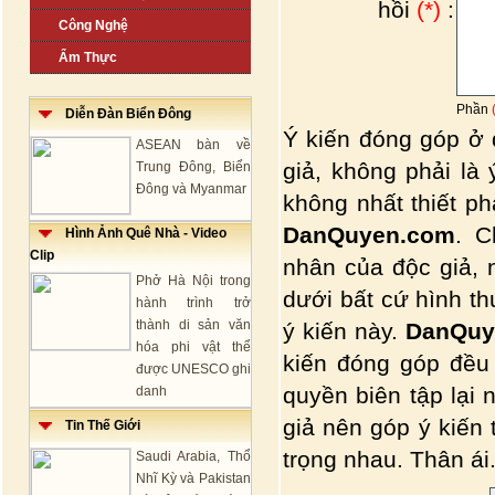
hồi
(*)
:
Công Nghệ
Ẩm Thực
Phần
Diễn Đàn Biển Đông
Ý kiến đóng góp ở 
ASEAN bàn về
giả, không phải là
Trung Đông, Biển
Đông và Myanmar
không nhất thiết p
DanQuyen.com
. C
Hình Ảnh Quê Nhà - Video
Clip
nhân của độc giả, 
Phở Hà Nội trong
dưới bất cứ hình t
hành trình trở
thành di sản văn
ý kiến này.
DanQuy
hóa phi vật thể
kiến đóng góp đều
được UNESCO ghi
quyền biên tập lại 
danh
giả nên góp ý kiến
Tin Thế Giới
trọng nhau. Thân ái.
Saudi Arabia, Thổ
Nhĩ Kỳ và Pakistan