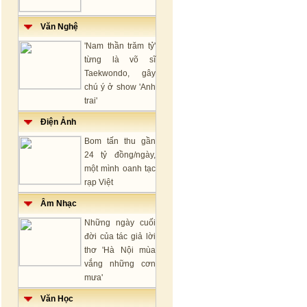
Văn Nghệ
'Nam thần trăm tỷ'
từng là võ sĩ
Taekwondo, gây
chú ý ở show 'Anh
trai'
Điện Ảnh
Bom tấn thu gần
24 tỷ đồng/ngày,
một mình oanh tạc
rạp Việt
Âm Nhạc
Những ngày cuối
đời của tác giả lời
thơ 'Hà Nội mùa
vắng những cơn
mưa'
Văn Học