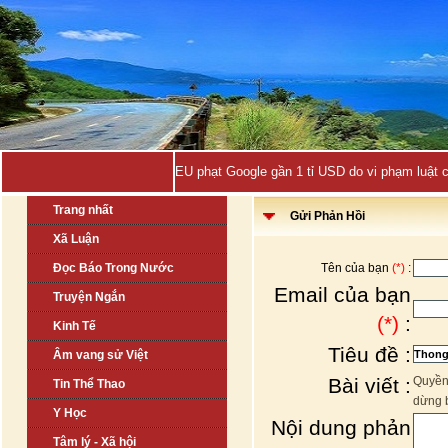
EU phạt Google gần 1 tỉ USD do vi phạm luật 
Trang nhất
Gửi Phản Hồi
Xã Luận
Đọc Báo Trong Nước
Tên của bạn
(*)
:
Email của bạn
Truyện Ngắn
(*)
:
Kinh Tế
Tiêu đề :
Âm vang sử Việt
Bài viết :
Quyền 
Tin Thể Thao
dừng 
Y Học
Nội dung phản
Tâm lý - Xã hội