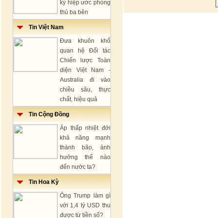
ký hiệp ước phòng
thủ ba bên
Tin Việt Nam
Đưa khuôn khổ
quan hệ Đối tác
Chiến lược Toàn
diện Việt Nam -
Australia đi vào
chiều sâu, thực
chất, hiệu quả
Tin Cộng Đồng
Áp thấp nhiệt đới
khả năng mạnh
thành bão, ảnh
hưởng thế nào
đến nước ta?
Tin Hoa Kỳ
Ông Trump làm gì
với 1,4 tỷ USD thu
được từ tiền số?