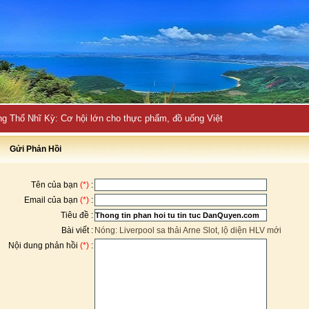
ng Thổ Nhĩ Kỳ: Cơ hội lớn cho thực phẩm, đồ uống Việt
Gửi Phản Hồi
Tên của bạn
(*)
:
Email của bạn
(*)
:
Tiêu đề :
Bài viết :
Nóng: Liverpool sa thải Arne Slot, lộ diện HLV mới
Nội dung phản hồi
(*)
: