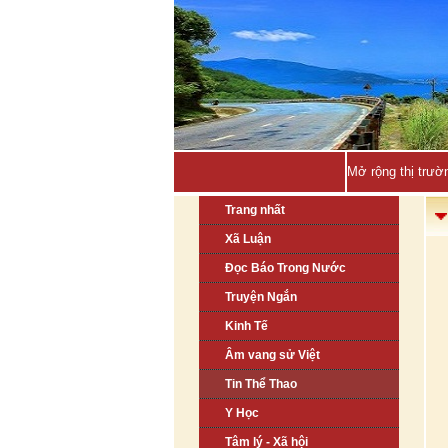
Mở rộng thị trườ
Trang nhất
Xã Luận
Đọc Báo Trong Nước
Truyện Ngắn
Kinh Tế
Âm vang sử Việt
Tin Thể Thao
Y Học
Tâm lý - Xã hội