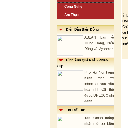
Công Nghệ
Ẩm Thực
Ý k
Da
Chú
Diễn Đàn Biển Đông
cứ 
ASEAN bàn về
ý k
Trung Đông, Biển
thi
Đông và Myanmar
Hình Ảnh Quê Nhà - Video
Clip
Phở Hà Nội trong
hành trình trở
thành di sản văn
hóa phi vật thể
được UNESCO ghi
danh
Tin Thế Giới
Iran, Oman thống
nhất mở eo biển