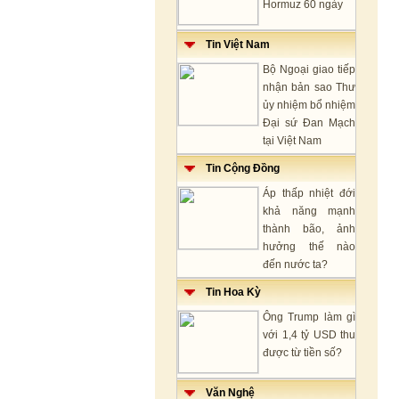
Hormuz 60 ngày
Tin Việt Nam
Bộ Ngoại giao tiếp
nhận bản sao Thư
ủy nhiệm bổ nhiệm
Đại sứ Đan Mạch
tại Việt Nam
Tin Cộng Đồng
Áp thấp nhiệt đới
khả năng mạnh
thành bão, ảnh
hưởng thế nào
đến nước ta?
Tin Hoa Kỳ
Ông Trump làm gì
với 1,4 tỷ USD thu
được từ tiền số?
Văn Nghệ