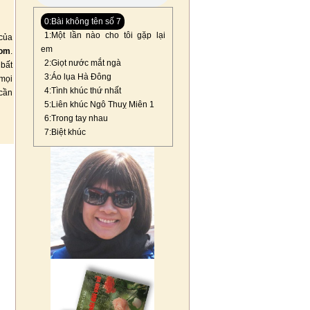
0:Bài không tên số 7
1:Một lần nào cho tôi gặp lại
của
em
com
.
2:Giọt nước mắt ngà
 bất
3:Áo lụa Hà Đông
mọi
4:Tình khúc thứ nhất
 cần
5:Liên khúc Ngô Thuỵ Miên 1
6:Trong tay nhau
7:Biệt khúc