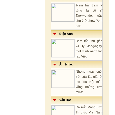
'Nam thần trăm tỷ'
từng là võ sĩ
Taekwondo, gây
chú ý ở show 'Anh
trai'
Điện Ảnh
Bom tấn thu gần
24 tỷ đồng/ngày,
một mình oanh tạc
rạp Việt
Âm Nhạc
Những ngày cuối
đời của tác giả lời
thơ 'Hà Nội mùa
vắng những cơn
mưa'
Văn Học
Ra mắt Mạng lưới
Tri thức Việt Nam