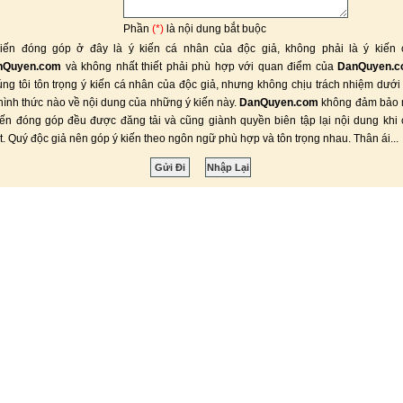
Phần
(*)
là nội dung bắt buộc
iến đóng góp ở đây là ý kiến cá nhân của độc giả, không phải là ý kiến 
nQuyen.com
và không nhất thiết phải phù hợp với quan điểm của
DanQuyen.
ng tôi tôn trọng ý kiến cá nhân của độc giả, nhưng không chịu trách nhiệm dưới
hình thức nào về nội dung của những ý kiến này.
DanQuyen.com
không đảm bảo 
iến đóng góp đều được đăng tải và cũng giành quyền biên tập lại nội dung khi
ết. Quý độc giả nên góp ý kiến theo ngôn ngữ phù hợp và tôn trọng nhau. Thân ái...