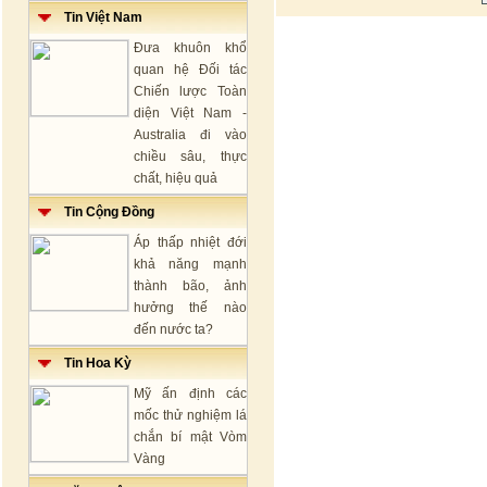
Tin Việt Nam
Đưa khuôn khổ
quan hệ Đối tác
Chiến lược Toàn
diện Việt Nam -
Australia đi vào
chiều sâu, thực
chất, hiệu quả
Tin Cộng Đồng
Áp thấp nhiệt đới
khả năng mạnh
thành bão, ảnh
hưởng thế nào
đến nước ta?
Tin Hoa Kỳ
Mỹ ấn định các
mốc thử nghiệm lá
chắn bí mật Vòm
Vàng