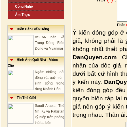
Công Nghệ
Ẩm Thực
Phần
Diễn Đàn Biển Đông
Ý kiến đóng góp ở 
ASEAN bàn về
giả, không phải là
Trung Đông, Biển
không nhất thiết p
Đông và Myanmar
DanQuyen.com
. C
Hình Ảnh Quê Nhà - Video
nhân của độc giả, 
Clip
Ngắm những loài
dưới bất cứ hình t
động vật quý hiếm
ý kiến này.
DanQuy
sinh sống trong
kiến đóng góp đều
rừng Khánh Hòa
quyền biên tập lại 
Tin Thế Giới
giả nên góp ý kiến
Saudi Arabia, Thổ
Nhĩ Kỳ và Pakistan
trọng nhau. Thân ái.
ký hiệp ước phòng
thủ ba bên