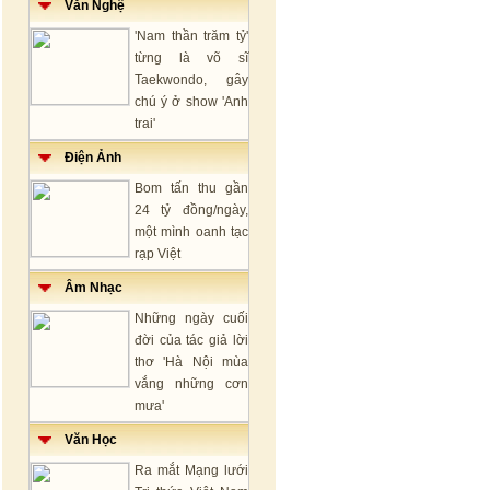
Văn Nghệ
'Nam thần trăm tỷ'
từng là võ sĩ
Taekwondo, gây
chú ý ở show 'Anh
trai'
Điện Ảnh
Bom tấn thu gần
24 tỷ đồng/ngày,
một mình oanh tạc
rạp Việt
Âm Nhạc
Những ngày cuối
đời của tác giả lời
thơ 'Hà Nội mùa
vắng những cơn
mưa'
Văn Học
Ra mắt Mạng lưới