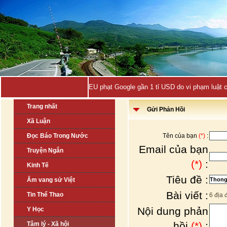
EU phạt Google gần 1 tỉ USD do vi phạm luật 
Trang nhất
Gửi Phản Hồi
Xã Luận
Đọc Báo Trong Nước
Tên của bạn
(*)
:
Email của bạn
Truyện Ngắn
(*)
:
Kinh Tế
Tiêu đề :
Âm vang sử Việt
Bài viết :
Tin Thể Thao
6 địa 
Nội dung phản
Y Học
hồi
(*)
:
Tâm lý - Xã hội