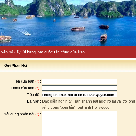
uyên bố đẩy lùi hàng loạt cuộc tấn công của Iran
Gửi Phản Hồi
Tên của bạn
(*)
:
Email của bạn
(*)
:
Tiêu đề :
Bài viết :
'Đạo diễn nghìn tỷ' Trấn Thành bất ngờ trở lại vai trò lồng
tiếng trong 'bom tấn' hoạt hình Hollywood
Nội dung phản hồi
(*)
: