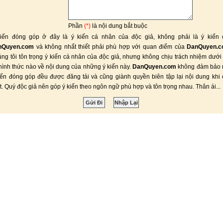
Phần
(*)
là nội dung bắt buộc
iến đóng góp ở đây là ý kiến cá nhân của độc giả, không phải là ý kiến 
nQuyen.com
và không nhất thiết phải phù hợp với quan điểm của
DanQuyen.
ng tôi tôn trọng ý kiến cá nhân của độc giả, nhưng không chịu trách nhiệm dưới
hình thức nào về nội dung của những ý kiến này.
DanQuyen.com
không đảm bảo 
iến đóng góp đều được đăng tải và cũng giành quyền biên tập lại nội dung khi
ết. Quý độc giả nên góp ý kiến theo ngôn ngữ phù hợp và tôn trọng nhau. Thân ái...