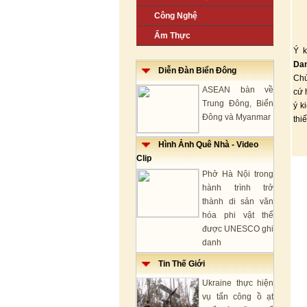
Công Nghệ
Ẩm Thực
Ý k
Da
Diễn Đàn Biển Đông
Chú
ASEAN bàn về
cứ 
Trung Đông, Biển
ý k
Đông và Myanmar
thi
Hình Ảnh Quê Nhà - Video
Clip
Phở Hà Nội trong
hành trình trở
thành di sản văn
hóa phi vật thể
được UNESCO ghi
danh
Tin Thế Giới
Ukraine thực hiện
vụ tấn công ồ ạt