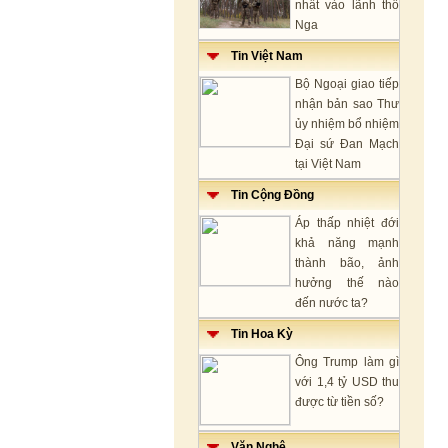
nhất vào lãnh thổ
Nga
Tin Việt Nam
Bộ Ngoại giao tiếp
nhận bản sao Thư
ủy nhiệm bổ nhiệm
Đại sứ Đan Mạch
tại Việt Nam
Tin Cộng Đồng
Áp thấp nhiệt đới
khả năng mạnh
thành bão, ảnh
hưởng thế nào
đến nước ta?
Tin Hoa Kỳ
Ông Trump làm gì
với 1,4 tỷ USD thu
được từ tiền số?
Văn Nghệ