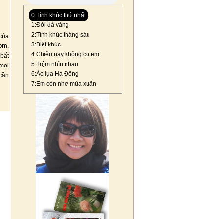
0:Tình khúc thứ nhất
1:Đời đá vàng
2:Tình khúc tháng sáu
của
3:Biệt khúc
com
.
4:Chiều nay không có em
 bất
5:Trộm nhìn nhau
mọi
6:Áo lụa Hà Đông
 cần
7:Em còn nhớ mùa xuân