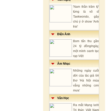
'Nam thần trăm tỷ'
từng là võ sĩ
Taekwondo, gây
chú ý ở show 'Anh
trai'
Điện Ảnh
Bom tấn thu gần
24 tỷ đồng/ngày,
một mình oanh tạc
rạp Việt
Âm Nhạc
Những ngày cuối
đời của tác giả lời
thơ 'Hà Nội mùa
vắng những cơn
mưa'
Văn Học
Ra mắt Mạng lưới
Tri thức Việt Nam