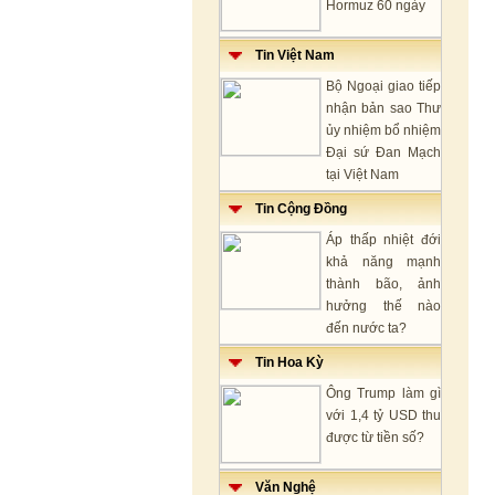
Hormuz 60 ngày
Tin Việt Nam
Bộ Ngoại giao tiếp
nhận bản sao Thư
ủy nhiệm bổ nhiệm
Đại sứ Đan Mạch
tại Việt Nam
Tin Cộng Đồng
Áp thấp nhiệt đới
khả năng mạnh
thành bão, ảnh
hưởng thế nào
đến nước ta?
Tin Hoa Kỳ
Ông Trump làm gì
với 1,4 tỷ USD thu
được từ tiền số?
Văn Nghệ