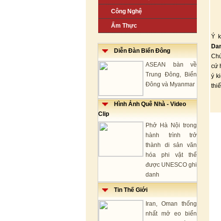
Công Nghệ
Ẩm Thực
Ý k
Da
Diễn Đàn Biển Đông
Chú
ASEAN bàn về
cứ 
Trung Đông, Biển
ý k
Đông và Myanmar
thi
Hình Ảnh Quê Nhà - Video
Clip
Phở Hà Nội trong
hành trình trở
thành di sản văn
hóa phi vật thể
được UNESCO ghi
danh
Tin Thế Giới
Iran, Oman thống
nhất mở eo biển