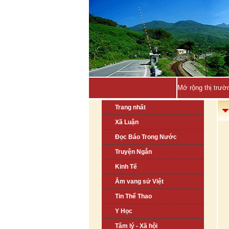
Mở rộng thị trườ
Trang nhất
Xã Luận
Đọc Báo Trong Nước
Truyện Ngắn
Kinh Tế
Âm vang sử Việt
Tin Thể Thao
Y Học
Tâm lý - Xã hội