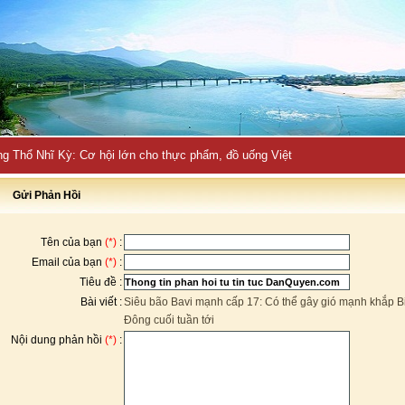
ng Thổ Nhĩ Kỳ: Cơ hội lớn cho thực phẩm, đồ uống Việt
Gửi Phản Hồi
Tên của bạn
(*)
:
Email của bạn
(*)
:
Tiêu đề :
Bài viết :
Siêu bão Bavi mạnh cấp 17: Có thể gây gió mạnh khắp B
Đông cuối tuần tới
Nội dung phản hồi
(*)
: