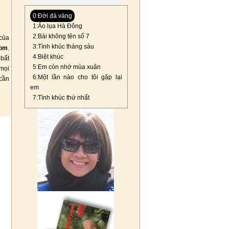
0:Đời đá vàng
1:Áo lụa Hà Đông
2:Bài không tên số 7
của
3:Tình khúc tháng sáu
com
.
4:Biệt khúc
 bất
5:Em còn nhớ mùa xuân
mọi
6:Một lần nào cho tôi gặp lại
 cần
em
7:Tình khúc thứ nhất