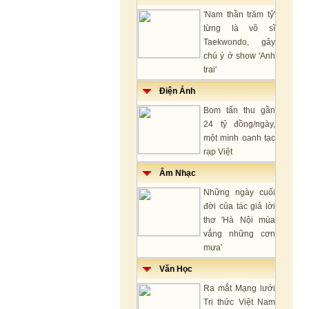
'Nam thần trăm tỷ'
từng là võ sĩ
Taekwondo, gây
chú ý ở show 'Anh
trai'
Điện Ảnh
Bom tấn thu gần
24 tỷ đồng/ngày,
một mình oanh tạc
rạp Việt
Âm Nhạc
Những ngày cuối
đời của tác giả lời
thơ 'Hà Nội mùa
vắng những cơn
mưa'
Văn Học
Ra mắt Mạng lưới
Tri thức Việt Nam