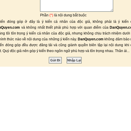
Phần
(*)
là nội dung bắt buộc
iến đóng góp ở đây là ý kiến cá nhân của độc giả, không phải là ý kiến 
nQuyen.com
và không nhất thiết phải phù hợp với quan điểm của
DanQuyen.
ng tôi tôn trọng ý kiến cá nhân của độc giả, nhưng không chịu trách nhiệm dưới
hình thức nào về nội dung của những ý kiến này.
DanQuyen.com
không đảm bảo 
iến đóng góp đều được đăng tải và cũng giành quyền biên tập lại nội dung khi
ết. Quý độc giả nên góp ý kiến theo ngôn ngữ phù hợp và tôn trọng nhau. Thân ái...