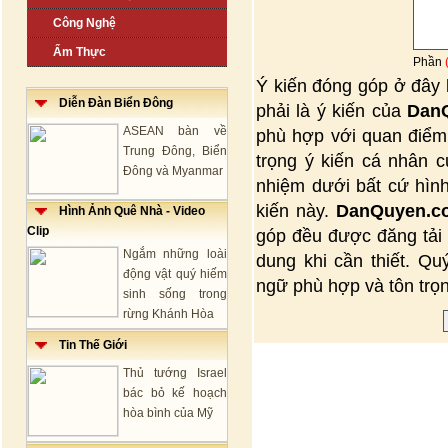
Công Nghệ
Ẩm Thực
Phần
Ý kiến đóng góp ở đây 
Diễn Đàn Biển Đông
phải là ý kiến của
Dan
ASEAN bàn về
phù hợp với quan điể
Trung Đông, Biển
trọng ý kiến cá nhân c
Đông và Myanmar
nhiệm dưới bất cứ hìn
kiến này.
DanQuyen.c
Hình Ảnh Quê Nhà - Video
Clip
góp đều được đăng tải 
Ngắm những loài
dung khi cần thiết. Qu
động vật quý hiếm
ngữ phù hợp và tôn trọn
sinh sống trong
rừng Khánh Hòa
Tin Thế Giới
Thủ tướng Israel
bác bỏ kế hoạch
hòa bình của Mỹ