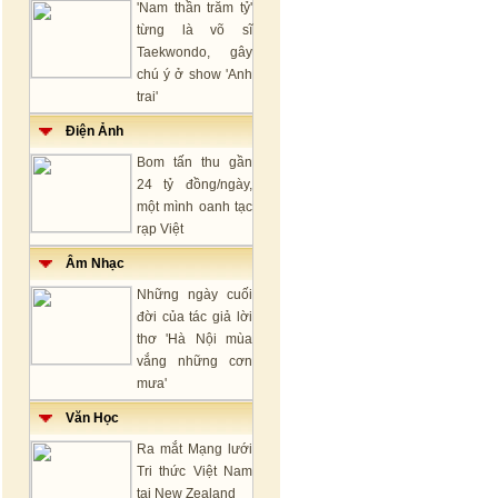
'Nam thần trăm tỷ'
từng là võ sĩ
Taekwondo, gây
chú ý ở show 'Anh
trai'
Điện Ảnh
Bom tấn thu gần
24 tỷ đồng/ngày,
một mình oanh tạc
rạp Việt
Âm Nhạc
Những ngày cuối
đời của tác giả lời
thơ 'Hà Nội mùa
vắng những cơn
mưa'
Văn Học
Ra mắt Mạng lưới
Tri thức Việt Nam
tại New Zealand