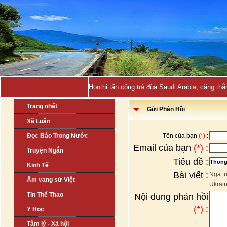
Houthi tấn công trả đũa Saudi Arabia, căng thẳ
Trang nhất
Gửi Phản Hồi
Xã Luận
Đọc Báo Trong Nước
Tên của bạn
(*)
:
Email của bạn
(*)
:
Truyện Ngắn
Tiêu đề :
Kinh Tế
Bài viết :
Nga t
Âm vang sử Việt
Ukrai
Tin Thể Thao
Nội dung phản hồi
(*)
:
Y Học
Tâm lý - Xã hội