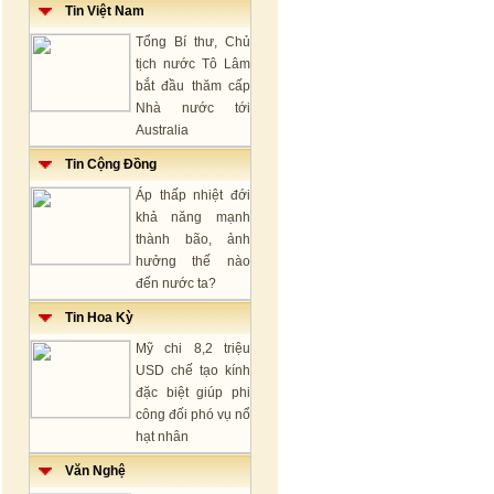
Tin Việt Nam
Tổng Bí thư, Chủ
tịch nước Tô Lâm
bắt đầu thăm cấp
Nhà nước tới
Australia
Tin Cộng Đồng
Áp thấp nhiệt đới
khả năng mạnh
thành bão, ảnh
hưởng thế nào
đến nước ta?
Tin Hoa Kỳ
Mỹ chi 8,2 triệu
USD chế tạo kính
đặc biệt giúp phi
công đối phó vụ nổ
hạt nhân
Văn Nghệ