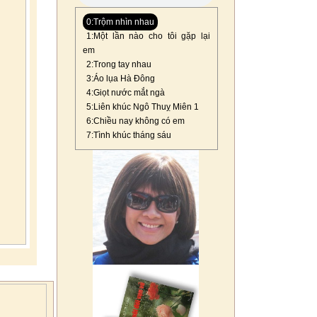
0:Trộm nhìn nhau
1:Một lần nào cho tôi gặp lại
em
2:Trong tay nhau
3:Áo lụa Hà Đông
4:Giọt nước mắt ngà
5:Liên khúc Ngô Thuỵ Miên 1
6:Chiều nay không có em
7:Tình khúc tháng sáu