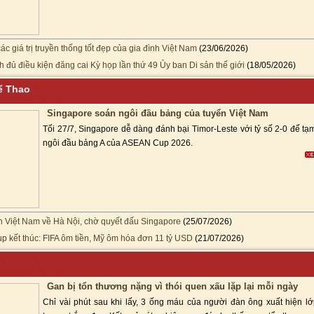
ác giá trị truyền thống tốt đẹp của gia đình Việt Nam
(23/06/2026)
h đủ điều kiện đăng cai Kỳ họp lần thứ 49 Ủy ban Di sản thế giới
(18/05/2026)
hể Thao
Singapore soán ngôi đầu bảng của tuyển Việt Nam
Tối 27/7, Singapore dễ dàng đánh bại Timor-Leste với tỷ số 2-0 để t
ngôi đầu bảng A của ASEAN Cup 2026.
n Việt Nam về Hà Nội, chờ quyết đấu Singapore
(25/07/2026)
p kết thúc: FIFA ôm tiền, Mỹ ôm hóa đơn 11 tỷ USD
(21/07/2026)
c
Gan bị tổn thương nặng vì thói quen xấu lặp lại mỗi ngày
Chỉ vài phút sau khi lấy, 3 ống máu của người đàn ông xuất hiện lớ