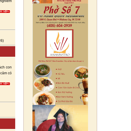
 nghiêm
26)
ách con
 cảm có