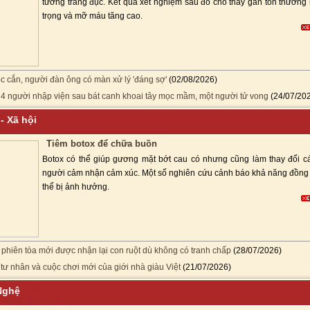
tương trắng đục. Kết quả xét nghiệm sau đó cho thấy gan tổn thương
trọng và mỡ máu tăng cao.
ộc cắn, người đàn ông có màn xử lý 'đáng sợ'
(02/08/2026)
 4 người nhập viện sau bát canh khoai tây mọc mầm, một người tử vong
(24/07/20
ý - Xã hội
Tiêm botox để chữa buồn
Botox có thể giúp gương mặt bớt cau có nhưng cũng làm thay đổi c
người cảm nhận cảm xúc. Một số nghiên cứu cảnh báo khả năng đồng
thể bị ảnh hưởng.
 phiên tòa mới được nhận lại con ruột dù không có tranh chấp
(28/07/2026)
tư nhân và cuộc chơi mới của giới nhà giàu Việt
(21/07/2026)
 Nghệ