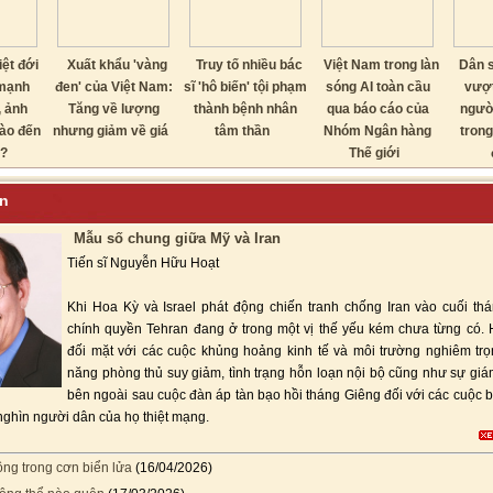
iệt đới
Xuất khẩu 'vàng
Truy tố nhiều bác
Việt Nam trong làn
Dân s
mạnh
đen' của Việt Nam:
sĩ 'hô biến' tội phạm
sóng AI toàn cầu
vượt
, ảnh
Tăng về lượng
thành bệnh nhân
qua báo cáo của
ngườ
ào đến
nhưng giảm về giá
tâm thần
Nhóm Ngân hàng
trong
?
Thế giới
uận
Mẫu số chung giữa Mỹ và Iran
Tiến sĩ Nguyễn Hữu Hoạt
Khi Hoa Kỳ và Israel phát động chiến tranh chống Iran vào cuối thá
chính quyền Tehran đang ở trong một vị thế yếu kém chưa từng có. 
đối mặt với các cuộc khủng hoảng kinh tế và môi trường nghiêm trọ
năng phòng thủ suy giảm, tình trạng hỗn loạn nội bộ cũng như sự giá
bên ngoài sau cuộc đàn áp tàn bạo hồi tháng Giêng đối với các cuộc b
nghìn người dân của họ thiệt mạng.
ng trong cơn biển lửa
(16/04/2026)