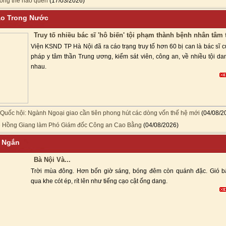
ông thể nào quên
(17/03/2026)
áo Trong Nước
Truy tố nhiều bác sĩ 'hô biến' tội phạm thành bệnh nhân tâm 
Viện KSND TP Hà Nội đã ra cáo trạng truy tố hơn 60 bị can là bác sĩ 
pháp y tâm thần Trung ương, kiểm sát viên, công an, về nhiều tội da
nhau.
 Quốc hội: Ngành Ngoại giao cần tiên phong hút các dòng vốn thế hệ mới
(04/08/2
Lê Hồng Giang làm Phó Giám đốc Công an Cao Bằng
(04/08/2026)
n Ngắn
Bà Nội Và...
Trời mùa đông. Hơn bốn giờ sáng, bóng đêm còn quánh đặc. Gió b
qua khe cót ép, rít lên như tiếng cạo cật ống dang.