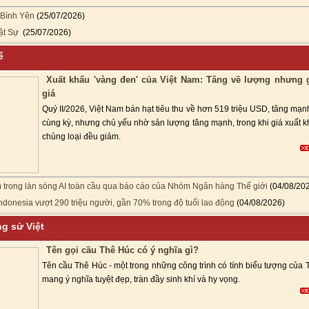
 Bình Yên
(25/07/2026)
ật Sự
(25/07/2026)
 Tế
Xuất khẩu 'vàng đen' của Việt Nam: Tăng về lượng nhưng 
giá
Quý II/2026, Việt Nam bán hạt tiêu thu về hơn 519 triệu USD, tăng mạn
cùng kỳ, nhưng chủ yếu nhờ sản lượng tăng mạnh, trong khi giá xuất 
chủng loại đều giảm.
 trong làn sóng AI toàn cầu qua báo cáo của Nhóm Ngân hàng Thế giới
(04/08/20
ndonesia vượt 290 triệu người, gần 70% trong độ tuổi lao động
(04/08/2026)
ng sử Việt
Tên gọi cầu Thê Húc có ý nghĩa gì?
Tên cầu Thê Húc - một trong những công trình có tính biểu tượng của 
mang ý nghĩa tuyệt đẹp, tràn đầy sinh khí và hy vọng.