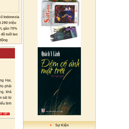
ố Indonesia
 290 triệu
i, gần 70%
 độ tuổi lao
động
ng Hai,
Họ phải
ng, khả
m sát từ
iểu tình
Sự Kiện