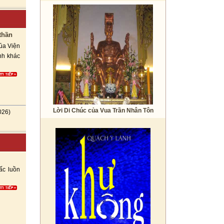
thần
của Viện
nh khác
Lời Di Chúc của Vua Trần Nhân Tôn
026)
ấc luồn