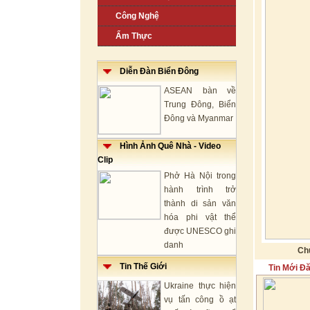
Công Nghệ
Ẩm Thực
Diễn Đàn Biển Đông
ASEAN bàn về
Trung Đông, Biển
Đông và Myanmar
Hình Ảnh Quê Nhà - Video
Clip
Phở Hà Nội trong
hành trình trở
thành di sản văn
hóa phi vật thể
được UNESCO ghi
danh
Chủ
Tin Thế Giới
Tin Mới Đ
Ukraine thực hiện
vụ tấn công ồ ạt