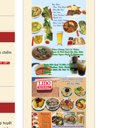
ạm chiếm
p huyết