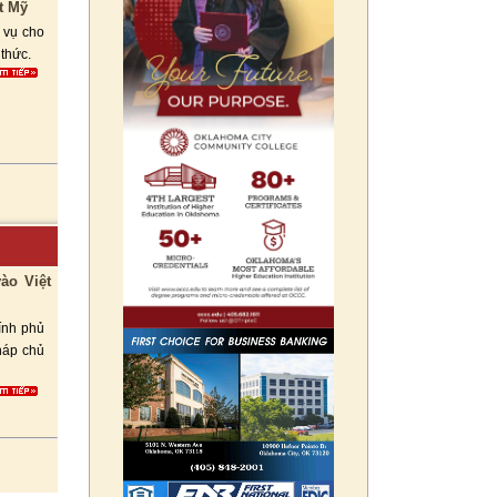
t Mỹ
 vụ cho
thức.
ào Việt
ính phủ
háp chủ