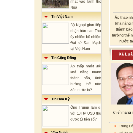
nhất vào lãnh thổ
Nga
Tin Việt Nam
Áp thấp nh
khả năng 
Bộ Ngoại giao tiếp
thành bão
nhận bản sao Thư
hưởng thế n
ủy nhiệm bổ nhiệm
nước ta
Đại sứ Đan Mạch
tại Việt Nam
Xã L
Tin Cộng Đồng
Áp thấp nhiệt đới
khả năng mạnh
thành bão, ảnh
hưởng thế nào
đến nước ta?
Tin Hoa Kỳ
Ông Trump làm gì
khiến hàng 
với 1,4 tỷ USD thu
được từ tiền số?
Trung Đô
Văn Nghệ