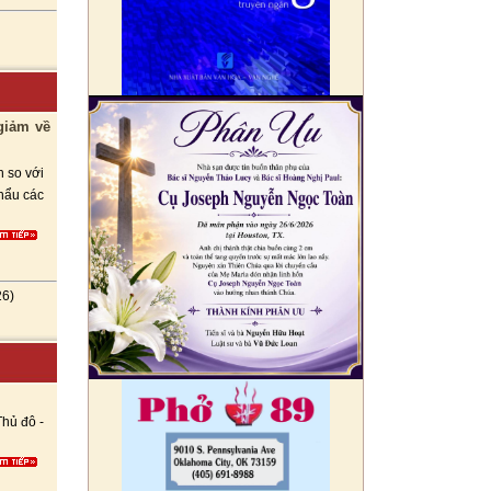
giảm về
h so với
khẩu các
26)
Thủ đô -