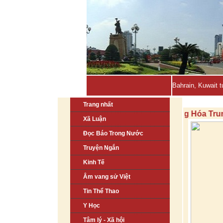
Bahrain, Kuwait t
Trang nhất
Tẩy Chay Hàng Hóa Trung Quốc
Xã Luận
Đọc Báo Trong Nước
Truyện Ngắn
Kinh Tế
Âm vang sử Việt
Tin Thể Thao
Y Học
Tâm lý - Xã hội