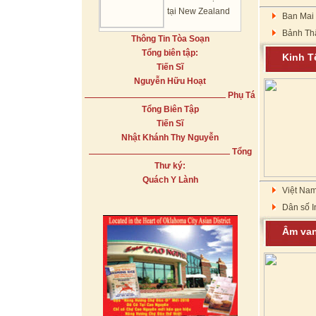
tại New Zealand
Ban Mai
Bảnh Th
Thông Tin Tòa Soạn
Tổng biên tập:
Kinh
Tiến Sĩ
Nguyễn Hữu Hoạt
Phụ Tá
Tổng Biên Tập
Tiến Sĩ
Nhật Khánh Thy Nguyễn
Tổng
Thư ký:
Quách Y Lành
Việt Nam
Dân số I
Âm va