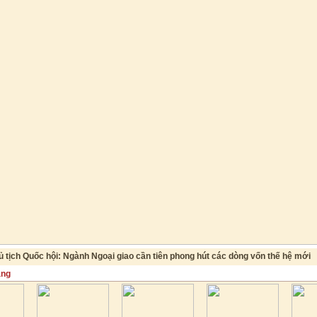
 tịch Quốc hội: Ngành Ngoại giao cần tiên phong hút các dòng vốn thế hệ mới
ăng