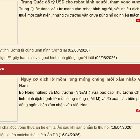
Trung Quốc đổ tỷ USD cho robot hình người, tham vọng vượ
Trung Quốc đang đầu tư mạnh vào robot hình người, với nhiều dịch
thuê mới xuất hiện, nhưng thị trường vẫn chưa bùng nổ do nhiều thách 
y tính lượng tử cùng định hình tương lai
(02/08/2026)
igin F1 gây tranh cãi vì ngoại hình quá giống người thật
(02/08/2026)
hực
Nguy cơ dịch lở mồm long móng chủng mới xâm nhập v
Nam
Bộ Nông nghiệp và Môi trường (NN&MT) vừa báo cáo Thủ tướng Ch
tình hình dịch bệnh lở mồm long móng (LMLM) và đề xuất các biện p
động ngăn chặn xâm nhập vào Việt Nam.
n chất độc trong thức ăn trẻ em tại Áo sau khi sản phẩm bị thu hồi
(19/04/2026)
iệu khiến matcha thất thế ở Ấn Độ
(16/04/2026)