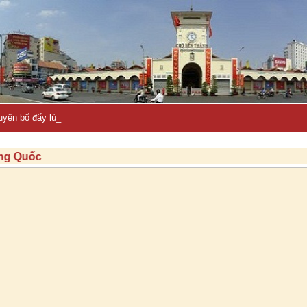
uyên bố đẩy lùi hàng loạt cuộc tấn công-