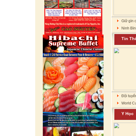
Giữ gìn c
Ninh Bìn
Tin T
Đội tuyể
World Cu
Y Họ