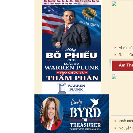
AI và má
Robot Or
Ẩm T
Phát hiệ
Nguyên l