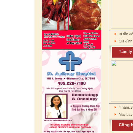
Bị rắn đ
Gia đình
Tâm l
4 năm, 3
Máy bay 
Công