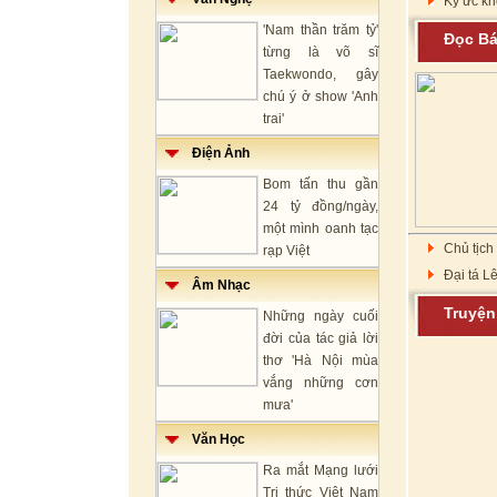
Ký ức kh
'Nam thần trăm tỷ'
Đọc B
từng là võ sĩ
Taekwondo, gây
chú ý ở show 'Anh
trai'
Điện Ảnh
Bom tấn thu gần
24 tỷ đồng/ngày,
một mình oanh tạc
Chủ tịch
rạp Việt
Đại tá 
Âm Nhạc
Truyệ
Những ngày cuối
đời của tác giả lời
thơ 'Hà Nội mùa
vắng những cơn
mưa'
Văn Học
Ra mắt Mạng lưới
Tri thức Việt Nam