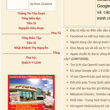
tại New Zealand
Google
và các
Thông Tin Tòa Soạn
minh c
Tổng biên tập:
Tiến Sĩ
Nguyễn Hữu Hoạt
Đâu là mẫu xe điện dẫn đầu về
Phụ Tá
Facebook ra mắt huy hiệu xác
Tổng Biên Tập
Người dùng cần làm gì trước 
Tiến Sĩ
Nhật Khánh Thy Nguyễn
Elon Musk nói về nỗi sợ AI: 'C
Tổng
Apple chuẩn bị 'đại tu' dòng
Thư ký:
cấp?
(23/07/2026)
Quách Y Lành
Trợ lý AI của OpenAI 'vượt rà
EU phạt Google gần 1 tỉ USD 
Vì sao OpenAI bán quả bóng
Đột phá giúp Trung Quốc giảm 
Iran chế tạo tua-bin gió khôn
Mitsubishi Electric, Toshiba
Khối Hàn - Trung 'kích hoạt' c
Khi người Nhật buông bỏ 'cái 