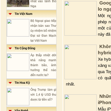
nhất vào lãnh thổ
Goog
Nga
lo ng
Tin Việt Nam
Một ng
Bộ Ngoại giao tiếp
phép n
nhận bản sao Thư
một cú
ủy nhiệm bổ nhiệm
này đã
Đại sứ Đan Mạch
tại Việt Nam
Khôn
Tin Cộng Đồng
hybri
Áp thấp nhiệt đới
Xe hyb
khả năng mạnh
xăng v
thành bão, ảnh
hưởng thế nào
qua To
đến nước ta?
có qu
Tin Hoa Kỳ
nhất.
Ông Trump làm gì
với 1,4 tỷ USD thu
Nhữn
được từ tiền số?
iPhon
Mẫu iP
Văn Nghệ