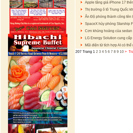
Apple tăng giá iPhone 17 thê
Thị trường ô tô Trung Quốc k
Ấn Độ phóng thành công tên l
SpaceX hủy phóng Starship Fli
Cơn khủng hoảng của sedan t
LG Energy Solution cung cấp 
Mũi điện tử tích hợp AI có th
207 Trang
1
2
3
4
5
6
7
8
9
10
>
Tr