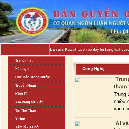
Bahrain, Kuwait tuyên bố đẩy lùi hàng loạt cuộ
Trang nhất
Công Nghệ
Xã Luận
Đọc Báo Trong Nước
Trun
Truyện Ngắn
tham 
Trung 
Kinh Tế
nhiều 
Âm vang sử Việt
vẫn ch
Tin Thể Thao
Y Học
AI v
Tâm lý - Xã hội