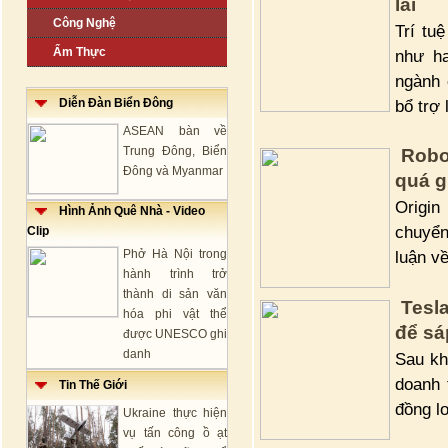
lai
Công Nghệ
Trí tu
Ẩm Thực
như ha
ngành 
Diễn Đàn Biển Đông
bổ trợ 
ASEAN bàn về
Trung Đông, Biển
Robo
Đông và Myanmar
quá g
Origin
Hình Ảnh Quê Nhà - Video
chuyển
Clip
Phở Hà Nội trong
luận về
hành trình trở
thành di sản văn
Tesl
hóa phi vật thể
để sá
được UNESCO ghi
danh
Sau kh
doanh 
Tin Thế Giới
đồng lo
Ukraine thực hiện
vụ tấn công ồ ạt