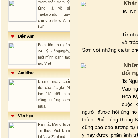
'Nam thần trăm tỷ'
Khát
từng là võ sĩ
Ts. Ng
Taekwondo, gây
chú ý ở show 'Anh
trai'
Từ nhữ
Điện Ảnh
và trà
Bom tấn thu gần
Sơn với những ca từ ch
24 tỷ đồng/ngày,
một mình oanh tạc
rạp Việt
Nhữn
đối n
Âm Nhạc
Ts Ngu
Những ngày cuối
đời của tác giả lời
Vào ng
thơ 'Hà Nội mùa
Hoa Kỳ
vắng những cơn
cuộc k
mưa'
người được hỏi ủng hộ
Văn Học
thích Phó Tổng thống 
Ra mắt Mạng lưới
cũng báo cáo tương tự
Tri thức Việt Nam
ý này được phản ánh tr
tại New Zealand