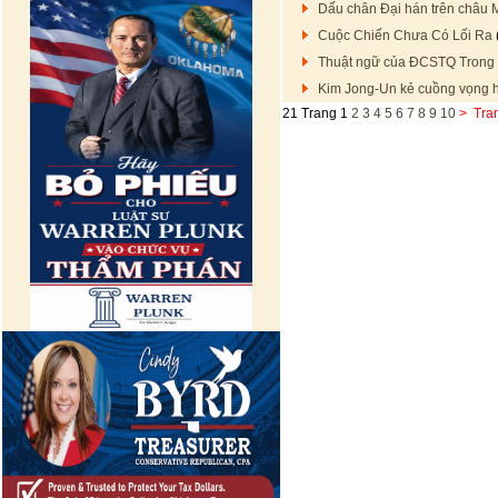
Dấu chân Đại hán trên châu 
Cuộc Chiến Chưa Có Lối Ra
Thuật ngữ của ĐCSTQ Trong 
Kim Jong-Un kẻ cuồng vọng 
21 Trang
1
2
3
4
5
6
7
8
9
10
>
Tra