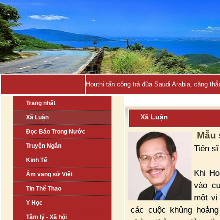
Houthi tấn công trả đũa Saudi Arabia, căng thẳ
Trang nhất
Xã Luận
Xã Luận
Đọc Báo Trong Nước
Mẫu 
Truyện Ngắn
Tiến s
Kinh Tế
Khi Ho
Âm vang sử Việt
vào cu
Tin Thể Thao
một vị
Y Học
các cuộc khủng hoảng 
Tâm lý - Xã hội