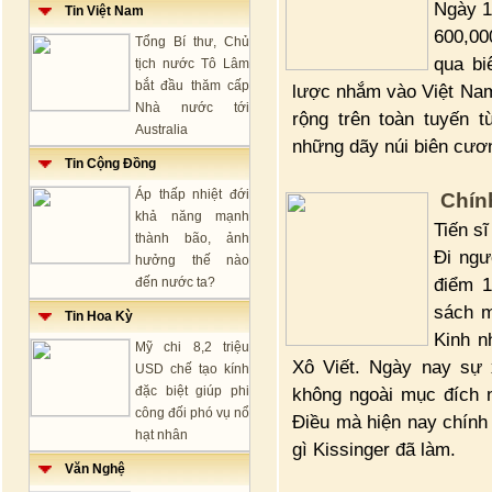
Ngày 1
Tin Việt Nam
600,00
Tổng Bí thư, Chủ
qua bi
tịch nước Tô Lâm
bắt đầu thăm cấp
lược nhắm vào Việt Nam
Nhà nước tới
rộng trên toàn tuyến
Australia
những dãy núi biên cươ
Tin Cộng Đồng
Áp thấp nhiệt đới
Chín
khả năng mạnh
Tiến s
thành bão, ảnh
Đi ngư
hưởng thế nào
điểm 1
đến nước ta?
sách m
Tin Hoa Kỳ
Kinh n
Mỹ chi 8,2 triệu
Xô Viết. Ngày nay sự 
USD chế tạo kính
đặc biệt giúp phi
không ngoài mục đích 
công đối phó vụ nổ
Điều mà hiện nay chính
hạt nhân
gì Kissinger đã làm.
Văn Nghệ