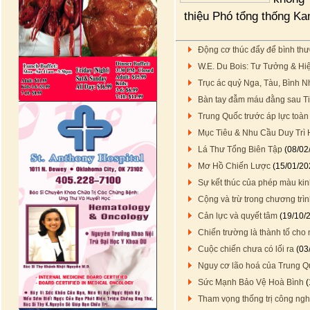
thiệu Phó tổng thống Ka
Động cơ thúc đẩy để bình thư
W.E. Du Bois: Tư Tưởng & Hi
Trục ác quỷ Nga, Tàu, Bình N
Bàn tay đẫm máu đằng sau T
Trung Quốc trước áp lực toàn
Mục Tiêu & Nhu Cầu Duy Trì
Lá Thư Tổng Biên Tập
(08/02
Mơ Hồ Chiến Lược
(15/01/20
Sự kết thúc của phép màu kin
Cộng và trừ trong chương trình 
Cản lực và quyết tâm
(19/10/
Chiến trường là thành tố cho
Cuộc chiến chưa có lối ra
(03
Nguy cơ lão hoá của Trung Q
Sức Mạnh Bảo Vệ Hoà Bình
(
Tham vọng thống trị công ng