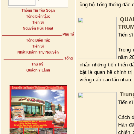
ủng hộ Tổng thống đắc 
Thông Tin Tòa Soạn
Tổng biên tập:
QUA
Tiến Sĩ
TRU
Nguyễn Hữu Hoạt
Tiến s
Phụ Tá
Tổng Biên Tập
Tiến Sĩ
Trong 
Nhật Khánh Thy Nguyễn
năm 20
Tổng
nhận những tiến triển đ
Thư ký:
Quách Y Lành
bật là quan hệ chính tr
viếng cấp cao lẫn nhau.
Trun
Tiến s
Cách đ
Hàn đã
chiến