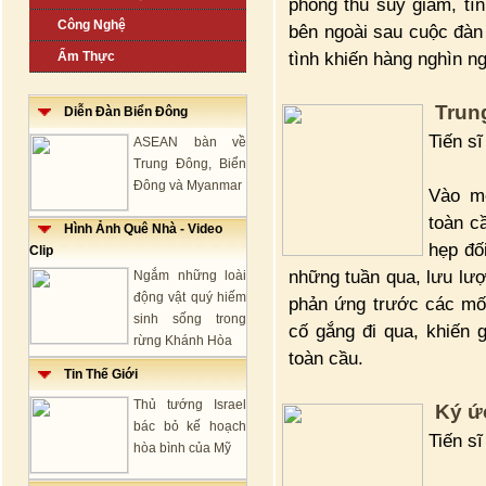
phòng thủ suy giảm, tì
Công Nghệ
bên ngoài sau cuộc đàn 
tình khiến hàng nghìn n
Ẩm Thực
Trun
Diễn Đàn Biển Đông
Tiến s
ASEAN bàn về
Trung Đông, Biển
Đông và Myanmar
Vào m
toàn c
Hình Ảnh Quê Nhà - Video
hẹp đố
Clip
những tuần qua, lưu lư
Ngắm những loài
động vật quý hiếm
phản ứng trước các mố
sinh sống trong
cố gắng đi qua, khiến 
rừng Khánh Hòa
toàn cầu.
Tin Thế Giới
Thủ tướng Israel
Ký ứ
bác bỏ kế hoạch
Tiến s
hòa bình của Mỹ