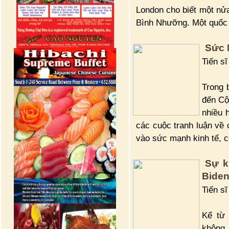
London cho biết một nử
Bình Nhưỡng. Một quốc 
Sức 
Tiến s
Trong 
đến Cộ
nhiều 
các cuộc tranh luận về 
vào sức mạnh kinh tế, 
Sự k
Biden
Tiến s
Kể từ 
không 