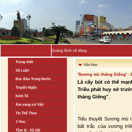
Quảng Ninh sẽ đăng cai Hội nghị Bộ t-
Trang nhất
Văn Học
Xã Luận
'Sương mù tháng Giêng' - 
Đọc Báo Trong Nước
Là cây bút có thế mạn
Truyện Ngắn
Triều phát huy sở trườ
tháng Giêng".
Kinh Tế
Âm vang sử Việt
Tin Thể Thao
Tiểu thuyết Sương mù 
Y Học
bất trắc của vương tri
Tâm lý - Xã hội