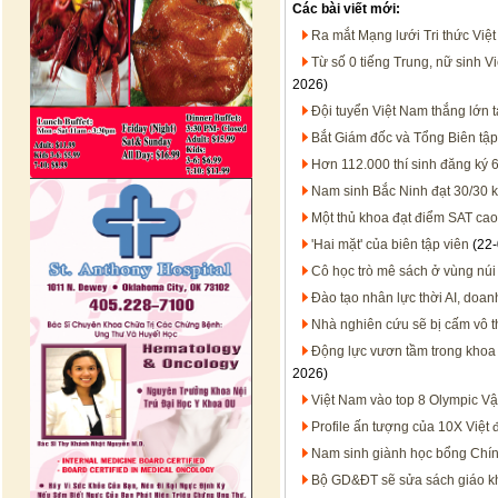
Các bài viết mới:
Ra mắt Mạng lưới Tri thức Việ
Từ số 0 tiếng Trung, nữ sinh V
2026)
Đội tuyển Việt Nam thắng lớn t
Bắt Giám đốc và Tổng Biên tậ
Hơn 112.000 thí sinh đăng ký 
Nam sinh Bắc Ninh đạt 30/30 kh
Một thủ khoa đạt điểm SAT cao 
'Hai mặt' của biên tập viên
(22-
Cô học trò mê sách ở vùng núi
Đào tạo nhân lực thời AI, doan
Nhà nghiên cứu sẽ bị cấm vô t
Động lực vươn tầm trong khoa 
2026)
Việt Nam vào top 8 Olympic Vật
Profile ấn tượng của 10X Việt 
Nam sinh giành học bổng Chín
Bộ GD&ĐT sẽ sửa sách giáo k