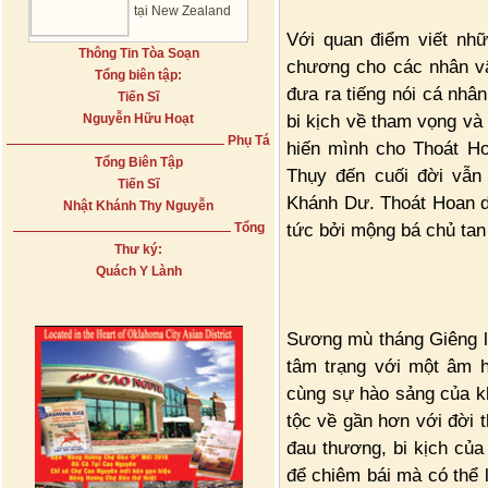
tại New Zealand
Với quan điểm viết nhữn
Thông Tin Tòa Soạn
chương cho các nhân vật
Tổng biên tập:
đưa ra tiếng nói cá nhâ
Tiến Sĩ
bi kịch về tham vọng và
Nguyễn Hữu Hoạt
Phụ Tá
hiến mình cho Thoát Ho
Tổng Biên Tập
Thụy đến cuối đời vẫn 
Tiến Sĩ
Khánh Dư. Thoát Hoan dằ
Nhật Khánh Thy Nguyễn
tức bởi mộng bá chủ tan
Tổng
Thư ký:
Quách Y Lành
Sương mù tháng Giêng là
tâm trạng với một âm 
cùng sự hào sảng của kh
tộc về gần hơn với đời 
đau thương, bi kịch của
để chiêm bái mà có thể 