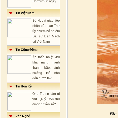
Hormuz 60 ngày
Tin Việt Nam
Bộ Ngoại giao tiếp
nhận bản sao Thư
ủy nhiệm bổ nhiệm
Đại sứ Đan Mạch
tại Việt Nam
Tin Cộng Đồng
Áp thấp nhiệt đới
khả năng mạnh
thành bão, ảnh
hưởng thế nào
đến nước ta?
Tin Hoa Kỳ
Ông Trump làm gì
với 1,4 tỷ USD thu
được từ tiền số?
Bìa
Văn Nghệ