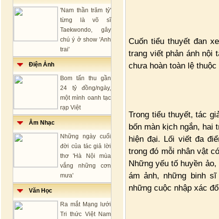
'Nam thần trăm tỷ'
từng là võ sĩ
Taekwondo, gây
chú ý ở show 'Anh
Cuốn tiểu thuyết đan x
trai'
trang viết phản ánh nội
chưa hoàn toàn lệ thuộc
Điện Ảnh
Bom tấn thu gần
24 tỷ đồng/ngày,
một mình oanh tạc
rạp Việt
Trong tiểu thuyết, tác 
Âm Nhạc
bốn màn kịch ngắn, hai 
Những ngày cuối
hiện đại. Lối viết đa đ
đời của tác giả lời
trong đó mỗi nhân vật có
thơ 'Hà Nội mùa
Những yếu tố huyền ảo, 
vắng những cơn
ám ảnh, những binh sĩ 
mưa'
những cuộc nhập xác đổi
Văn Học
Ra mắt Mạng lưới
Tri thức Việt Nam