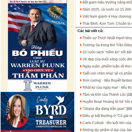
Bắt giam hiệu trưởng nâng khố
Năm 2025, cả nước có 15.300 b
Việt Nam giành 4 Huy chương
Thái Bình, Kon Tum: Chuẩn bị c
Các bài viết cũ:
Thiền sư Thích Nhất Hạnh khuy
Trường Sa trong thơ Trần Đăn
10 cuốn sách “niềm tin” nổi ti
Vẻ đẹp của buổi sáng cuộc đờ
Ngày xuân, phiếm luận về thơ 
'Giết con chim nhại' sẽ có phần
'Kim cương' - tiểu thuyết fantas
'Nhật ký của ngày mai' - tiểu 
Tâm và Đời của Thành Lộc
(16
Huyền thoại 'Hoàng tử bé' hồi 
"Ütopia địa đàng trần gian"
(03
Điều gì bất thường ở "Cô gái m
Carlo Collodi - tên tuổi lớn của
Những tác phẩm vĩ đại của Ja