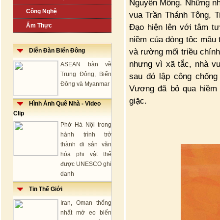
Nguyên Mông. Những nhâ
Công Nghệ
vua Trần Thánh Tông, T
Ẩm Thực
Đạo hiện lên với tâm t
niềm của dòng tộc mâu t
và rường mối triều chính
Diễn Đàn Biển Đông
nhưng vì xã tắc, nhà v
ASEAN bàn về
Trung Đông, Biển
sau đó lập công chống
Đông và Myanmar
Vương đã bỏ qua hiềm 
giặc.
Hình Ảnh Quê Nhà - Video
Clip
Phở Hà Nội trong
hành trình trở
thành di sản văn
hóa phi vật thể
được UNESCO ghi
danh
Tin Thế Giới
Iran, Oman thống
nhất mở eo biển