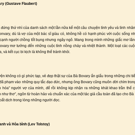
ry (Gustave Flaubert)
t đứng thứ nhì của danh sách một lần nữa kể một câu chuyện tình yêu và tình nhâ
nvary, dù là vợ của một bác sĩ giàu có, không hề có hạnh phúc với cuộc sống 
cạnh người chồng tốt bụng nhưng ngây ngô. Mang trong mình những giấc mơ lã
ovary mơ tưởng đến những cuộc tình nồng cháy và nhiệt thành. Một loạt các cuộ
a, và kết cục bi kịch là không thể tránh khỏi.
uyện không có gì phức tạp, vẻ đẹp thật sự của Bà Bovary ẩn giấu trong những chi ti
đã phạm vào những quy tắc đạo đức, nhưng ông Bovary cũng muôn đời chìm tron
h hóa" người vợ của mình, để rồi không kịp nhận ra những khát khao trần thế 
 như thơ”, ngôn từ hoàn hảo và chuẩn xác của một tác giả cầu toàn đã tạo cho Bà
di bất dịch trong lòng những người đọc.
ranh và Hòa bình (Lev Tolstoy)