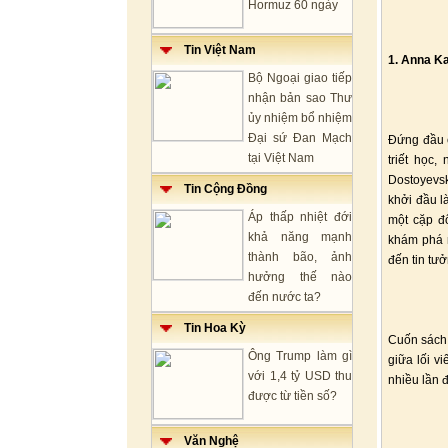
Hormuz 60 ngày
Tin Việt Nam
1. Anna Ka
Bộ Ngoại giao tiếp
nhận bản sao Thư
ủy nhiệm bổ nhiệm
Đại sứ Đan Mạch
Đứng đầu c
tại Việt Nam
triết học
Dostoyevsk
Tin Cộng Đồng
khởi đầu l
Áp thấp nhiệt đới
một cặp đ
khả năng mạnh
khám phá n
thành bão, ảnh
đến tin tưở
hưởng thế nào
đến nước ta?
Tin Hoa Kỳ
Cuốn sách 
Ông Trump làm gì
giữa lối v
với 1,4 tỷ USD thu
nhiều lần 
được từ tiền số?
Văn Nghệ