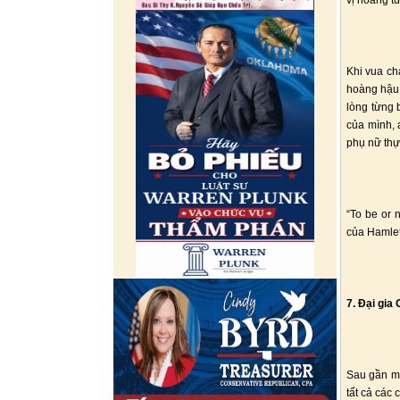
vị hoàng t
Khi vua ch
hoàng hậu 
lòng từng 
của mình, 
phụ nữ thự
“To be or 
của Hamlet,
7. Đại gia 
Sau gần mộ
tất cả các