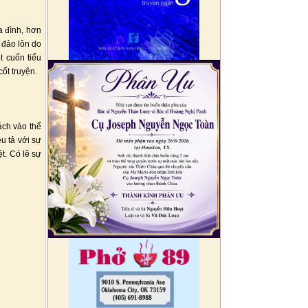
a đình, hơn
 đảo lôn do
t cuốn tiểu
ốt truyện.
ách vào thể
u tả với sự
t. Có lẽ sự