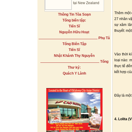
tại New Zealand
Thêm một c
Thông Tin Tòa Soạn
27 nhân vậ
Tổng biên tập:
sự xâm lăn
Tiến Sĩ
thuyết: mộ
Nguyễn Hữu Hoạt
Phụ Tá
Tổng Biên Tập
Tiến Sĩ
Vào thời k
Nhật Khánh Thy Nguyễn
loại nào: 
Tổng
thực tế đế
Thư ký:
kết hợp của
Quách Y Lành
Đây là một 
4. Lolita 