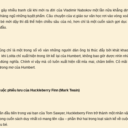
gây nhiều tranh cãi khi mới ra đời của Vladimir Nabokov một lần nữa khẳng định
 hàng ngũ những tuyệt phẩm. Câu chuyện của vị giáo sư văn học rơi vào vòng xoá
 bé mới dậy thì đã thể hiện chiều sâu của nó, hơn chỉ là một cuốn sách gợi dục
đầu.
ng chỉ là một trong số vô vàn những người đàn ông bị thúc đẩy bởi khát kha
g khi Lolita chỉ xuất hiện trong lời kể lại của Humbert, không bao giờ được nhìn n
đúng nghĩa. Chính vì vậy mà cô luôn xuất hiện rất mỉa mai, châm biếm. Cô mãi
 trong mơ của Humbert.
uộc phiêu lưu của Huckleberry Finn (Mark Twain)
lần đầu tiên trong vai bạn của Tom Sawyer, Huckleberry Finn trở thành một nhân vật
trong cuốn sách duy nhất có mang tên cậu – phần thứ hai trong loạt sách kể về cuộ
ậu bé.