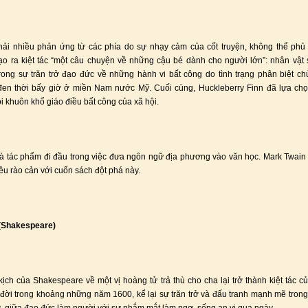
hải nhiều phản ứng từ các phía do sự nhạy cảm của cốt truyện, không thể phủ
ạo ra kiệt tác “một câu chuyện về những cậu bé dành cho người lớn”: nhân vật
rong sự trăn trở đạo đức về những hành vi bất công do tình trạng phân biệt ch
en thời bấy giờ ở miền Nam nước Mỹ. Cuối cùng, Huckleberry Finn đã lựa chọ
ỏi khuôn khổ giáo điều bất công của xã hội.
à tác phẩm đi đầu trong việc đưa ngôn ngữ địa phương vào văn học. Mark Twain
ều rào cản với cuốn sách đột phá này.
 (Shakespeare)
kịch của Shakespeare về một vị hoàng tử trả thù cho cha lại trở thành kiệt tác củ
 đời trong khoảng những năm 1600, kể lại sự trăn trở và đấu tranh mạnh mẽ trong 