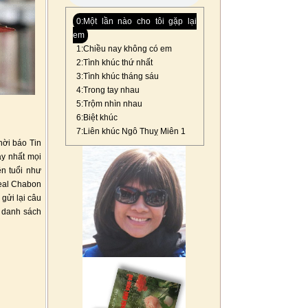
0:Một lần nào cho tôi gặp lại
em
1:Chiều nay không có em
2:Tình khúc thứ nhất
3:Tình khúc tháng sáu
4:Trong tay nhau
5:Trộm nhìn nhau
6:Biệt khúc
7:Liên khúc Ngô Thuỵ Miên 1
hời báo Tin
ay nhất mọi
ên tuổi như
heal Chabon
 gửi lại câu
n danh sách