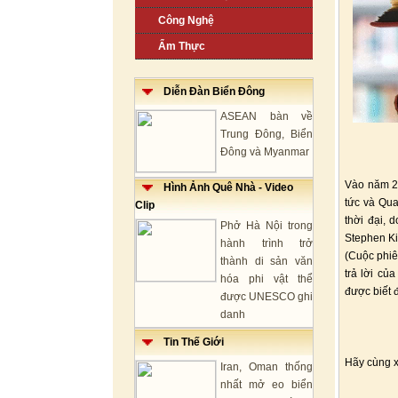
Công Nghệ
Ẩm Thực
Diễn Đàn Biển Đông
ASEAN bàn về
Trung Đông, Biển
Đông và Myanmar
Vào năm 20
Hình Ảnh Quê Nhà - Video
tức và Qua
Clip
thời đại, 
Phở Hà Nội trong
Stephen Ki
hành trình trở
(Cuộc phiêu
thành di sản văn
trả lời củ
hóa phi vật thể
được biết 
được UNESCO ghi
danh
Tin Thế Giới
Hãy cùng x
Iran, Oman thống
nhất mở eo biển