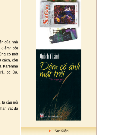
iển của nhà
 điểm” bởi
Cùng có một
a cách, còn
a Karenina
á, lọc lừa,
 là cầu nối
nhân vật đã
Sự Kiện