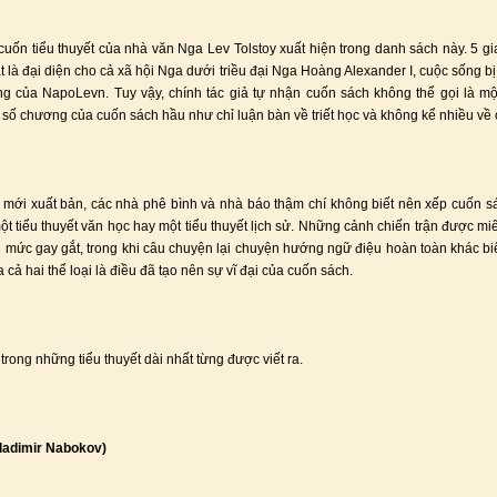
uốn tiểu thuyết của nhà văn Nga Lev Tolstoy xuất hiện trong danh sách này. 5 gi
t là đại diện cho cả xã hội Nga dưới triều đại Nga Hoàng Alexander I, cuộc sống bị
g của NapoLevn. Tuy vậy, chính tác giả tự nhận cuốn sách không thể gọi là mộ
t số chương của cuốn sách hầu như chỉ luận bàn về triết học và không kể nhiều về c
ì mới xuất bản, các nhà phê bình và nhà báo thậm chí không biết nên xếp cuốn s
một tiểu thuyết văn học hay một tiểu thuyết lịch sử. Những cảnh chiến trận được miê
n mức gay gắt, trong khi câu chuyện lại chuyện hướng ngữ điệu hoàn toàn khác biệ
 cả hai thể loại là điều đã tạo nên sự vĩ đại của cuốn sách.
trong những tiểu thuyết dài nhất từng được viết ra.
(Vladimir Nabokov)