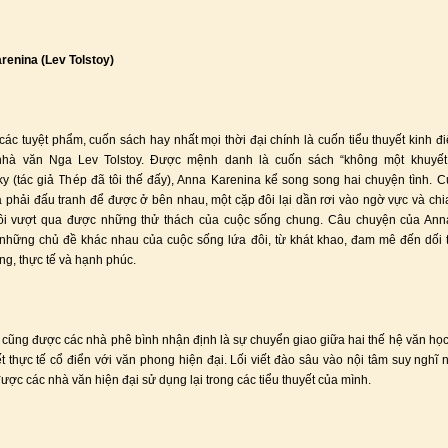
renina (Lev Tolstoy)
ác tuyệt phẩm, cuốn sách hay nhất mọi thời đại chính là cuốn tiểu thuyết kinh đ
, nhà văn Nga Lev Tolstoy. Được mệnh danh là cuốn sách “không một khuyết
y (tác giả Thép đã tôi thế đấy), Anna Karenina kể song song hai chuyện tình. 
à phải đấu tranh để được ở bên nhau, một cặp đôi lại dần rơi vào ngờ vực và chi
ôi vượt qua được những thử thách của cuộc sống chung. Câu chuyện của Ann
hững chủ đề khác nhau của cuộc sống lứa đôi, từ khát khao, đam mê đến dối tr
ng, thực tế và hạnh phúc.
cũng được các nhà phê bình nhận định là sự chuyển giao giữa hai thế hệ văn học,
iết thực tế cổ điển với văn phong hiện đại. Lối viết đào sâu vào nội tâm suy nghĩ 
được các nhà văn hiện đại sử dụng lại trong các tiểu thuyết của mình.