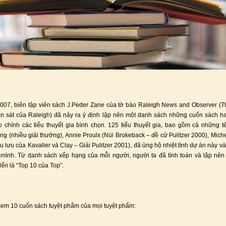
07, biên tập viên sách J.Peder Zane của tờ báo Raleigh News and Observer (T
n sát của Raleigh) đã nảy ra ý định lập nên một danh sách những cuốn sách h
do chính các tiểu thuyết gia bình chọn. 125 tiểu thuyết gia, bao gồm cả những t
ng (nhiều giải thưởng), Annie Proulx (Núi Brokeback – đề cử Pulitzer 2000), Mic
 lưu của Kavalier và Clay – Giải Pulitzer 2001), đã ủng hộ nhiệt tình dự án này và
a mình. Từ danh sách xếp hạng của mỗi người, người ta đã tính toán và lập nê
đến là “Top 10 của Top”.
em 10 cuốn sách tuyệt phẩm của mọi tuyệt phẩm: