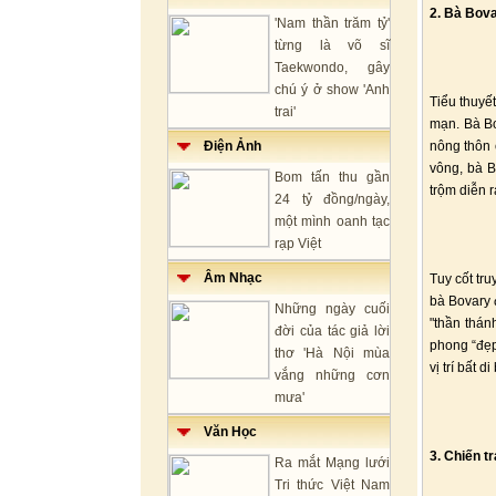
2. Bà Bova
'Nam thần trăm tỷ'
từng là võ sĩ
Taekwondo, gây
chú ý ở show 'Anh
Tiểu thuyế
trai'
mạn. Bà Bo
Điện Ảnh
nông thôn 
vông, bà B
Bom tấn thu gần
trộm diễn r
24 tỷ đồng/ngày,
một mình oanh tạc
rạp Việt
Âm Nhạc
Tuy cốt tr
bà Bovary 
Những ngày cuối
"thần thán
đời của tác giả lời
phong “đẹp
thơ 'Hà Nội mùa
vị trí bất 
vắng những cơn
mưa'
Văn Học
3. Chiến t
Ra mắt Mạng lưới
Tri thức Việt Nam