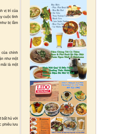
 vị trí của
y cuộc tình
 như bị lầm
o của chính
hận như một
 mãi là một
 bất hủ với
c phiêu lưu