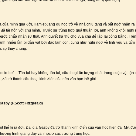
ử, giữa đạo đức làm người với sự nhắm mắt làm ngơ, sống an vị qua ngày.
a của mình qua đời, Hamlet đang du học trở về nhà chịu tang và bất ngờ nhận ra
đã tái hôn với chú mình. Trước sự trùng hợp quá thuận lợi, anh không khỏi nghi
bước chấp nhận sự thật. Anh quyết trả thù cho vua cha để lập lại công bằng. Trên
anh nhiều lần bị dằn vặt bởi đạo làm con, cũng như nghi ngờ về tình yêu và tấm
c sự thủy chung.
not to be” – Tồn tại hay không tồn tại, câu thoại ấn tượng nhất trong cuộc vật lộn 
 đã trở thành câu thoại kinh điển của nền văn học thế giới.
Gasby (F.Scott Fitzgerald)
t thế kỉ ra đời, Đại gia Gasby đã trở thành kinh điển của văn học hiện đại Mỹ, đ
 chương trình giảng dạy văn học ở các trường trung học.