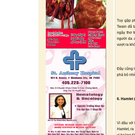
Tuy gặp p
Twain đã t
ngây thơ t
người da đ
vượt ra kh
Đây cũng l
phá bỏ nhi
6. Hamlet
Vì đâu vở 
Hamlet, ra