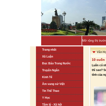
Quảng Ninh sẽ đ
Trang nhất
Văn H
Xã Luận
10 cuốn 
Đọc Báo Trong Nước
Luôn có n
thì sao? 
Truyện Ngắn
tính của n
Kinh Tế
Âm vang sử Việt
Tin Thể Thao
Y Học
Tâm lý - Xã hội