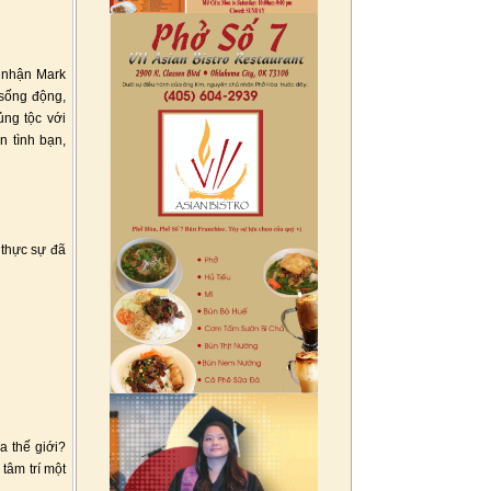
 nhận Mark
 sống động,
ủng tộc với
n tình bạn,
 thực sự đã
a thế giới?
tâm trí một