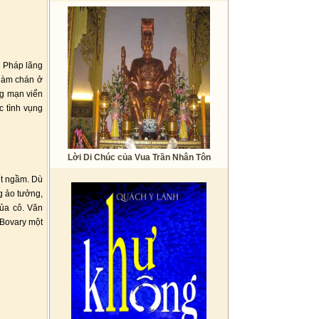
n Pháp lãng
nhàm chán ở
ng mạn viển
c tình vụng
Lời Di Chúc của Vua Trần Nhân Tôn
ết ngầm. Dù
g ảo tưởng,
của cô. Văn
 Bovary một