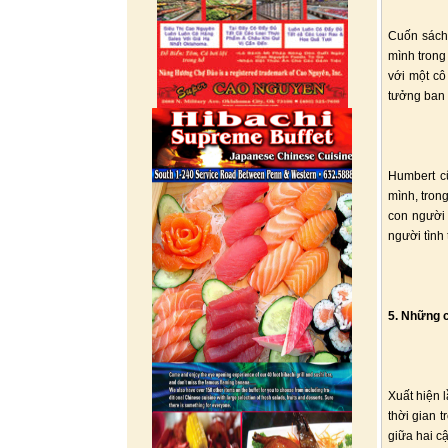
Cuốn sách 
mình trong
với một cô
tưởng ban 
Humbert cũ
mình, tron
con người 
người tình
5. Những c
Xuất hiện 
thời gian 
giữa hai c