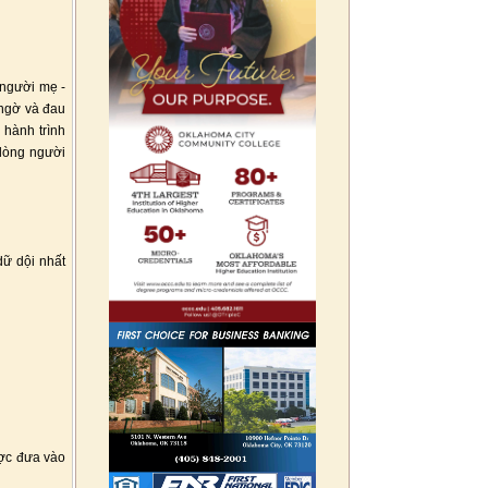
 người mẹ -
 ngờ và đau
 hành trình
 lòng người
dữ dội nhất
ược đưa vào