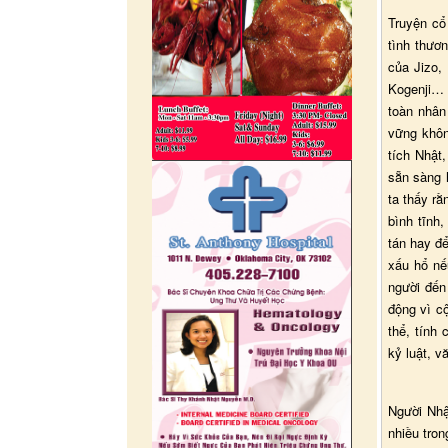
Truyện cổ
tình thươ
của Jizo,
Kogenji… 
toàn nhân
vững khôn
tích Nhật,
sẵn sàng 
ta thấy rằ
bình tĩnh,
tán hay đ
xấu hổ nế
người đến
động vì cộ
thể, tính
kỷ luật, v
Người Nhật
nhiều tron