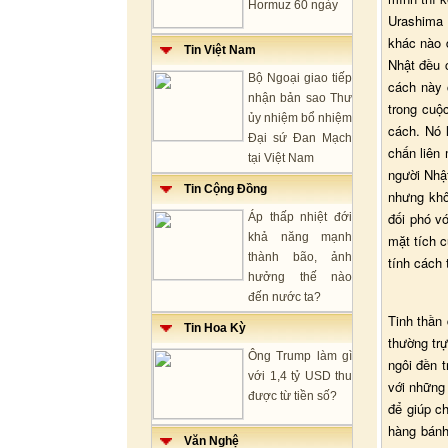
Hormuz 60 ngày
Urashima 
khác nào 
Tin Việt Nam
Nhật đều c
Bộ Ngoại giao tiếp
cách này 
nhận bản sao Thư
trong cuộc
ủy nhiệm bổ nhiệm
cách. Nó 
Đại sứ Đan Mạch
chấn liên 
tại Việt Nam
người Nhật
Tin Cộng Đồng
nhưng khô
đối phó v
Áp thấp nhiệt đới
khả năng mạnh
mặt tích c
thành bão, ảnh
tính cách 
hưởng thế nào
đến nước ta?
Tinh thần 
Tin Hoa Kỳ
thường tr
Ông Trump làm gì
ngôi đền 
với 1,4 tỷ USD thu
với những
được từ tiền số?
để giúp c
hàng bánh
Văn Nghệ