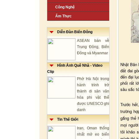
Công Nghệ
Ẩm Thực
Diễn Đàn Biển Đông
ASEAN bàn về
Trung Đông, Biển
Đông và Myanmar
Nhật Bản l
Hình Ảnh Quê Nhà - Video
đất đai g
Clip
đến đại lụ
Phở Hà Nội trong
phối rất 
hành trình trở
sâu sắc tớ
thành di sản văn
hóa phi vật thể
được UNESCO ghi
Trước hết,
danh
trường hợ
gắng thể 
Tin Thế Giới
mọi người
Iran, Oman thống
tôi khảo 
nhất mở eo biển
mình thì 