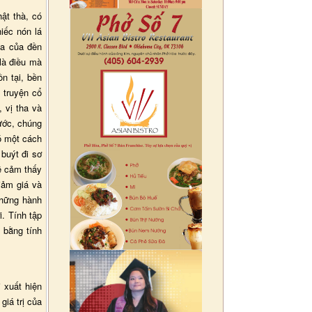
ật thà, có
iếc nón lá
ma của đền
là điều mà
n tại, bền
 truyện cổ
, vị tha và
ước, chúng
hó một cách
 buýt đi sơ
ẽ cảm thấy
iảm giá và
Những hành
i. Tính tập
 bằng tính
i xuất hiện
giá trị của