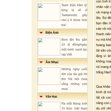
còn tình 
'Nam thần trăm tỷ'
nhân vật 
từng là võ sĩ
cả mạng s
Taekwondo, gây
lão, Sự đ
chú ý ở show 'Anh
bọn đàn ô
trai'
cáo về núi
Điện Ảnh
thanh niê
vụ mà khôn
Bom tấn thu gần
hoang bao
24 tỷ đồng/ngày,
một mình oanh tạc
tài sản củ
rạp Việt
lặng vì â
không man
Âm Nhạc
nó mang đ
Những ngày cuối
trắng Hach
đời của tác giả lời
thơ 'Hà Nội mùa
vắng những cơn
Qua khảo s
mưa'
bình dị m
Văn Học
tất cả co
nâng con g
Ra mắt Mạng lưới
dù chỉ nh
Tri thức Việt Nam