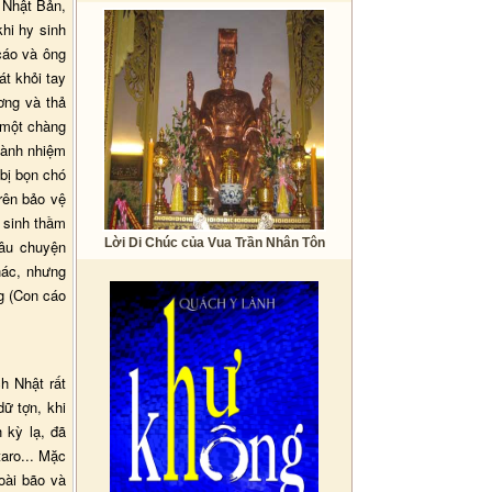
 Nhật Bản,
hi hy sinh
cáo và ông
t khỏi tay
ơng và thả
ì một chàng
hành nhiệm
 bị bọn chó
rên bảo vệ
y sinh thầm
Lời Di Chúc của Vua Trần Nhân Tôn
câu chuyện
hác, nhưng
g (Con cáo
ch Nhật rất
ữ tợn, khi
 kỳ lạ, đã
taro... Mặc
oài bão và