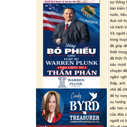
sự thông 
bán kiếm l
nước, tiêu
Anh trở th
và tránh 
Và người 
trong tru
đã giúp đ
thiết tron
đã thức tỉ
sáu mươi 
chuyện đề 
ngẫm nghĩ
thấp, anh 
nhỏ để ch
để hy vọng
xu hướng 
sắc hơn n
của đứa c
người có t
đâu đi ch