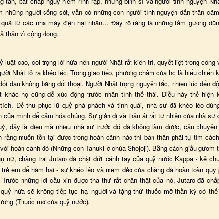
g tàn, bất chấp nguy hiểm rình rập, những binh sĩ và người tình nguyện Nh
ếm những người sống sót, vẫn có những con người tình nguyện dấn thân cảm 
 quả từ các nhà máy điện hạt nhân… Đây rõ ràng là những tấm gương dũ
xả thân vì cộng đồng.
ỷ luật cao, coi trọng lời hứa nên người Nhật rất kiên trì, quyết liệt trong công 
ười Nhật tỏ ra khéo léo. Trong giao tiếp, phương châm của họ là hiếu chiến
đối đầu không bằng đối thoại. Người Nhật trọng nguyên tắc, nhiều lúc đến đ
 khác họ cũng dễ xúc động trước nhân tình thế thái. Điều này thể hiện 
 tích. Để thu phục lũ quỷ phá phách và tinh quái, nhà sư đã khéo léo dùn
 của mình để cảm hóa chúng. Sự giản dị và thân ái rất tự nhiên của nhà sư 
uỷ, đây là điều mà nhiều nhà sư trước đó đã không làm được, câu chuyệ
h rằng muốn tồn tại được trong hoàn cảnh nào thì bản thân phải tự tìm cách
i với hoàn cảnh đó (Những con Tanuki ở chùa Shojoji). Bằng cách giấu gươm t
hụ nữ, chàng trai Jutaro đã chặt đứt cánh tay của quỷ nước Kappa - kẻ chu
 trẻ em để hãm hại - sự khéo léo và mềm dẻo của chàng đã hoàn toàn quy
 Trước những lời cầu xin được tha thứ rất chân thật của nó, Jutaro đã chấ
 quỷ hứa sẽ không tiếp tục hại người và tặng thứ thuốc mỡ thần kỳ có thể
hương (Thuốc mỡ của quỷ nước).