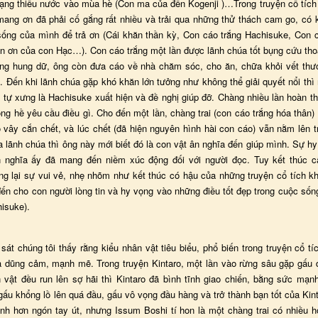
trạng thiếu nước vào mùa hè (Con ma của đền Kogenji )…Trong truyện cổ tích
mang ơn đã phải cố gắng rất nhiều và trải qua những thử thách cam go, có k
ống của mình để trả ơn (Cái khăn thần kỳ, Con cáo trắng Hachisuke, Con 
ền ơn của con Hạc…). Con cáo trắng một lần được lãnh chúa tốt bụng cứu thoá
ng hung dữ, ông còn đưa cáo về nhà chăm sóc, cho ăn, chữa khỏi vết thư
. Đến khi lãnh chúa gặp khó khăn lớn tưởng như không thể giải quyết nổi th
n tự xưng là Hachisuke xuất hiện và đề nghị giúp đỡ. Chàng nhiều lần hoàn t
g hề yêu cầu điều gì. Cho đến một lần, chàng trai (con cáo trắng hóa thân)
 vây cắn chết, và lúc chết (đã hiện nguyên hình hài con cáo) vẫn nằm lên t
a lãnh chúa thì ông này mới biết đó là con vật ân nghĩa đến giúp mình. Sự h
n nghĩa ấy đã mang đến niềm xúc động đối với người đọc. Tuy kết thúc 
g lại sự vui vẻ, nhẹ nhõm như kết thúc có hậu của những truyện cổ tích k
ến cho con người lòng tin và hy vọng vào những điều tốt đẹp trong cuộc sốn
isuke).
át chúng tôi thấy rằng kiểu nhân vật tiêu biểu, phổ biến trong truyện cổ tí
à dũng cảm, mạnh mẽ. Trong truyện Kintaro, một lần vào rừng sâu gặp gấu d
n vật đều run lên sợ hãi thì Kintaro đã bình tĩnh giao chiến, bằng sức mạnh
ấu khổng lồ lên quá đầu, gấu vô vọng đầu hàng và trở thành bạn tốt của Kin
ỉnh hơn ngón tay út, nhưng Issum Boshi tí hon là một chàng trai có nhiều h