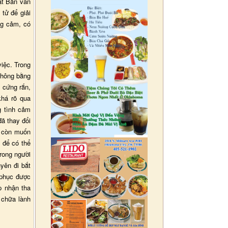
ật Bản vẫn
tử để giải
ng cảm, có
việc. Trong
 không bằng
ộ cứng rắn,
khá rõ qua
g tình cảm
đã thay đổi
n còn muốn
 để có thể
rong người
yên đi bắt
 phục được
p nhận tha
 chữa lành