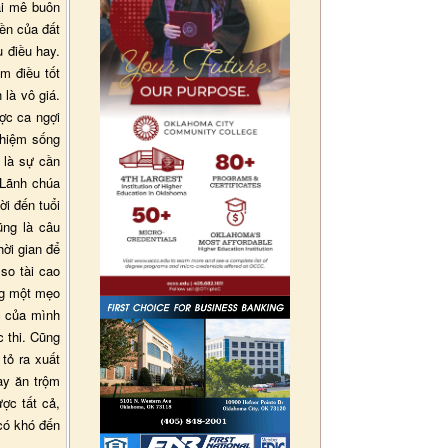
ải mê buôn
iền của đất
u điều hay.
àm điều tốt
là vô giá.
ợc ca ngợi
ghiệm sống
 là sự cần
. Lãnh chúa
ời đến tuổi
ũng là câu
hời gian để
so tài cao
ùng một mẹo
c của mình
c thi. Cũng
tỏ ra xuất
ay ăn trộm
ợc tất cả,
 có khó đến