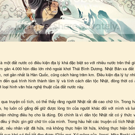
à một đất nước có điều kiện địa lý khá đặc biệt so với nhiều nước trên thế gi
ồm gần 4.000 hòn đảo lớn nhỏ ngoài khơi Thái Bình Dương. Nhật Bản xa đất l
c, nơi gần nhất là Hàn Quốc, cũng cách hàng trăm km. Điều kiện địa lý tự nh
lớn đến quá trình hình thành tâm lý và tính cách dân tộc Nhật, đồng thời có
i loại hình văn hóa nghệ thuật của đất nước này.
 qua truyện cổ tích, có thể thấy rằng người Nhật rất đề cao chữ tín. Trong 
p, họ luôn cố gắng để giữ được lòng tin của người khác đối với mình và lu
hiện những điều họ cho là đúng. Đó chính là vì dân tộc Nhật rất có ý thức v
 đều ý thức gìn giữ chữ tín của mình. Trong hầu hết các truyện cổ tích Nhậ
sát, nếu nhân vật đã hứa, mà không thực hiện lời hứa, không thực hiện bổ
kết cục khó có thể tốt đẹp được (Giấc mơ, Xứ mộng của Jinnai, Hiko Boski và