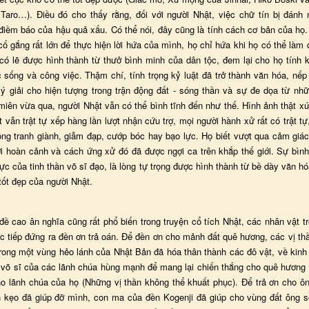
Taro…). Điều đó cho thấy rằng, đối với người Nhật, việc chữ tín bị đánh
điềm báo của hậu quả xấu. Có thể nói, đây cũng là tính cách cơ bản của họ.
ố gắng rất lớn để thực hiện lời hứa của mình, họ chỉ hứa khi họ có thể làm
có lẽ được hình thành từ thưở bình minh của dân tộc, đem lại cho họ tính k
 sống và công việc. Thậm chí, tính trọng kỷ luật đã trở thành văn hóa, nếp
lý giải cho hiện tượng trong trận động đất - sóng thần và sự đe dọa từ nh
miên vừa qua, người Nhật vẫn có thể bình tĩnh đến như thế. Hình ảnh thật x
 vẫn trật tự xếp hàng lần lượt nhận cứu trợ, mọi người hành xử rất có trật tự
ng tranh giành, giẫm đạp, cướp bóc hay bạo lực. Họ biết vượt qua cảm giác
ới hoàn cảnh và cách ứng xử đó đã được ngợi ca trên khắp thế giới. Sự bình 
ực của tinh thần võ sĩ đạo, là lòng tự trọng được hình thành từ bề dày văn h
tốt đẹp của người Nhật.
đề cao ân nghĩa cũng rất phổ biến trong truyện cổ tích Nhật, các nhân vật t
ực tiếp đứng ra đền ơn trả oán. Để đền ơn cho mảnh đất quê hương, các vị th
trong một vùng hẻo lánh của Nhật Bản đã hóa thân thành các đô vật, về kinh
 võ sĩ của các lãnh chúa hùng mạnh để mang lại chiến thắng cho quê hương 
ho lãnh chúa của họ (Những vị thần không thể khuất phục). Để trả ơn cho ô
 kẹo đã giúp đỡ mình, con ma của đền Kogenji đã giúp cho vùng đất ông 