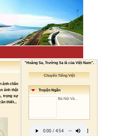
"Hoàng Sa, Trường Sa là của Việt Nam".
Chuyển Tiếng Việt
ản ánh chân
ản ánh thật
Truyện Ngắn
a, trọng sự
Bà Nội Và...
n thiết...