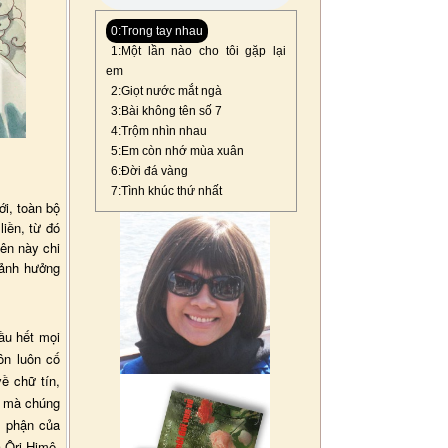
0:Trong tay nhau
1:Một lần nào cho tôi gặp lại
em
2:Giọt nước mắt ngà
3:Bài không tên số 7
4:Trộm nhìn nhau
5:Em còn nhớ mùa xuân
6:Đời đá vàng
7:Tình khúc thứ nhất
ới, toàn bộ
iền, từ đó
iên này chi
 ảnh hưởng
hầu hết mọi
ôn luôn cố
ề chữ tín,
t mà chúng
n phận của
 Ôri Himê,