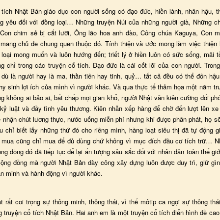
 tích Nhật Bản giáo dục con người sống có đạo đức, hiền lành, nhân hậu, th
ng yêu đối với đồng loại… Những truyện Núi của những người già, Những ch
 Con chim sẻ bị cắt lưỡi, Ông lão hoa anh đào, Công chúa Kaguya, Con 
mang chủ đề chung quen thuộc đó. Tính thiện và ước mong làm việc thiện 
 loại mong muốn và luôn hướng đến; triết lý ở hiền luôn có sức sống, mãi tồ
g chỉ trong các truyện cổ tích. Đạo đức là cái cốt lõi của con người. Trong
 dù là người hay là ma, thần tiên hay tinh, quỷ… tất cả đều có thể đôn hậu
hy sinh lợi ích của mình vì người khác. Và qua thực tế thảm họa một năm tr
ng không ai bảo ai, bất chấp mọi gian khổ, người Nhật vẫn kiên cường đối p
 kỷ luật và đầy tình yêu thương. Kiên nhẫn xếp hàng để chờ đến lượt lên xe
ể nhận chút lương thực, nước uống miễn phí nhưng khi được phân phát, họ s
u chỉ biết lấy những thứ đó cho riêng mình, hàng loạt siêu thị đã tự động g
 mua cũng chỉ mua để đủ dùng chứ không vì mục đích đầu cơ tích trữ… 
ng đồng đó đã tiếp tục để lại ấn tượng sâu sắc đối với nhân dân toàn thế giớ
 cộng đồng mà người Nhật Bản dày công xây dựng luôn được duy trì, giữ gìn
ăn minh và hành động vì người khác.
 rất coi trọng sự thông minh, thông thái, vì thế môtip ca ngợi sự thông thá
g truyện cổ tích Nhật Bản. Hai anh em là một truyện cổ tích điển hình đề cao 