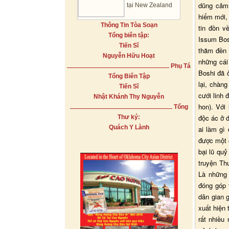
dũng cảm,
tại New Zealand
hiểm mới, 
Thông Tin Tòa Soạn
tin đồn v
Tổng biên tập:
Issum Bos
Tiến Sĩ
thăm đền 
Nguyễn Hữu Hoạt
những cái
Phụ Tá
Boshi đã 
Tổng Biên Tập
lại, chàn
Tiến Sĩ
cưới linh 
Nhật Khánh Thy Nguyễn
hon). Với
Tổng
độc ác ở 
Thư ký:
Quách Y Lành
ai làm gì
được một 
bại lũ qu
truyện Th
Là những 
đóng góp 
dân gian 
xuất hiện 
rất nhiều