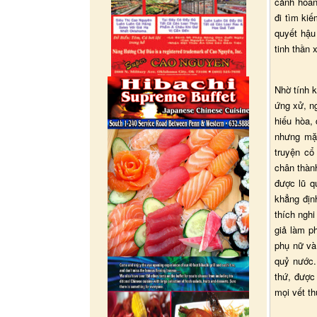
cảnh hoan
đi tìm ki
quyết hậu
tinh thần 
Nhờ tính k
ứng xử, ng
hiếu hòa, 
nhưng mặt
truyện cổ
chân thành
được lũ q
khẳng địn
thích ngh
giả làm p
phụ nữ và
quỷ nước.
thứ, được
mọi vết t