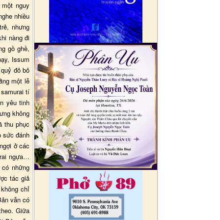
a một nguy
 nghe nhiều
trẻ, nhưng
hi nàng đi
ng gồ ghề,
hạy, Issum
 quỷ đỏ bỏ
ằng một lễ
 samurai tí
n yêu tinh
hưng không
ã thu phục
p sức đánh
ngợi ở các
trai ngựa…
à có những
ợc tác giả
 không chỉ
 Bản vẫn có
theo. Giữa