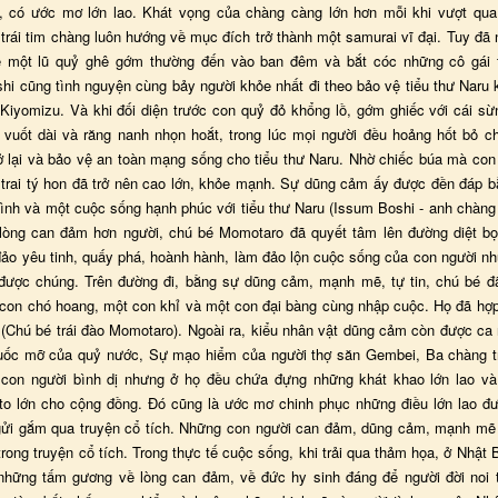
 có ước mơ lớn lao. Khát vọng của chàng càng lớn hơn mỗi khi vượt qu
trái tim chàng luôn hướng về mục đích trở thành một samurai vĩ đại. Tuy đã
ề một lũ quỷ ghê gớm thường đến vào ban đêm và bắt cóc những cô gái 
hi cũng tình nguyện cùng bảy người khỏe nhất đi theo bảo vệ tiểu thư Naru k
Kiyomizu. Và khi đối diện trước con quỷ đỏ khổng lồ, gớm ghiếc với cái sừ
 vuốt dài và răng nanh nhọn hoắt, trong lúc mọi người đều hoảng hốt bỏ c
ở lại và bảo vệ an toàn mạng sống cho tiểu thư Naru. Nhờ chiếc búa mà con
g trai tý hon đã trở nên cao lớn, khỏe mạnh. Sự dũng cảm ấy được đền đáp b
đình và một cuộc sống hạnh phúc với tiểu thư Naru (Issum Boshi - anh chàng
 lòng can đảm hơn người, chú bé Momotaro đã quyết tâm lên đường diệt bọ
đảo yêu tinh, quấy phá, hoành hành, làm đảo lộn cuộc sống của con người n
 được chúng. Trên đường đi, bằng sự dũng cảm, mạnh mẽ, tự tin, chú bé đ
con chó hoang, một con khỉ và một con đại bàng cùng nhập cuộc. Họ đã hợ
ỷ (Chú bé trái đào Momotaro). Ngoài ra, kiểu nhân vật dũng cảm còn được ca 
uốc mỡ của quỷ nước, Sự mạo hiểm của người thợ săn Gembei, Ba chàng 
con người bình dị nhưng ở họ đều chứa đựng những khát khao lớn lao v
to lớn cho cộng đồng. Đó cũng là ước mơ chinh phục những điều lớn lao đư
gửi gắm qua truyện cổ tích. Những con người can đảm, dũng cảm, mạnh mẽ
trong truyện cổ tích. Trong thực tế cuộc sống, khi trải qua thảm họa, ở Nhật
 những tấm gương về lòng can đảm, về đức hy sinh đáng để người đời noi 