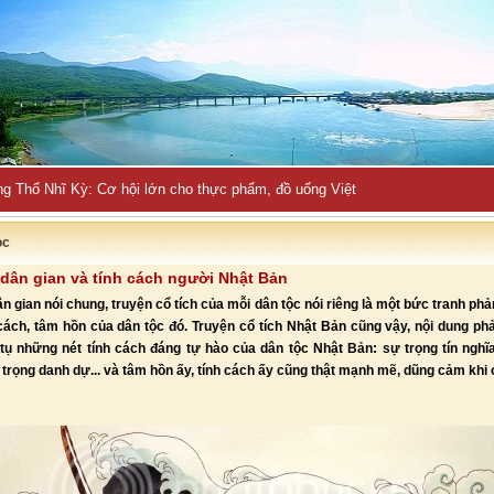
ng Thổ Nhĩ Kỳ: Cơ hội lớn cho thực phẩm, đồ uống Việt
ọc
dân gian và tính cách người Nhật Bản
n gian nói chung, truyện cổ tích của mỗi dân tộc nói riêng là một bức tranh ph
cách, tâm hồn của dân tộc đó. Truyện cổ tích Nhật Bản cũng vậy, nội dung ph
tụ những nét tính cách đáng tự hào của dân tộc Nhật Bản: sự trọng tín nghĩ
, trọng danh dự... và tâm hồn ấy, tính cách ấy cũng thật mạnh mẽ, dũng cảm khi cầ