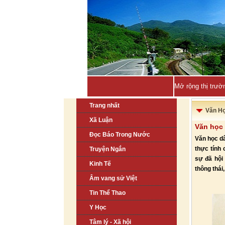
Mở rộng thị trườ
Trang nhất
Văn H
Xã Luận
Văn học 
Đọc Báo Trong Nước
Văn học dâ
thực tính 
Truyện Ngắn
sự đã hội 
Kinh Tế
thông thái
Âm vang sử Việt
Tin Thể Thao
Y Học
Tâm lý - Xã hội