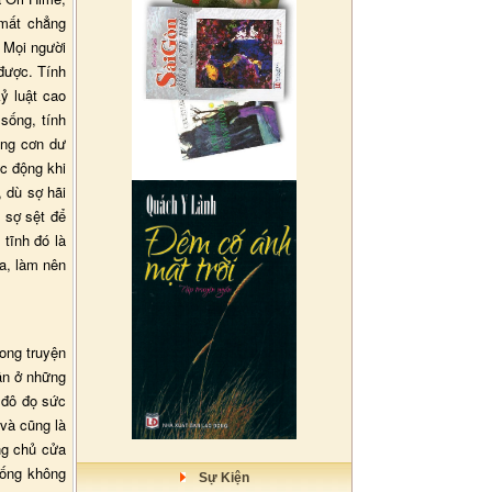
 mất chẳng
 Mọi người
 được. Tính
ỷ luật cao
 sống, tính
ững cơn dư
úc động khi
, dù sợ hãi
 sợ sệt để
tĩnh đó là
óa, làm nên
rong truyện
ần ở những
 đô đọ sức
và cũng là
ng chủ cửa
sống không
Sự Kiện