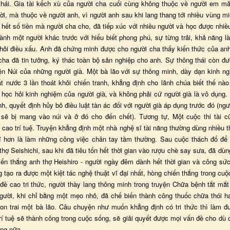
thái. Gia tài kếch xù của người cha cuối cùng không thuộc về người em m
ời, mà thuộc về người anh, vì người anh sau khi lang thang tới nhiều vùng m
 hết số tiền mà người cha cho, đã tiếp xúc với nhiều người và học được nhiề
ành một người khác trước với hiểu biết phong phú, sự từng trải, khả năng l
khỏi điều xấu. Anh đã chứng minh được cho người cha thấy kiến thức của anh 
cha đã tin tưởng, ký thác toàn bộ sản nghiệp cho anh. Sự thông thái còn đư
yện Núi của những người già. Một bà lão với sự thông minh, dày dạn kinh n
ất nước 3 lần thoát khỏi chiến tranh, khẳng định cho lãnh chúa biết thế nào
g học hỏi kinh nghiệm của người già, và không phải cứ người già là vô dụng
nh, quyết định hủy bỏ điều luật tàn ác đối với người già áp dụng trước đó (ngư
sẽ bị mang vào núi và ở đó cho đến chết). Tương tự, Một cuộc thi tài c
cao trí tuệ. Truyện khẳng định một nhà nghệ sĩ tài năng thường dùng nhiều t
 hơn là làm những công việc chân tay tầm thường. Sau cuộc thách đố để 
thợ Seishichi, sau khi đã tiêu tốn hết thời gian vào rượu chè say sưa, đã d
iến thắng anh thợ Heishiro - người ngày đêm dành hết thời gian và công sứ
 tạo ra được một kiệt tác nghệ thuật vĩ đại nhất, hòng chiến thắng trong cuộ
đề cao tri thức, người thày lang thông minh trong truyện Chữa bệnh tắt mắt 
gười, khi chỉ bằng một mẹo nhỏ, đã chế biến thành công thuốc chữa thói h
on trai một bà lão. Câu chuyện như muốn khẳng định có tri thức thì làm đư
rí tuệ sẽ thành công trong cuộc sống, sẽ giải quyết được mọi vấn đề cho dù
ăng nữa.