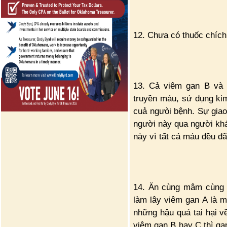
12. Chưa có thuốc chíc
13. Cả viêm gan B và
truyền máu, sử dụng kim
cuả ngưòi bệnh. Sự giao
người này qua người khá
này vì tất cả máu đều đ
14. Ăn cùng mâm cùng d
làm lây viêm gan A là 
những hậu quả tai hại về
viêm gan B hay C thì gan