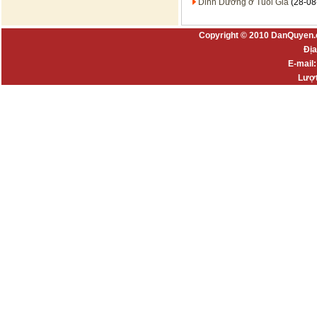
Dinh Dưỡng ở Tuổi Già
(28-08
Copyright © 2010 DanQuyen.
Địa
E-mail
Lượt