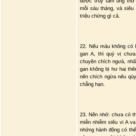
được truy tầm ung thư 
mỗi sáu tháng, và siêu
triệu chứng gì cả.
22. Nếu máu không có l
gan A, thì quý vị chư
chuyện chích ngưà, nhất
gan không bị hư haị th
nên chích ngừa nếu qúy
chẳng hạn.
23. Nên nhớ: chưa có t
miễn nhiễm siêu vi A va 
những hành động có thể