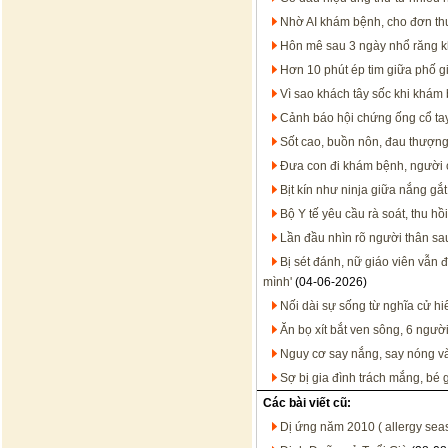
Nhờ AI khám bệnh, cho đơn thu
Hôn mê sau 3 ngày nhổ răng 
Hơn 10 phút ép tim giữa phố g
Vì sao khách tây sốc khi khám
Cảnh báo hội chứng ống cổ ta
Sốt cao, buồn nôn, đau thượng 
Đưa con đi khám bệnh, người 
Bịt kín như ninja giữa nắng gắ
Bộ Y tế yêu cầu rà soát, thu h
Lần đầu nhìn rõ người thân sa
Bị sét đánh, nữ giáo viên vẫn đ
mình'
(04-06-2026)
Nối dài sự sống từ nghĩa cử hi
Ăn bọ xít bắt ven sông, 6 ngư
Nguy cơ say nắng, say nóng và 
Sợ bị gia đình trách mắng, bé g
Các bài viết cũ:
Dị ứng năm 2010 ( allergy sea