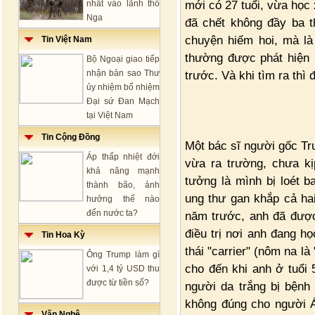
mới có 27 tuổi, vừa học
nhất vào lãnh thổ
Nga
đã chết không đầy ba t
chuyện hiếm hoi, mà là
Tin Việt Nam
thường được phát hiện m
Bộ Ngoại giao tiếp
nhận bản sao Thư
trước. Và khi tìm ra thì 
ủy nhiệm bổ nhiệm
Đại sứ Đan Mạch
tại Việt Nam
Tin Cộng Đồng
Một bác sĩ người gốc Tr
Áp thấp nhiệt đới
vừa ra trường, chưa kị
khả năng mạnh
tưởng là mình bị loét b
thành bão, ảnh
ung thư gan khắp cả ha
hưởng thế nào
đến nước ta?
năm trước, anh đã được
điều trị nơi anh đang h
Tin Hoa Kỳ
thái "carrier" (nôm na l
Ông Trump làm gì
cho đến khi anh ở tuổi
với 1,4 tỷ USD thu
được từ tiền số?
người da trắng bị bệnh
không đúng cho người Á
Văn Nghệ