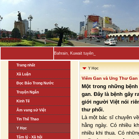
Bahrain, Kuwait tuyên bố đẩy lùi hàng loạt cuộ-
Trang nhất
Y Học
Xã Luận
Viêm Gan và Ung Thư Gan
Đọc Báo Trong Nước
Một trong những bệnh 
Truyện Ngắn
gan. Đây là bệnh gây r
giới người Việt nói ri
Kinh Tế
thư phổi.
Âm vang sử Việt
Là một bác sĩ chuyên về 
Tin Thể Thao
hằng ngày. Có nhiều khi
Y Học
nhiều khi thua. Có nhữn
Tâm lý - Xã hội