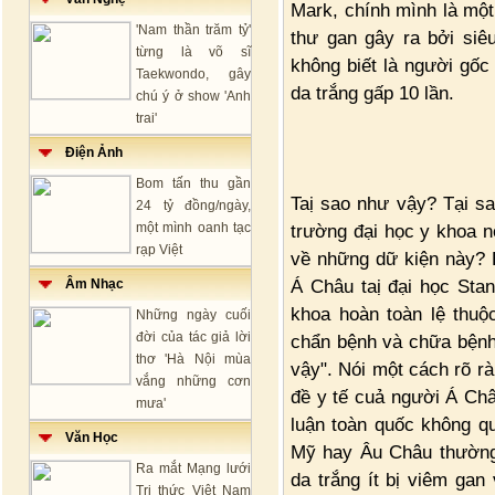
Mark, chính mình là một 
'Nam thần trăm tỷ'
thư gan gây ra bởi siê
từng là võ sĩ
không biết là người gốc
Taekwondo, gây
da trắng gấp 10 lần.
chú ý ở show 'Anh
trai'
Điện Ảnh
Bom tấn thu gần
Taị sao như vậy? Tại sa
24 tỷ đồng/ngày,
một mình oanh tạc
trường đại học y khoa nổ
rạp Việt
về những dữ kiện này?
Á Châu taị đại học Stanf
Âm Nhạc
khoa hoàn toàn lệ thuộ
Những ngày cuối
đời của tác giả lời
chẩn bệnh và chữa bệnh,
thơ 'Hà Nội mùa
vậy". Nói một cách rõ r
vắng những cơn
đề y tế cuả người Á Châ
mưa'
luận toàn quốc không q
Văn Học
Mỹ hay Âu Châu thường 
Ra mắt Mạng lưới
da trắng ít bị viêm gan
Tri thức Việt Nam