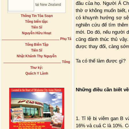
đầu của họ. Người Á Ch
tại New Zealand
thờ ơ không muốn biết,
Thông Tin Tòa Soạn
có khuynh hướng sợ sệt
Tổng biên tập:
nghiên cứu để tìm thêm 
Tiến Sĩ
mới. Do đó, nếu người d
Nguyễn Hữu Hoạt
cũng đành thúc thủ vậy.
Phụ Tá
Tổng Biên Tập
được thay đổi, càng sớm
Tiến Sĩ
Nhật Khánh Thy Nguyễn
Ta có thể làm được gì?
Tổng
Thư ký:
Quách Y Lành
Những điều cần biết về
1. Tỉ lệ bị viêm gan B v
16% và cuả C là 10%. Có