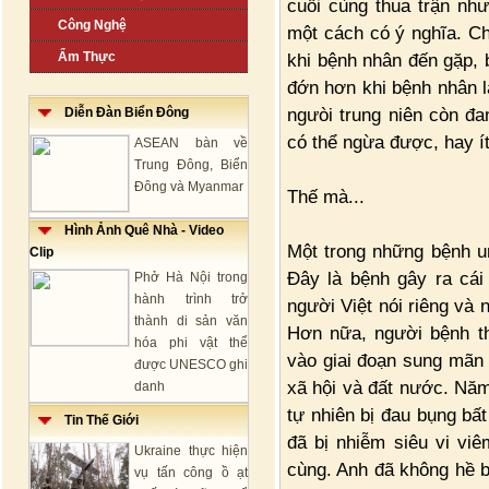
cuối cùng thua trận nh
Công Nghệ
một cách có ý nghĩa. Ch
Ẩm Thực
khi bệnh nhân đến gặp, 
đớn hơn khi bệnh nhân l
ngưòi trung niên còn đa
Diễn Đàn Biển Đông
có thể ngừa được, hay í
ASEAN bàn về
Trung Đông, Biển
Đông và Myanmar
Thế mà...
Hình Ảnh Quê Nhà - Video
Một trong những bệnh un
Clip
Đây là bệnh gây ra cái
Phở Hà Nội trong
hành trình trở
người Việt nói riêng và
thành di sản văn
Hơn nữa, người bệnh th
hóa phi vật thể
vào giai đoạn sung mãn 
được UNESCO ghi
xã hội và đất nước. Năm
danh
tự nhiên bị đau bụng bất
Tin Thế Giới
đã bị nhiễm siêu vi vi
Ukraine thực hiện
cùng. Anh đã không hề bi
vụ tấn công ồ ạt