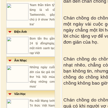
dẫn đến chán chồng l
'Nam thần trăm tỷ'
từng là võ sĩ
Taekwondo, gây
Chán chồng do chồng
chú ý ở show 'Anh
một ngày vài cuộc g
trai'
ngày chẳng một lời h
Điện Ảnh
lời chúc tặng vợ để v
Bom tấn thu gần
đơn giản của họ.
24 tỷ đồng/ngày,
một mình oanh tạc
rạp Việt
Chán chồng do chồn
Âm Nhạc
nhạt nhẽo, chẳng cò
Những ngày cuối
bạn không tin, nhưng
đời của tác giả lời
chồng do chồng khôn
thơ 'Hà Nội mùa
vắng những cơn
chồng không bao giờ đ
mưa'
Văn Học
Chán chồng do chồn
Ra mắt Mạng lưới
quá có khi người vợ
Tri thức Việt Nam