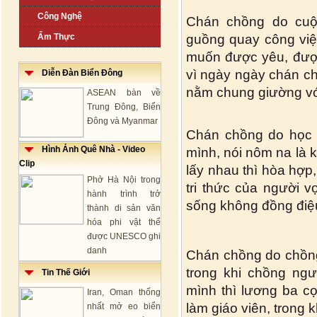
Công Nghệ
Chán chồng do cuộ
Ẩm Thực
guồng quay công việ
muốn được yêu, đượ
vì ngày ngày chán c
Diễn Đàn Biển Đông
nằm chung giường vớ
ASEAN bàn về
Trung Đông, Biển
Đông và Myanmar
Chán chồng do học v
Hình Ảnh Quê Nhà - Video
mình, nói nôm na là 
Clip
lấy nhau thì hòa hợp
Phở Hà Nội trong
tri thức của người 
hành trình trở
sống không đồng điệ
thành di sản văn
hóa phi vật thể
được UNESCO ghi
danh
Chán chồng do chồng 
trong khi chồng ngư
Tin Thế Giới
mình thì lương ba cọ
Iran, Oman thống
làm giáo viên, trong 
nhất mở eo biển