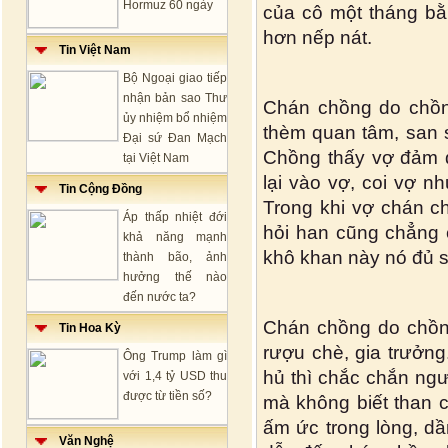
Hormuz 60 ngày
của cô một tháng b
hơn nếp nát.
Tin Việt Nam
Bộ Ngoại giao tiếp
nhận bản sao Thư
Chán chồng do chồn
ủy nhiệm bổ nhiệm
thèm quan tâm, san s
Đại sứ Đan Mạch
Chồng thấy vợ đảm 
tại Việt Nam
lại vào vợ, coi vợ n
Tin Cộng Đồng
Trong khi vợ chán ch
Áp thấp nhiệt đới
hỏi han cũng chẳng 
khả năng mạnh
khô khan này nó đủ sứ
thành bão, ảnh
hưởng thế nào
đến nước ta?
Chán chồng do chồng
Tin Hoa Kỳ
rượu chè, gia trưởng
Ông Trump làm gì
hủ thì chắc chắn ng
với 1,4 tỷ USD thu
được từ tiền số?
mà không biết than c
ấm ức trong lòng, dầ
Văn Nghệ