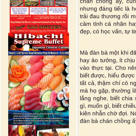
chán chồng ấy, cũn
nhưng đáng tiếc là h
trải đau thương rồi 
cảm tính cá nhân ha
đẹp, có học vấn, tự t
Mà đàn bà một khi đã
hay ảo tưởng, ít chịu
vào thực tại. Cho n
biết được, hiểu được
tất cả, thậm chí có 
mà họ gặp, thường là
lắng nghe, biết chia 
gì, muốn gì, biết chiề
kiên nhẫn chờ đợi. Nó
đàn bà chán chồng 