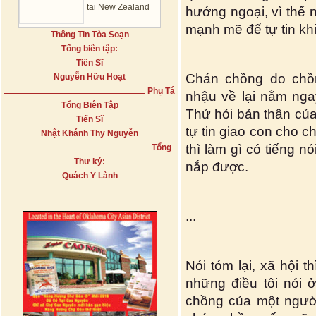
tại New Zealand
hướng ngoại, vì thế 
mạnh mẽ để tự tin kh
Thông Tin Tòa Soạn
Tổng biên tập:
Tiến Sĩ
Chán chồng do chồng
Nguyễn Hữu Hoạt
Phụ Tá
nhậu về lại nằm nga
Tổng Biên Tập
Thử hỏi bản thân của
Tiến Sĩ
tự tin giao con cho c
Nhật Khánh Thy Nguyễn
thì làm gì có tiếng 
Tổng
Thư ký:
nắp được.
Quách Y Lành
...
Nói tóm lại, xã hội t
những điều tôi nói ở
chồng của một người