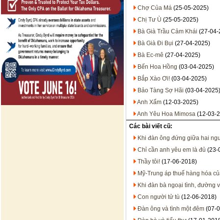
Chợ Của Má
(25-05-2025)
Chị Tư Ù
(25-05-2025)
Bà Già Trầu Cảm Khái
(27-04-
Bà Già Đi Bụi
(27-04-2025)
Bà Ec-mê
(27-04-2025)
Bến Hoa Hồng
(03-04-2025)
Bắp Xào Ơi!
(03-04-2025)
Bảo Tàng Sợ Hãi
(03-04-2025
Anh Xẩm
(12-03-2025)
Anh Yêu Hoa Mimosa
(12-03-2
Các bài viết cũ:
Khi đàn ông đứng giữa hai ng
Chỉ cần anh yêu em là đủ
(23-
Thầy tôi!
(17-06-2018)
Mỹ-Trung áp thuế hàng hóa c
Khi đàn bà ngoại tình, đường v
Con người tử tù
(12-06-2018)
Đàn ông và tình một đêm
(07-0