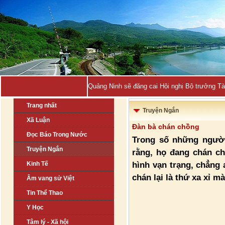
Quảng Ninh sẽ đăng cai Hội nghị Bộ trưởng T
Trang nhất
Truyện Ngắn
Xã Luận
Đàn bà chán chồng
Đọc Báo Trong Nước
Trong số những người
Truyện Ngắn
rằng, họ đang chán c
hình vạn trạng, chẳng 
Kinh Tế
chán lại là thứ xa xỉ 
Âm vang sử Việt
Tin Thể Thao
Y Học
Tâm lý - Xã hội