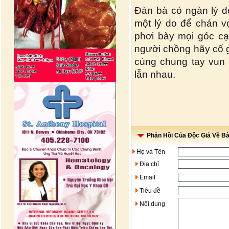
Đàn bà có ngàn lý d
một lý do để chán vợ
phơi bày mọi góc c
người chồng hãy cố g
cùng chung tay vun
lẫn nhau.
Phản Hồi Của Độc Giả Về Bài
Họ và Tên
Địa chỉ
Email
Tiêu đề
Nội dung