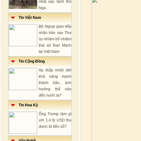
nhất vào lãnh thổ
Nga
Tin Việt Nam
Bộ Ngoại giao tiếp
nhận bản sao Thư
ủy nhiệm bổ nhiệm
Đại sứ Đan Mạch
tại Việt Nam
Tin Cộng Đồng
Áp thấp nhiệt đới
khả năng mạnh
thành bão, ảnh
hưởng thế nào
đến nước ta?
Tin Hoa Kỳ
Ông Trump làm gì
với 1,4 tỷ USD thu
được từ tiền số?
Văn Nghệ