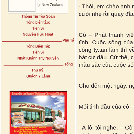
tại New Zealand
- Thôi, em chào anh 
cười nhẹ rồi quay đầu
Thông Tin Tòa Soạn
Tổng biên tập:
Tiến Sĩ
Cô – Phát thanh viê
Nguyễn Hữu Hoạt
Phụ Tá
tĩnh. Cuộc sống của
Tổng Biên Tập
công ty,tan làm thì 
Tiến Sĩ
bất cứ đâu. Cứ thế, 
Nhật Khánh Thy Nguyễn
màu sắc của cuộc số
Tổng
Thư ký:
Quách Y Lành
Cho đến một ngày, ng
Mối tình đầu của cô –
- A lô, tôi nghe. – C