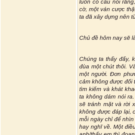
luôn có câu nói rằn
cờ, một ván cược thậ
ta đã xây dựng nên từ
Chủ đề hôm nay sẽ là 
Chúng ta thấy đấy, k
đùa một chút thôi. 
một người. Đơn phư
cảm không được đối 
tìm kiếm và khát kha
ta không dám nói ra.
sẽ tránh mặt và rời 
không được đáp lại,
mỗi ngày chỉ để nhì
hay nghĩ về. Một điề
anh/thấy em thì đoạn 