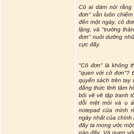
Có ai dám nói rằng
đơn" vẫn luôn chiếm
đến một ngày, cô đơn
lặng, và "trưởng thà
đơn" nuôi dưỡng nhữn
cực đấy.
"Cô đơn" là không t
"quen với cô đơn"? Đ
quyển sách trên tay 
đắng thức tỉnh tâm h
bôi vẽ vẽ tập tranh
dỗi mệt mỏi và u á
notepad của mình r
ngày nhất của chính
đấy ta mong ước một 
nào đấy. Và quen vớ