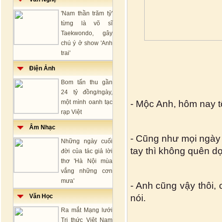
'Nam thần trăm tỷ'
từng là võ sĩ
Taekwondo, gây
chú ý ở show 'Anh
trai'
Điện Ảnh
Bom tấn thu gần
24 tỷ đồng/ngày,
một mình oanh tạc
- Mộc Anh, hôm nay t
rạp Việt
Âm Nhạc
- Cũng như mọi ngày 
Những ngày cuối
tay thì không quên d
đời của tác giả lời
thơ 'Hà Nội mùa
vắng những cơn
mưa'
- Anh cũng vậy thôi, 
Văn Học
nói.
Ra mắt Mạng lưới
Tri thức Việt Nam