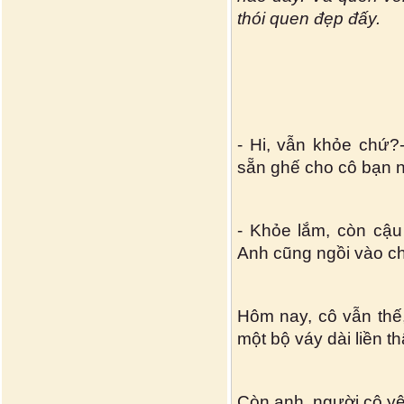
thói quen đẹp đấy.
- Hi, vẫn khỏe chứ?
sẵn ghế cho cô bạn n
- Khỏe lắm, còn cậu
Anh cũng ngồi vào chỗ
Hôm nay, cô vẫn thế
một bộ váy dài liền th
Còn anh, người cô yê