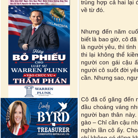
trùng hợp cả hai lại
về từ đó.
Nhưng đến năm cuối 
biết là bao giờ, cô đ
là người yêu, thì tìn
thi lại không thể ki
người con gái cậu ấ
người cô suốt đời y
cần. Nhưng sao, ngườ
Cô đã cố găng đến m
đầu choáng váng như
người bạn thân này. 
gào – Chỉ cần cậu nhì
nghìn lần cô ấy. Ch
chí không có dũng khí