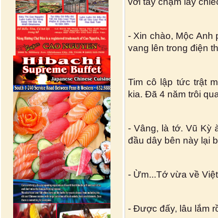
với tay chạm lấy chiếc
- Xin chào, Mộc Anh 
vang lên trong điện th
Tim cô lập tức trật 
kia. Đã 4 năm trôi qu
- Vâng, là tớ. Vũ Kỳ
đầu dây bên này lại b
- Ừm...Tớ vừa về Việ
- Được đấy, lâu lắm 