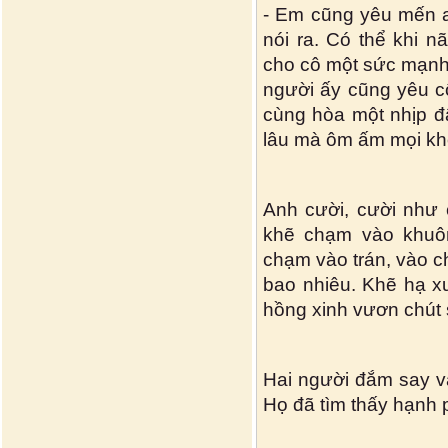
- Em cũng yêu mến an
nói ra. Có thể khi n
cho cô một sức mạnh 
người ấy cũng yêu cô
cùng hòa một nhịp đậ
lâu mà ôm ấm mọi khổ
Anh cười, cười như 
khẽ chạm vào khuô
chạm vào trán, vào c
bao nhiêu. Khẽ hạ x
hồng xinh vươn chút 
Hai người đắm say và
Họ đã tìm thấy hạnh 