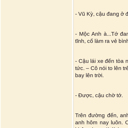
- Vũ Kỳ, cậu đang ở
- Mộc Anh à...Tớ đa
tĩnh, cố làm ra vẻ bì
- Cậu lái xe đến tòa
tức. – Cô nói to lên t
bay lên trời.
- Được, cậu chờ tớ.
Trên đường đến, anh
anh hôm nay luôn. C