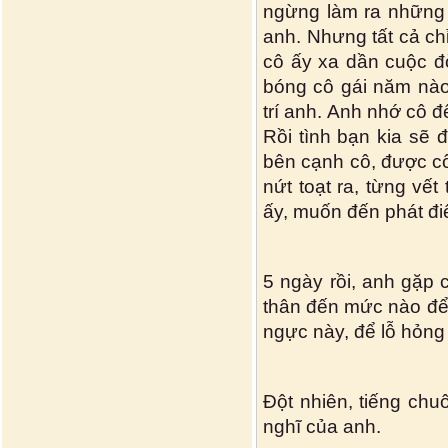
ngừng làm ra những
anh. Nhưng tất cả c
cô ấy xa dần cuộc đ
bóng cô gái năm nào 
trí anh. Anh nhớ cô đ
Rồi tình bạn kia sẽ 
bên cạnh cô, được c
nứt toạt ra, từng vế
ấy, muốn đến phát đi
5 ngày rồi, anh gặp 
thân đến mức nào để 
ngực này, để lỗ hỏng t
Đột nhiên, tiếng chu
nghĩ của anh.