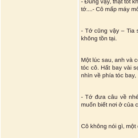
- Đúng vậy, thật tốt 
tớ....- Cô mấp máy mô
- Tớ cũng vậy – Tia 
không tồn tại.
Một lúc sau, anh và c
tóc cô. Hất bay vài 
nhìn về phía tóc bay,
- Tớ đưa câu về nhé
muốn biết nơi ở của 
Cô không nói gì, một 