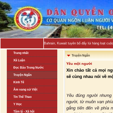
Bahrain, Kuwait tuyên bố đẩy lùi hàng loạt cuộ
Trang nhất
Truyện Ngắn
Xã Luận
Yêu một người
Đọc Báo Trong Nước
Xin chào tất cả mọi n
Truyện Ngắn
sẽ cùng nhau nói về m
Kinh Tế
Âm vang sử Việt
Yêu đúng người nhưng 
Tin Thể Thao
người, từ muôn vạn phía
Y Học
gắng tiến đến về phía 
Tâm lý - Xã hội