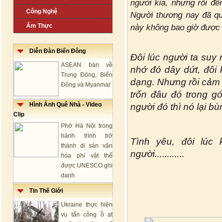
người kia, nhưng rồi đế
Công Nghệ
Người thương nay đã qu
Ẩm Thực
này không bao giờ được m
Diễn Đàn Biển Đông
Đôi lúc người ta suy
ASEAN bàn về
nhớ đó dây dứt, đôi
Trung Đông, Biển
dạng. Nhưng rồi cảm 
Đông và Myanmar
trốn đâu đó trong g
Hình Ảnh Quê Nhà - Video
người đó thì nó lại bù
Clip
Phở Hà Nội trong
hành trình trở
Tình yêu, đôi lúc
thành di sản văn
người............
hóa phi vật thể
được UNESCO ghi
danh
Tin Thế Giới
Ukraine thực hiện
vụ tấn công ồ ạt