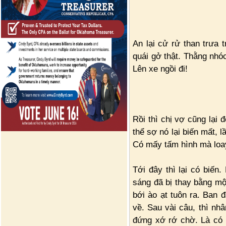
An lại cử rử than trưa t
quái gở thật. Thằng nhóc
Lên xe ngồi đi!
Rồi thì chị vợ cũng lại
thể sợ nó lại biến mất, 
Có mấy tấm hình mà loa
Tới đây thì lại có biế
sáng đã bị thay bằng mộ
bới ào ạt tuôn ra. Ban 
về. Sau vài câu, thì nh
đứng xớ rớ chờ. Là có 