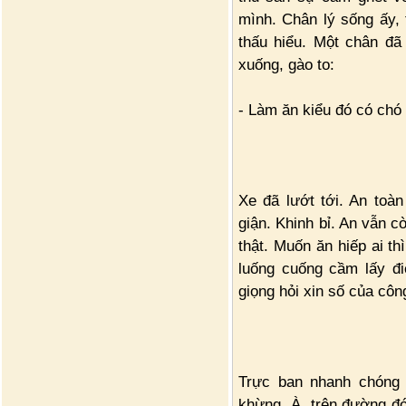
mình. Chân lý sống ấy, 
thấu hiểu. Một chân đã
xuống, gào to:
- Làm ăn kiểu đó có chó n
Xe đã lướt tới. An toàn
giận. Khinh bỉ. An vẫn 
thật. Muốn ăn hiếp ai thì
luống cuống cầm lấy đi
giọng hỏi xin số của cô
Trực ban nhanh chóng n
khừng. À, trên đường đó