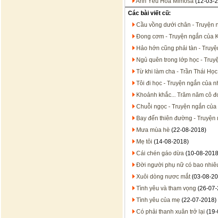
Anh Yêu Hoa Mimosa
(12-03-2
Các bài viết cũ:
Cầu vồng dưới chân - Truyện 
Đong cơm - Truyện ngắn của K
Hảo hớn cũng phải tàn - Truy
Ngủ quên trong lớp học - Tru
Từ khi làm cha - Trần Thái Học
Tôi đi học - Truyện ngắn của 
Khoảnh khắc... Trăm năm cô đ
Chuỗi ngọc - Truyện ngắn của
Bay đến thiên đường - Truyện
Mưa mùa hè
(22-08-2018)
Mẹ tôi
(14-08-2018)
Cái chén gáo dừa
(10-08-2018
Đời người phụ nữ có bao nhiê
Xuôi dòng nươc mắt
(03-08-20
Tình yêu và tham vọng
(26-07-
Tình yêu của mẹ
(22-07-2018)
Có phải thanh xuân trở lại
(19-