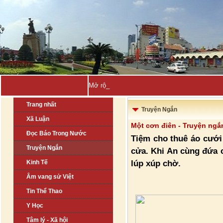
Mở rộng thị trường Thổ Nhĩ Kỳ_
Trang nhất
Truyện Ngắn
Xã Luận
Một cơn điên - Truyện ng
Đọc Báo Trong Nước
Tiệm cho thuê áo cưới
Truyện Ngắn
cửa. Khi An cùng đứa 
lúp xúp chờ.
Kinh Tế
Âm vang sử Việt
Tin Thể Thao
Y Học
Tâm lý - Xã hội