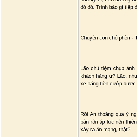
đó đó. Trình báo gì tiếp 
C­huyện con chó phèn -
Lão chủ tiệm chụp ảnh 
khách hàng ư? Lão, như
xe bằng tiền cướp được 
Rồi An thoáng qua ý ngh
bận rộn áp lực nên thiê
xảy ra án mạng, thật?