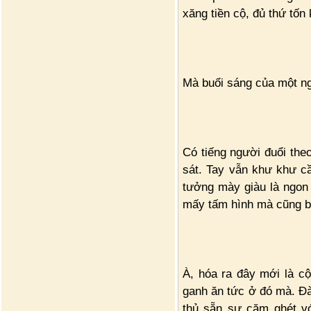
xăng tiền cộ, đủ thứ t
Mà buổi sáng của một ng
Có tiếng người đuổi the
sát. Tay vẫn khư khư c
tưởng mày giàu là ngon
mấy tấm hình mà cũng bà
À, hóa ra đây mới là cộ
ganh ăn tức ở đó mà. Đà
thủ sẵn sự căm ghét vớ