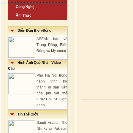
Công Nghệ
Ẩm Thực
Diễn Đàn Biển Đông
ASEAN bàn về
Trung Đông, Biển
Đông và Myanmar
Hình Ảnh Quê Nhà - Video
Clip
Phở Hà Nội trong
hành trình trở
thành di sản văn
hóa phi vật thể
được UNESCO ghi
danh
Tin Thế Giới
Saudi Arabia, Thổ
Nhĩ Kỳ và Pakistan