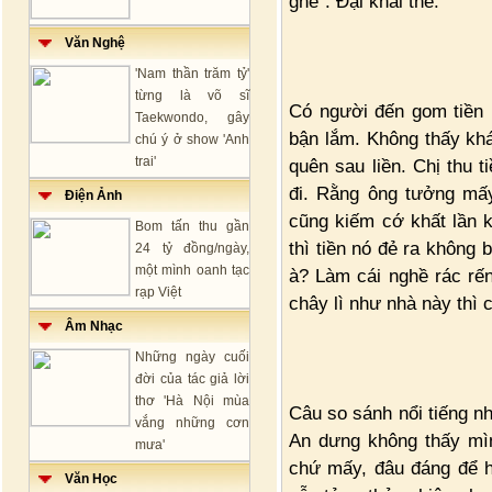
ghê”. Đại khái thế.
Văn Nghệ
'Nam thần trăm tỷ'
từng là võ sĩ
Có người đến gom tiền r
Taekwondo, gây
bận lắm. Không thấy kh
chú ý ở show 'Anh
trai'
quên sau liền. Chị thu t
đi. Rằng ông tưởng mấ
Điện Ảnh
cũng kiếm cớ khất lần k
Bom tấn thu gần
thì tiền nó đẻ ra không 
24 tỷ đồng/ngày,
một mình oanh tạc
à? Làm cái nghề rác rến
rạp Việt
chây lì như nhà này thì
Âm Nhạc
Những ngày cuối
đời của tác giả lời
thơ 'Hà Nội mùa
Câu so sánh nổi tiếng n
vắng những cơn
An dưng không thấy mìn
mưa'
chứ mấy, đâu đáng để h
Văn Học