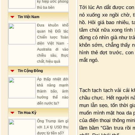
ký hiệp ước phòng
Tới lúc An dắt được con
thủ ba bên
nó xuống xe ngồi chờ, t
Tin Việt Nam
hồ. Hỏi giá bao nhiêu, 
Đưa khuôn khổ
tâm chút nữa xong tính 
quan hệ Đối tác
đừng có nhìn già như trá
Chiến lược Toàn
diện Việt Nam -
khôn sớm, chẳng thấy n
Australia đi vào
hình thẻ đợt trước, con
chiều sâu, thực
mắt ngó.
chất, hiệu quả
Tin Cộng Đồng
Áp thấp nhiệt đới
khả năng mạnh
Tạch tạch tạch vài cái k
thành bão, ảnh
chầu chực. Hết người nà
hưởng thế nào
đến nước ta?
mụn lẫn sẹo, tốn thời gi
muốn mình mặt hoa da p
Tin Hoa Kỳ
của điện thoại thông minh
Ông Trump làm gì
lầm bầm “Gần trưa rồi 
với 1,4 tỷ USD thu
được từ tiền số?