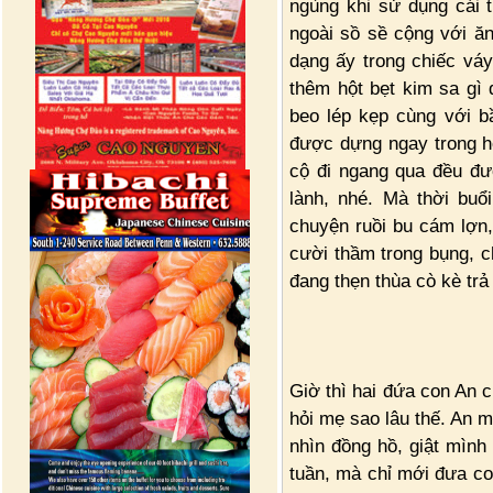
ngùng khi sử dụng cái 
ngoài sồ sề cộng với ă
dạng ấy trong chiếc vá
thêm hột bẹt kim sa gì
beo lép kẹp cùng với b
được dựng ngay trong h
cộ đi ngang qua đều đượ
lành, nhé. Mà thời buổ
chuyện ruồi bu cám lợn,
cười thầm trong bụng, c
đang thẹn thùa cò kè trả
Giờ thì hai đứa con An c
hỏi mẹ sao lâu thế. An m
nhìn đồng hồ, giật mình
tuần, mà chỉ mới đưa co