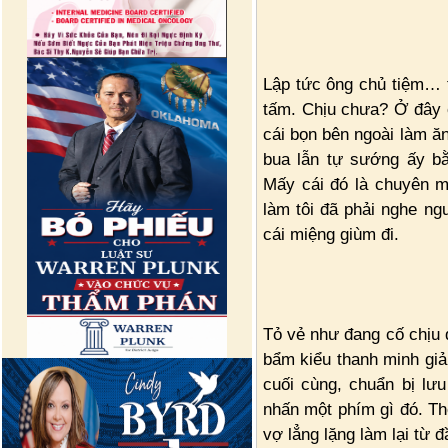
Lập tức ông chủ tiệm… 
tấm. Chịu chưa? Ở đây ch
cái bọn bên ngoài làm ă
bua lẫn tự sướng ấy bằ
Mấy cái đó là chuyên m
làm tôi đã phải nghe ng
cái miệng giùm đi.
Tỏ vẻ như đang cố chịu 
bẩm kiểu thanh minh giải
cuối cùng, chuẩn bị lưu
nhấn một phím gì đó. Thế
vợ lẳng lặng làm lại từ đ