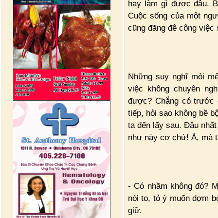
hay làm gì được đâu. B
Cuộc sống của một ngườ
cũng đăng đê công việc 
Những suy nghĩ mỏi mệt
việc không chuyên nghi
được? Chẳng có trước 
tiếp, hỏi sao không bề bộ
ta đến lấy sau. Đâu nhất
như này cơ chứ! À, mà t
- Có nhầm không đó? Mư
nói to, tỏ ý muốn dợm b
giữ.