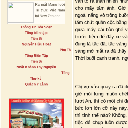
vẫn tỏ ra thản nhiên nh
Ra mắt Mạng lưới
cho mấy tấm ảnh. Giờ 
Tri thức Việt Nam
ngoài nắng vô trông buồ
tại New Zealand
lắm chứ: quần cộc bằng 
Thông Tin Tòa Soạn
giữa mấy cái bàn ghế v
Tổng biên tập:
trước tiệm để đẩy xe và
Tiến Sĩ
đúng là tấc đất tấc vàng
Nguyễn Hữu Hoạt
Phụ Tá
sáng mở mắt ra đã thấy á
Tổng Biên Tập
Thời buổi cạnh tranh, n
Tiến Sĩ
Nhật Khánh Thy Nguyễn
Tổng
Thư ký:
Quách Y Lành
Chị vợ vừa quay ra đã đ
giờ mỏi lưng muốn chết
lượt An, thì có một chị
bức lơn lớn cỡ này này
thì tính thế nào? Không,
tiệc để chụp luôn đượ