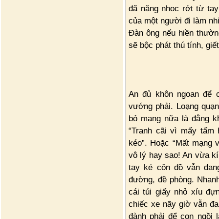
đã nặng nhọc rớt từ ta
của một người đi làm nh
Đàn ông nếu hiền thườn
sẽ bộc phát thú tính, g
An đủ khôn ngoan để c
vướng phải. Loạng quạn
bỏ mạng nữa là đằng kh
“Tranh cãi vì mấy tấm 
kéo”. Hoặc “Mất mạng v
vô lý hay sao! An vừa k
tay kẻ côn đồ vẫn đang
đường, đề phòng. Nhanh
cái túi giấy nhỏ xíu đ
chiếc xe nãy giờ vẫn đ
đành phải để con ngồi l