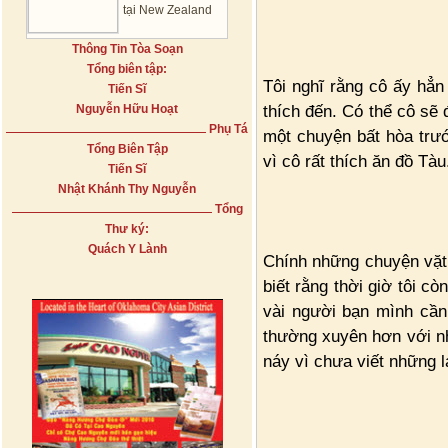
tại New Zealand
Thông Tin Tòa Soạn
Tổng biên tập:
Tôi nghĩ rằng cô ấy hẳn
Tiến Sĩ
thích đến. Có thể cô sẽ 
Nguyễn Hữu Hoạt
Phụ Tá
một chuyện bất hòa trướ
Tổng Biên Tập
vì cô rất thích ăn đồ Tàu
Tiến Sĩ
Nhật Khánh Thy Nguyễn
Tổng
Thư ký:
Quách Y Lành
Chính những chuyện vặt 
biết rằng thời giờ tôi cò
vài người bạn mình cần
thường xuyên hơn với nh
náy vì chưa viết những 