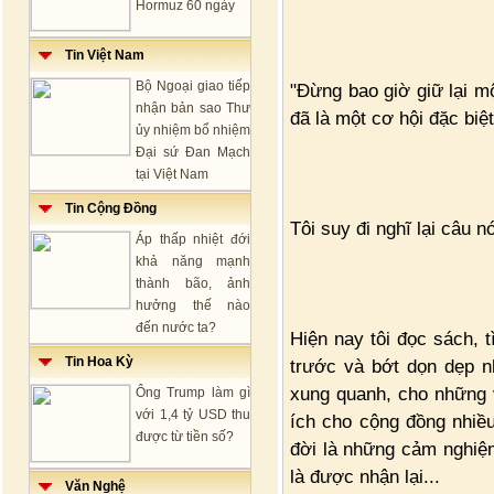
Hormuz 60 ngày
Tin Việt Nam
Bộ Ngoại giao tiếp
"Đừng bao giờ giữ lại m
nhận bản sao Thư
đã là một cơ hội đặc biệt 
ủy nhiệm bổ nhiệm
Đại sứ Đan Mạch
tại Việt Nam
Tin Cộng Đồng
Tôi suy đi nghĩ lại câu n
Áp thấp nhiệt đới
khả năng mạnh
thành bão, ảnh
hưởng thế nào
đến nước ta?
Hiện nay tôi đọc sách, 
Tin Hoa Kỳ
trước và bớt dọn dẹp n
xung quanh, cho những v
Ông Trump làm gì
với 1,4 tỷ USD thu
ích cho cộng đồng nhiều
được từ tiền số?
đời là những cảm nghiệm
là được nhận lại...
Văn Nghệ