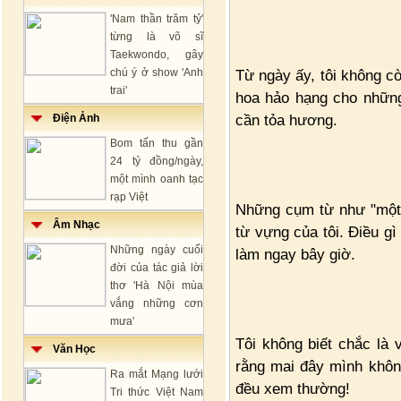
'Nam thần trăm tỷ'
từng là võ sĩ
Taekwondo, gây
chú ý ở show 'Anh
Từ ngày ấy, tôi không c
trai'
hoa hảo hạng cho những
cần tỏa hương.
Điện Ảnh
Bom tấn thu gần
24 tỷ đồng/ngày,
một mình oanh tạc
rạp Việt
Những cụm từ như "một 
Âm Nhạc
từ vựng của tôi. Điều g
Những ngày cuối
làm ngay bây giờ.
đời của tác giả lời
thơ 'Hà Nội mùa
vắng những cơn
mưa'
Tôi không biết chắc là 
Văn Học
rằng mai đây mình khôn
Ra mắt Mạng lưới
đều xem thường!
Tri thức Việt Nam