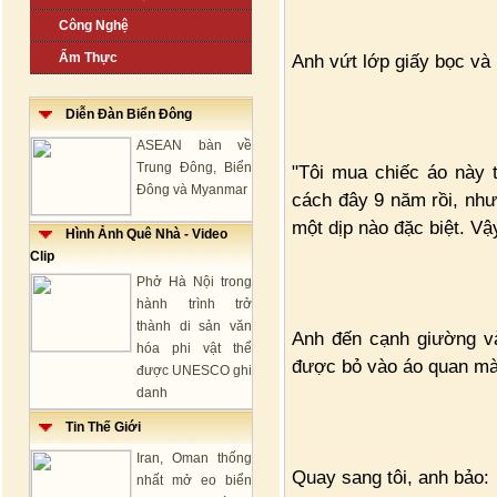
Công Nghệ
Ẩm Thực
Anh vứt lớp giấy bọc và 
Diễn Đàn Biển Đông
ASEAN bàn về
Trung Đông, Biển
"Tôi mua chiếc áo này t
Đông và Myanmar
cách đây 9 năm rồi, nh
một dịp nào đặc biệt. Vậy
Hình Ảnh Quê Nhà - Video
Clip
Phở Hà Nội trong
hành trình trở
thành di sản văn
Anh đến cạnh giường v
hóa phi vật thể
được bỏ vào áo quan mà 
được UNESCO ghi
danh
Tin Thế Giới
Iran, Oman thống
Quay sang tôi, anh bảo:
nhất mở eo biển