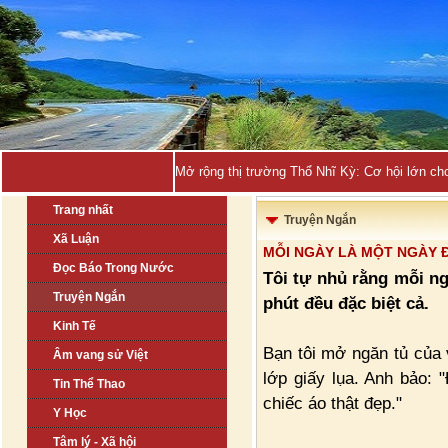
Mở rộng thị trường Thổ Nhĩ Kỳ: Cơ hội lớn ch
Trang nhất
Truyện Ngắn
Xã Luận
MỖI NGÀY LÀ MỘT NGÀY 
Đọc Báo Trong Nước
Tôi tự nhủ rằng mỗi ng
Truyện Ngắn
phút đều đặc biệt cả.
Kinh Tế
Bạn tôi mở ngăn tủ của 
Âm vang sử Việt
lớp giấy lụa. Anh bảo: 
Tin Thể Thao
chiếc áo thật đẹp."
Y Học
Tâm lý - Xã hội