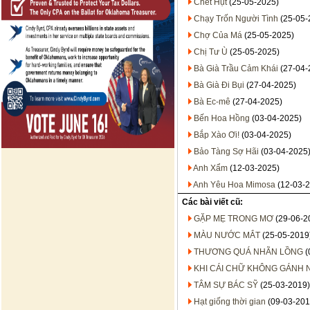
Chết Hụt
(25-05-2025)
Chạy Trốn Người Tình
(25-05-
Chợ Của Má
(25-05-2025)
Chị Tư Ù
(25-05-2025)
Bà Già Trầu Cảm Khái
(27-04-
Bà Già Đi Bụi
(27-04-2025)
Bà Ec-mê
(27-04-2025)
Bến Hoa Hồng
(03-04-2025)
Bắp Xào Ơi!
(03-04-2025)
Bảo Tàng Sợ Hãi
(03-04-2025
Anh Xẩm
(12-03-2025)
Anh Yêu Hoa Mimosa
(12-03-2
Các bài viết cũ:
GẶP MẸ TRONG MƠ
(29-06-2
MÀU NƯỚC MẮT
(25-05-2019
THƯƠNG QUÁ NHÃN LỒNG
(
KHI CÁI CHỮ KHÔNG GÁNH N
TÂM SỰ BÁC SỸ
(25-03-2019)
Hạt giống thời gian
(09-03-201