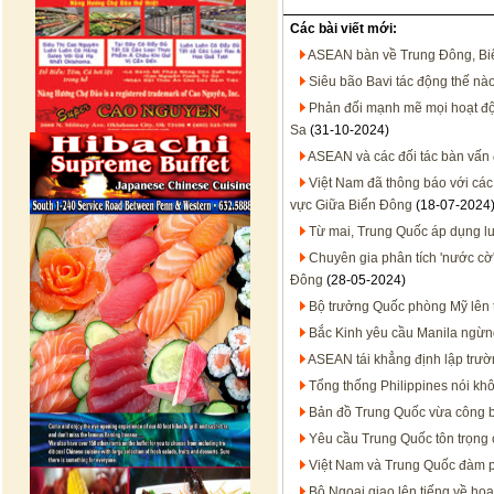
Các bài viết mới:
ASEAN bàn về Trung Đông, B
Siêu bão Bavi tác động thế nà
Phản đối mạnh mẽ mọi hoạt đ
Sa
(31-10-2024)
ASEAN và các đối tác bàn vấn 
Việt Nam đã thông báo với các
vực Giữa Biển Đông
(18-07-2024
Từ mai, Trung Quốc áp dụng lu
Chuyên gia phân tích 'nước cờ'
Đông
(28-05-2024)
Bộ trưởng Quốc phòng Mỹ lên t
Bắc Kinh yêu cầu Manila ngừn
ASEAN tái khẳng định lập trư
Tổng thống Philippines nói kh
Bản đồ Trung Quốc vừa công 
Yêu cầu Trung Quốc tôn trọng
Việt Nam và Trung Quốc đàm p
Bộ Ngoại giao lên tiếng về h