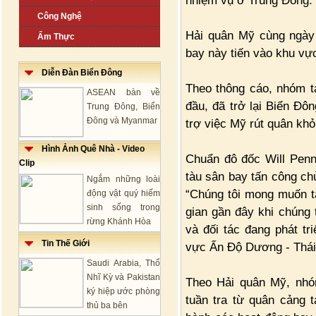
nhiệm vụ ở Trung Đông.
Công Nghệ
Hải quân Mỹ cùng ngày 
Ẩm Thực
bay này tiến vào khu vự
Diễn Đàn Biển Đông
Theo thông cáo, nhóm t
ASEAN bàn về
đầu, đã trở lại Biển Đô
Trung Đông, Biển
Đông và Myanmar
trợ việc Mỹ rút quân khỏ
Hình Ảnh Quê Nhà - Video
Chuẩn đô đốc Will Penn
Clip
tàu sân bay tấn công chủ
Ngắm những loài
“Chúng tôi mong muốn t
động vật quý hiếm
sinh sống trong
gian gần đây khi chúng 
rừng Khánh Hòa
và đối tác đang phát tr
Tin Thế Giới
vực Ấn Độ Dương - Thái
Saudi Arabia, Thổ
Nhĩ Kỳ và Pakistan
Theo Hải quân Mỹ, nhó
ký hiệp ước phòng
tuần tra từ quân cảng 
thủ ba bên