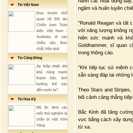
hành các hoạt động bay,
Tin Việt Nam
ngầm và huấn luyện chiế
Đưa khuôn khổ
quan hệ Đối tác
"Ronald Reagan và tất c
Chiến lược Toàn
với năng lượng không ngừ
diện Việt Nam -
Australia đi vào
hiện sức mạnh và kh
chiều sâu, thực
Goldhammer, sĩ quan c
chất, hiệu quả
trong thông cáo.
Tin Cộng Đồng
Áp thấp nhiệt đới
"Khi tiếp tục sứ mệnh 
khả năng mạnh
sẵn sàng đáp lại những 
thành bão, ảnh
hưởng thế nào
Theo Stars and Stripes,
đến nước ta?
bối cảnh căng thẳng tiếp 
Tin Hoa Kỳ
Mỹ ấn định các
Bắc Kinh đã tăng cường
mốc thử nghiệm lá
vực bằng cách xây dựng
chắn bí mật Vòm
Vàng
từ xa.