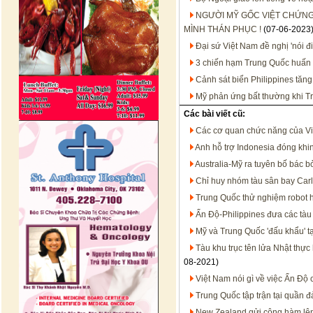
NGƯỜI MỸ GỐC VIỆT CHỨNG
MÌNH THÁN PHỤC !
(07-06-2023
Đại sứ Việt Nam đề nghị 'nói đ
3 chiến hạm Trung Quốc huấn 
Cảnh sát biển Philippines tăn
Mỹ phản ứng bất thường khi T
Các bài viết cũ:
Các cơ quan chức năng của Việ
Anh hỗ trợ Indonesia đóng khi
Australia-Mỹ ra tuyên bố bác 
Chỉ huy nhóm tàu sân bay Carl
Trung Quốc thử nghiệm robot 
Ấn Độ-Philippines đưa các tàu
Mỹ và Trung Quốc 'đấu khẩu' t
Tàu khu trục tên lửa Nhật thự
08-2021)
Việt Nam nói gì về việc Ấn Độ 
Trung Quốc tập trận tại quần 
New Zealand gửi công hàm lên