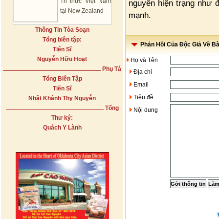
Tri thức Việt Nam
nguyên hiện trạng như đ
tại New Zealand
mạnh.
Thông Tin Tòa Soạn
Tổng biên tập:
Phản Hồi Của Độc Giả Về Bài
Tiến Sĩ
Nguyễn Hữu Hoạt
Họ và Tên
Phụ Tá
Địa chỉ
Tổng Biên Tập
Email
Tiến Sĩ
Tiêu đề
Nhật Khánh Thy Nguyễn
Tổng
Nội dung
Thư ký:
Quách Y Lành