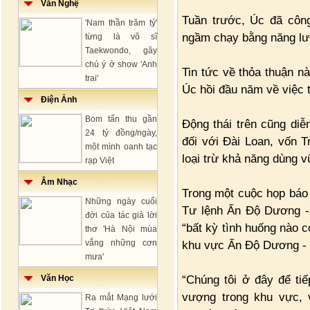
Văn Nghệ
Tuần trước, Úc đã côn
'Nam thần trăm tỷ'
ngầm chạy bằng năng lư
từng là võ sĩ
Taekwondo, gây
chú ý ở show 'Anh
Tin tức về thỏa thuận n
trai'
Úc hồi đầu năm về việc 
Điện Ảnh
Bom tấn thu gần
Động thái trên cũng diễ
24 tỷ đồng/ngày,
đối với Đài Loan, vốn T
một mình oanh tạc
loại trừ khả năng dùng v
rạp Việt
Âm Nhạc
Trong một cuộc họp báo 
Những ngày cuối
Tư lệnh Ấn Độ Dương -
đời của tác giả lời
“bất kỳ tình huống nào c
thơ 'Hà Nội mùa
vắng những cơn
khu vực Ấn Độ Dương - 
mưa'
“Chúng tôi ở đây để ti
Văn Học
vượng trong khu vực, v
Ra mắt Mạng lưới