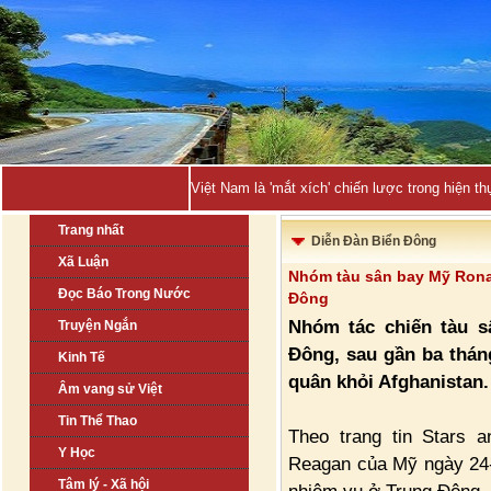
Việt Nam là 'mắt xích' chiến lược trong hiện
Trang nhất
Diễn Đàn Biển Đông
Xã Luận
Nhóm tàu sân bay Mỹ Ronal
Đọc Báo Trong Nước
Đông
Nhóm tác chiến tàu s
Truyện Ngắn
Đông, sau gần ba thán
Kinh Tế
quân khỏi Afghanistan.
Âm vang sử Việt
Tin Thể Thao
Theo trang tin Stars 
Y Học
Reagan của Mỹ ngày 24-
Tâm lý - Xã hội