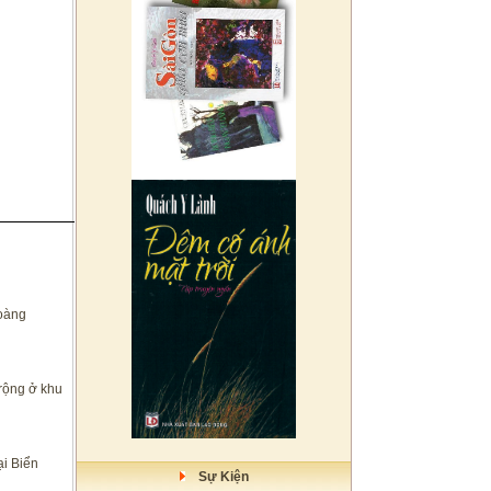
oàng
 rộng ở khu
ại Biển
Sự Kiện