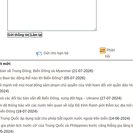
Phản
Gửi cho bạn bè
hồi
ết mới:
bàn về Trung Đông, Biển Đông và Myanmar
(21-07-2026)
o Bavi tác động thế nào tới Biển Đông?
(05-07-2026)
i mạnh mẽ mọi hoạt động xâm phạm chủ quyền của Việt Nam đối với quần đảo H
2024)
à các đối tác bàn vấn đề Biển Đông, xung đột Nga – Ukraine
(27-07-2024)
m đã thông báo với các nước liên quan về nộp Đệ trình Ranh giới thềm lục địa mở
Biển Đông
(18-07-2024)
 Trung Quốc áp dụng luật cho phép bắt người nước ngoài trên biển
(14-06-2024)
gia phân tích 'nước cờ' của Trung Quốc và Philippines trước căng thẳng gia tăng t
05-2024)