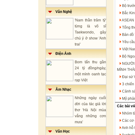
Bộ trưở
Văn Nghệ
Bắc Kin
'Nam thần trăm tỷ'
ASEAN t
từng là võ sĩ
Tổng th
Taekwondo, gây
Bản đồ 
chú ý ở show 'Anh
Yêu cầu
trai'
Việt Na
Điện Ảnh
Bộ Ngoạ
Bom tấn thu gần
NGƯỜI
24 tỷ đồng/ngày,
MÌNH THÁ
một mình oanh tạc
Đại sứ 
rạp Việt
3 chiến
Âm Nhạc
Cảnh sá
Những ngày cuối
Mỹ phản
đời của tác giả lời
Các bài vi
thơ 'Hà Nội mùa
Nhóm tà
vắng những cơn
Các cơ 
mưa'
Anh hỗ 
Văn Học