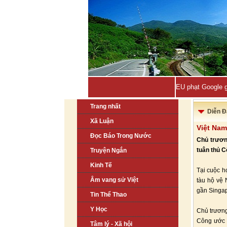
EU phạt Google g
Trang nhất
Diễn Đ
Xã Luận
Việt Nam
Đọc Báo Trong Nước
Chủ trươn
tuân thủ 
Truyện Ngắn
Kinh Tế
Tại cuộc h
Âm vang sử Việt
tàu hộ vệ 
gần Singap
Tin Thể Thao
Y Học
Chủ trương
Công ước L
Tâm lý - Xã hội