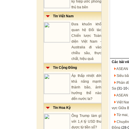
ký hiệp ước phòng
thủ ba bên
Tin Việt Nam
Đưa khuôn khổ
quan hệ Đối tác
Chiến lược Toàn
diện Việt Nam -
Australia đi vào
chiều sâu, thực
chất, hiệu quả
Các bài vi
Tin Cộng Đồng
ASEAN 
Áp thấp nhiệt đới
Siêu bã
khả năng mạnh
Phản đố
thành bão, ảnh
Sa
(31-10-
hưởng thế nào
ASEAN v
đến nước ta?
Việt Na
Tin Hoa Kỳ
vực Giữa 
Từ mai,
Ông Trump làm gì
với 1,4 tỷ USD thu
Chuyên 
được từ tiền số?
Đông
(28-