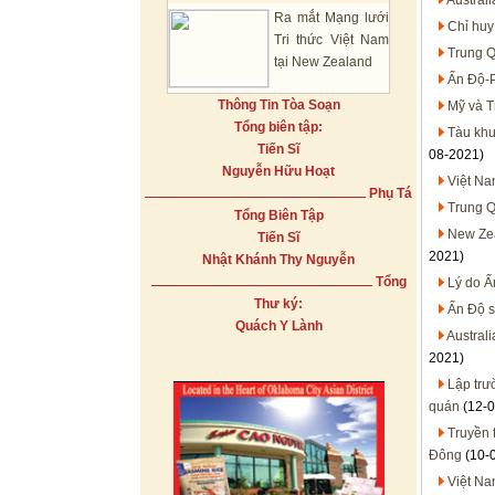
Austral
Ra mắt Mạng lưới
Chỉ huy
Tri thức Việt Nam
Trung Q
tại New Zealand
Ấn Độ-P
Thông Tin Tòa Soạn
Mỹ và T
Tổng biên tập:
Tàu khu
Tiến Sĩ
08-2021)
Nguyễn Hữu Hoạt
Việt Na
Phụ Tá
Trung Q
Tổng Biên Tập
New Zea
Tiến Sĩ
2021)
Nhật Khánh Thy Nguyễn
Tổng
Lý do Ấ
Thư ký:
Ấn Độ s
Quách Y Lành
Austral
2021)
Lập trư
quán
(12-0
Truyền 
Đông
(10-
Việt Na