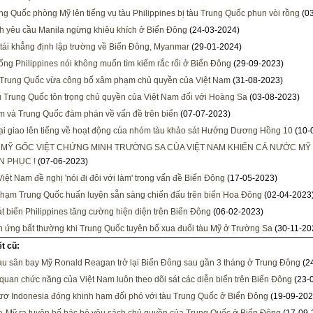
ng Quốc phòng Mỹ lên tiếng vụ tàu Philippines bị tàu Trung Quốc phun vòi rồng
(03
h yêu cầu Manila ngừng khiêu khích ở Biển Đông
(24-03-2024)
ái khẳng định lập trường về Biển Đông, Myanmar
(29-01-2024)
ống Philippines nói không muốn tìm kiếm rắc rối ở Biển Đông
(29-09-2023)
Trung Quốc vừa công bố xâm phạm chủ quyền của Việt Nam
(31-08-2023)
 Trung Quốc tôn trọng chủ quyền của Việt Nam đối với Hoàng Sa
(03-08-2023)
m và Trung Quốc đàm phán về vấn đề trên biển
(07-07-2023)
i giao lên tiếng về hoạt động của nhóm tàu khảo sát Hướng Dương Hồng 10
(10-
 MỸ GỐC VIỆT CHỨNG MINH TRƯỜNG SA CỦA VIỆT NAM KHIẾN CẢ NƯỚC MỸ
N PHỤC !
(07-06-2023)
Việt Nam đề nghị 'nói đi đôi với làm' trong vấn đề Biển Đông
(17-05-2023)
 hạm Trung Quốc huấn luyện sẵn sàng chiến đấu trên biển Hoa Đông
(02-04-2023
t biển Philippines tăng cường hiện diện trên Biển Đông
(06-02-2023)
 ứng bất thường khi Trung Quốc tuyên bố xua đuổi tàu Mỹ ở Trường Sa
(30-11-20
ết cũ:
u sân bay Mỹ Ronald Reagan trở lại Biển Đông sau gần 3 tháng ở Trung Đông
(2
quan chức năng của Việt Nam luôn theo dõi sát các diễn biến trên Biển Đông
(23-
trợ Indonesia đóng khinh hạm đối phó với tàu Trung Quốc ở Biển Đông
(19-09-202