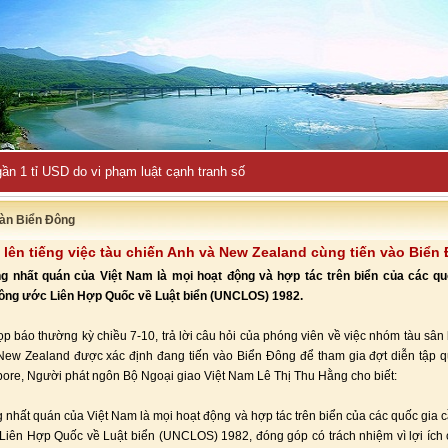
ần 1 tỉ USD do vi phạm luật cạnh tranh số
àn Biển Đông
 lên tiếng việc tàu chiến Anh và New Zealand cùng tiến vào Biển
g nhất quán của Việt Nam là mọi hoạt động và hợp tác trên biển của các qu
Công ước Liên Hợp Quốc về Luật biển (UNCLOS) 1982.
ọp báo thường kỳ chiều 7-10, trả lời câu hỏi của phóng viên về việc nhóm tàu sân
New Zealand được xác định đang tiến vào Biển Đông để tham gia đợt diễn tập 
ore, Người phát ngôn Bộ Ngoại giao Việt Nam Lê Thị Thu Hằng cho biết:
 nhất quán của Việt Nam là mọi hoạt động và hợp tác trên biển của các quốc gia c
iên Hợp Quốc về Luật biển (UNCLOS) 1982, đóng góp có trách nhiệm vì lợi ích