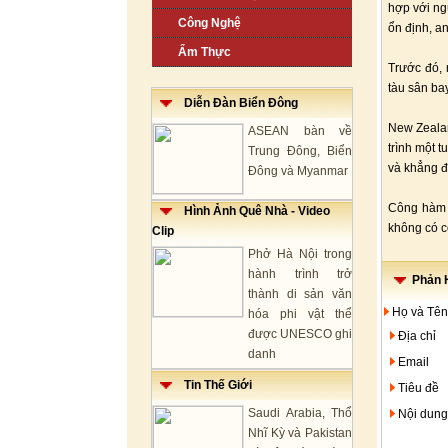
hợp với ng
Công Nghệ
ổn định, a
Ẩm Thực
Trước đó, 
tàu sân ba
Diễn Đàn Biển Đông
New Zealan
ASEAN bàn về
trình một 
Trung Đông, Biển
và khẳng 
Đông và Myanmar
Công hàm 
Hình Ảnh Quê Nhà - Video
không có cơ
Clip
Phở Hà Nội trong
hành trình trở
Phản H
thành di sản văn
Họ và Tên
hóa phi vật thể
được UNESCO ghi
Địa chỉ
danh
Email
Tin Thế Giới
Tiêu đề
Saudi Arabia, Thổ
Nội dung
Nhĩ Kỳ và Pakistan