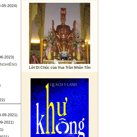
-05-2024)
06-2023)
 NGHIÊNG
Lời Di Chúc của Vua Trần Nhân Tôn
)
22)
4-09-2021)
09-2021)
1)