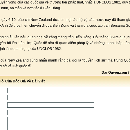
uyện vọng của các quốc gia về thượng tôn pháp luật, nhất là UNCLOS 1982, duy tr
n ninh, an toàn và hợp tác ở Biển Đông.
ngày 6-10, báo chí New Zealand đưa tin một tàu hộ vệ của nước này đã tham g
y Anh để thực hiện chuyến đi qua Biển Đông và tham gia cuộc tập trận Bersama Go
d nhiều lần nêu quan ngại về căng thẳng trên Biển Đông. Hồi tháng 8 vừa qua, 
tuyên bố lên Liên Hợp Quốc để nêu rõ quan điểm pháp lý về những tranh chấp trê
định tầm quan trọng của UNCLOS 1982.
của New Zealand cũng nhấn mạnh rằng cái gọi là “quyền lịch sử” mà Trung Quố
 sở về luật quốc tế.
DanQuyen.com
(
ồi Của Độc Giả Về Bài Viết