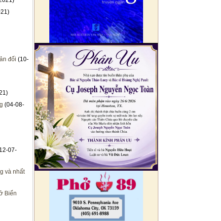
2021)
021)
ản đối
(10-
21)
ng
(04-08-
12-07-
ng và nhất
 ở Biển