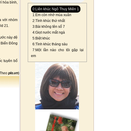
ì hòa bình,
0:Liên khúc Ngô Thuỵ Miên 1
1:Em còn nhớ mùa xuân
ia với nhóm
2:Tình khúc thứ nhất
ld 21.
3:Bài không tên số 7
4:Giọt nước mắt ngà
nước này đệ
5:Biệt khúc
n Biển Đông
6:Tình khúc tháng sáu
7:Một lần nào cho tôi gặp lại
em
c tuyên bố
Theo
plo.vn
)