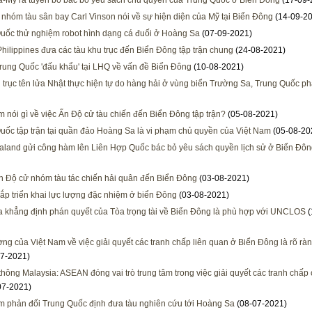
ia-Mỹ ra tuyên bố bác bỏ yêu sách chủ quyền của Trung Quốc ở Biển Đông
(17-09-
 nhóm tàu sân bay Carl Vinson nói về sự hiện diện của Mỹ tại Biển Đông
(14-09-2
uốc thử nghiệm robot hình dạng cá đuối ở Hoàng Sa
(07-09-2021)
hilippines đưa các tàu khu trục đến Biển Đông tập trận chung
(24-08-2021)
rung Quốc 'đấu khẩu' tại LHQ về vấn đề Biển Đông
(10-08-2021)
 trục tên lửa Nhật thực hiện tự do hàng hải ở vùng biển Trường Sa, Trung Quốc ph
m nói gì về việc Ấn Độ cử tàu chiến đến Biển Đông tập trận?
(05-08-2021)
uốc tập trận tại quần đảo Hoàng Sa là vi phạm chủ quyền của Việt Nam
(05-08-20
land gửi công hàm lên Liên Hợp Quốc bác bỏ yêu sách quyền lịch sử ở Biển Đô
n Độ cử nhóm tàu tác chiến hải quân đến Biển Đông
(03-08-2021)
ắp triển khai lực lượng đặc nhiệm ở biển Đông
(03-08-2021)
ia khẳng định phán quyết của Tòa trọng tài về Biển Đông là phù hợp với UNCLOS
(
ờng của Việt Nam về việc giải quyết các tranh chấp liên quan ở Biển Đông là rõ rà
7-2021)
thông Malaysia: ASEAN đóng vai trò trung tâm trong việc giải quyết các tranh chấp
07-2021)
m phản đối Trung Quốc định đưa tàu nghiên cứu tới Hoàng Sa
(08-07-2021)