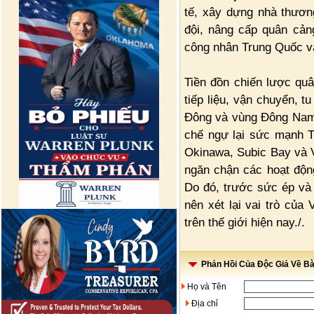
tế, xây dựng nhà thương
đội, nâng cấp quân cản
công nhân Trung Quốc và
Tiền đồn chiến lược qu
tiếp liệu, vận chuyển, 
Đông và vùng Đông Nam 
chế ngự lại sức mạnh T
Okinawa, Subic Bay và V
ngăn chận các hoạt độn
Do đó, trước sức ép và
nên xét lại vai trò của
trên thế giới hiện nay./.
Phản Hồi Của Độc Giả Về Bài
Họ và Tên
Địa chỉ