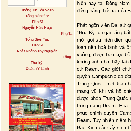
hiện nay tại Đông Nam 
đứng hàng thứ hai của B
Thông Tin Tòa Soạn
Tổng biên tập:
Tiến Sĩ
Phát ngôn viên Đại sứ q
Nguyễn Hữu Hoạt
“Hoa Kỳ lo ngại rằng bấ
Phụ Tá
mời gọi sự hiện diện qu
Tổng Biên Tập
Tiến Sĩ
loạn nền hoà bình và ổn
Nhật Khánh Thy Nguyễn
vuông, được bao bọc bởi
Tổng
không ảnh cho thấy tại đ
Thư ký:
cứ Ream. Các giới chức
Quách Y Lành
quyền Campuchia đã đồn
Trung Quốc, một kia c
mang vũ khí và hộ chi
được phép Trung Quốc m
trong cảng Ream. Hoa T
phục chính quyền Camp
Ream. Tuy nhiên niềm 
Bắc Kinh cài cấy sinh 