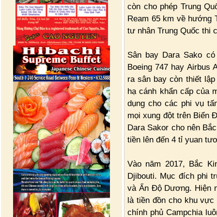
còn cho phép Trung Qu
Ream 65 km về hướng Tâ
tư nhân Trung Quốc thi 
Sân bay Dara Sako có 
Boeing 747 hay Airbus A
ra sân bay còn thiết lậ
hạ cánh khẩn cấp của m
dụng cho các phi vụ tấ
mọi xung đột trên Biển 
Dara Sakor cho nên Bắc 
tiền lên đến 4 tỉ yuan t
Vào năm 2017, Bắc Ki
Djibouti. Mục đích phi 
và Ấn Độ Dương. Hiện n
là tiền đồn cho khu vự
chính phủ Campchia luô