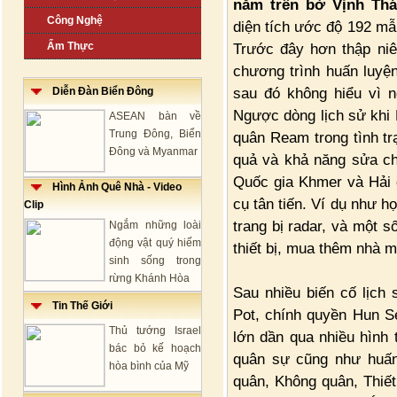
nằm trên bờ Vịnh Thái
Công Nghệ
diện tích ước độ 192 mẫ
Ẩm Thực
Trước đây hơn thập niê
chương trình huấn luyệ
sau đó không hiểu vì 
Diễn Đàn Biển Đông
Ngược dòng lịch sử khi 
ASEAN bàn về
Trung Đông, Biển
quân Ream trong tình tr
Đông và Myanmar
quả và khả năng sửa ch
Quốc gia Khmer và Hải q
Hình Ảnh Quê Nhà - Video
cụ tân tiến. Ví dụ như 
Clip
trang bị radar, và một s
Ngắm những loài
động vật quý hiếm
thiết bị, mua thêm nhà máy
sinh sống trong
rừng Khánh Hòa
Sau nhiều biến cố lịch 
Tin Thế Giới
Pot, chính quyền Hun 
Thủ tướng Israel
lớn dần qua nhiều hình th
bác bỏ kế hoạch
quân sự cũng như huấn
hòa bình của Mỹ
quân, Không quân, Thiết