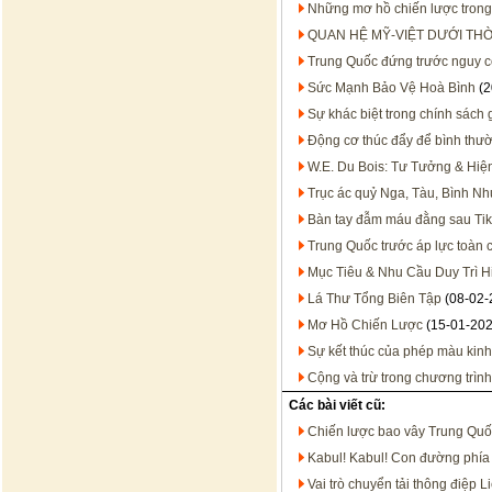
Những mơ hồ chiến lược trong 
QUAN HỆ MỸ-VIỆT DƯỚI TH
Trung Quốc đứng trước nguy c
Sức Mạnh Bảo Vệ Hoà Bình
(2
Sự khác biệt trong chính sách
Động cơ thúc đẩy để bình thườ
W.E. Du Bois: Tư Tưởng & Hiệ
Trục ác quỷ Nga, Tàu, Bình Nh
Bàn tay đẫm máu đằng sau Ti
Trung Quốc trước áp lực toàn 
Mục Tiêu & Nhu Cầu Duy Trì 
Lá Thư Tổng Biên Tập
(08-02-
Mơ Hồ Chiến Lược
(15-01-202
Sự kết thúc của phép màu kinh
Cộng và trừ trong chương trình t
Các bài viết cũ:
Chiến lược bao vây Trung Quố
Kabul! Kabul! Con đường phía
Vai trò chuyển tải thông điệp 