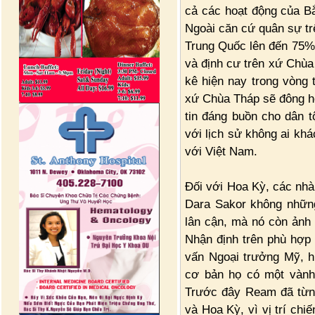
cả các hoạt động của B
Ngoài căn cứ quân sự tr
Trung Quốc lên đến 75%,
và định cư trên xứ Chùa
kê hiện nay trong vòng
xứ Chùa Tháp sẽ đông hơ
tin đáng buồn cho dân 
với lịch sử không ai kh
với Việt Nam.
Đối với Hoa Kỳ, các nhà
Dara Sakor không nhữn
lân cận, mà nó còn ảnh 
Nhận định trên phù hợp
vấn Ngoại trưởng Mỹ, hi
cơ bản họ có một vành 
Trước đây Ream đã từng
và Hoa Kỳ, vì vị trí chi