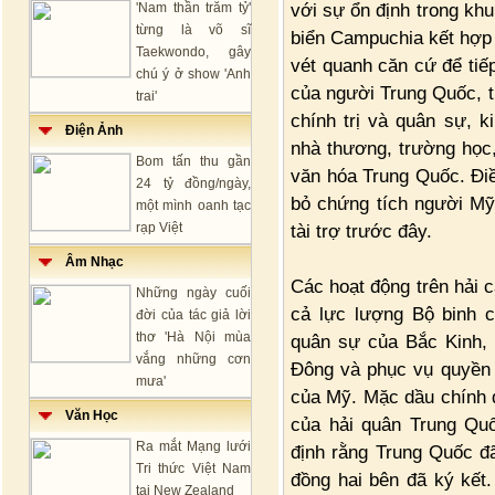
với sự ổn định trong kh
'Nam thần trăm tỷ'
từng là võ sĩ
biển Campuchia kết hợp 
Taekwondo, gây
vét quanh căn cứ để tiế
chú ý ở show 'Anh
của người Trung Quốc, t
trai'
chính trị và quân sự, k
Điện Ảnh
nhà thương, trường học,
Bom tấn thu gần
văn hóa Trung Quốc. Đi
24 tỷ đồng/ngày,
bỏ chứng tích người Mỹ
một mình oanh tạc
rạp Việt
tài trợ trước đây.
Âm Nhạc
Các hoạt động trên hải c
Những ngày cuối
cả lực lượng Bộ binh 
đời của tác giả lời
thơ 'Hà Nội mùa
quân sự của Bắc Kinh, 
vắng những cơn
Đông và phục vụ quyền l
mưa'
của Mỹ. Mặc dầu chính 
Văn Học
của hải quân Trung Qu
Ra mắt Mạng lưới
định rằng Trung Quốc 
Tri thức Việt Nam
đồng hai bên đã ký kết
tại New Zealand