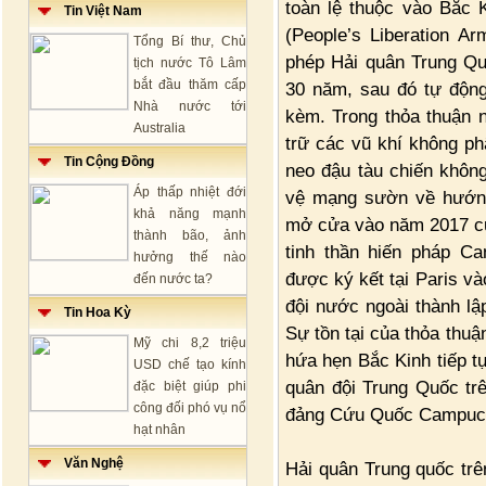
toàn lệ thuộc vào Bắc
Tin Việt Nam
(People’s Liberation 
Tổng Bí thư, Chủ
phép Hải quân Trung Qu
tịch nước Tô Lâm
bắt đầu thăm cấp
30 năm, sau đó tự động
Nhà nước tới
kèm. Trong thỏa thuận n
Australia
trữ các vũ khí không ph
Tin Cộng Đồng
neo đậu tàu chiến không
Áp thấp nhiệt đới
vệ mạng sườn về hướng
khả năng mạnh
mở cửa vào năm 2017 của
thành bão, ảnh
tinh thần hiến pháp C
hưởng thế nào
được ký kết tại Paris v
đến nước ta?
đội nước ngoài thành lậ
Tin Hoa Kỳ
Sự tồn tại của thỏa thuậ
Mỹ chi 8,2 triệu
hứa hẹn Bắc Kinh tiếp tụ
USD chế tạo kính
quân đội Trung Quốc tr
đặc biệt giúp phi
công đối phó vụ nổ
đảng Cứu Quốc Campuchi
hạt nhân
Văn Nghệ
Hải quân Trung quốc tr