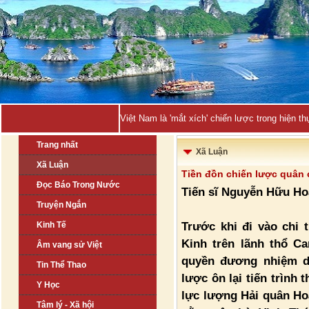
Việt Nam là 'mắt xích' chiến lược trong hiện
Trang nhất
Xã Luận
Xã Luận
Tiền đồn chiến lược quân
Đọc Báo Trong Nước
Tiến sĩ Nguyễn Hữu Ho
Truyện Ngắn
Trước khi đi vào chi
Kinh Tế
Kinh trên lãnh thổ C
Âm vang sử Việt
quyền đương nhiệm d
Tin Thể Thao
lược ôn lại tiến trình
Y Học
lực lượng Hải quân H
Tâm lý - Xã hội