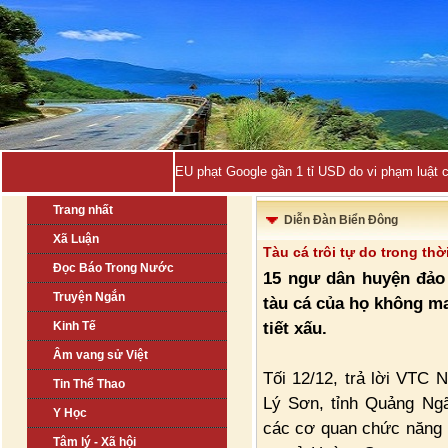
Mở rộng t_
Trang nhất
Diễn Đàn Biển Đông
Xã Luận
Tàu cá trôi tự do trong th
Đọc Báo Trong Nước
15 ngư dân huyện đảo
Truyện Ngắn
tàu cá của họ không ma
tiết xấu.
Kinh Tế
Âm vang sử Việt
Tối 12/12, trả lời VTC
Tin Thể Thao
Lý Sơn, tỉnh Quảng Ngã
Y Học
các cơ quan chức năng 
Tâm lý - Xã hội