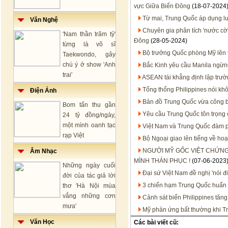
vực Giữa Biển Đông
(18-07-2024
Từ mai, Trung Quốc áp dụng lu
Văn Nghệ
Chuyên gia phân tích 'nước cờ'
'Nam thần trăm tỷ'
Đông
(28-05-2024)
từng là võ sĩ
Bộ trưởng Quốc phòng Mỹ lên t
Taekwondo, gây
chú ý ở show 'Anh
Bắc Kinh yêu cầu Manila ngừn
trai'
ASEAN tái khẳng định lập trư
Tổng thống Philippines nói kh
Điện Ảnh
Bản đồ Trung Quốc vừa công 
Bom tấn thu gần
Yêu cầu Trung Quốc tôn trọng
24 tỷ đồng/ngày,
một mình oanh tạc
Việt Nam và Trung Quốc đàm p
rạp Việt
Bộ Ngoại giao lên tiếng về h
NGƯỜI MỸ GỐC VIỆT CHỨNG
Âm Nhạc
MÌNH THÁN PHỤC !
(07-06-2023
Những ngày cuối
Đại sứ Việt Nam đề nghị 'nói đ
đời của tác giả lời
3 chiến hạm Trung Quốc huấn 
thơ 'Hà Nội mùa
vắng những cơn
Cảnh sát biển Philippines tăn
mưa'
Mỹ phản ứng bất thường khi T
Văn Học
Các bài viết cũ: