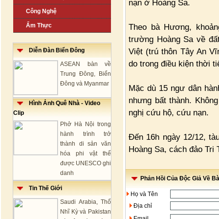
nạn ở Hoàng Sa.
Công Nghệ
Ẩm Thực
Theo bà Hương, khoảng
trường Hoàng Sa về đất
Việt (trú thôn Tây An V
Diễn Đàn Biển Đông
do trong điều kiện thời ti
ASEAN bàn về
Trung Đông, Biển
Đông và Myanmar
Mặc dù 15 ngư dân hành
nhưng bất thành. Không
Hình Ảnh Quê Nhà - Video
nghị cứu hộ, cứu nạn.
Clip
Phở Hà Nội trong
hành trình trở
Đến 16h ngày 12/12, tà
thành di sản văn
Hoàng Sa, cách đảo Tri 
hóa phi vật thể
được UNESCO ghi
danh
Phản Hồi Của Độc Giả Về Bài
Tin Thế Giới
Họ và Tên
Saudi Arabia, Thổ
Địa chỉ
Nhĩ Kỳ và Pakistan
Email