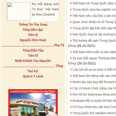
Việt Nam và Trung Quốc đàm p
Ra mắt Mạng lưới
Tri thức Việt Nam
Trung Quốc đưa tàu nghiên cứu
tại New Zealand
Việt Nam yêu cầu Đài Loan chấ
Quan chức Nhật chỉ rõ Trung 
Thông Tin Tòa Soạn
Trung Quốc tập trận bắn đạn t
Tổng biên tập:
Hàn Quốc ủng hộ lập trường 
Tiến Sĩ
Nguyễn Hữu Hoạt
Thủ tướng đề nghị Trung Quốc
Phụ Tá
Đông
(26-10-2021)
Tổng Biên Tập
Việt Nam bình luận vụ tàu ngầ
Tiến Sĩ
Ủy ban Đối ngoại Thượng viện 
Nhật Khánh Thy Nguyễn
Đông'
(20-10-2021)
Tổng
Câu hỏi về sự an toàn ở Biển
Thư ký:
Việt Nam lên tiếng việc tàu c
Quách Y Lành
Nhóm tàu sân bay Mỹ Ronald R
Các cơ quan chức năng của Việ
Anh hỗ trợ Indonesia đóng khi
Australia-Mỹ ra tuyên bố bác 
Chỉ huy nhóm tàu sân bay Carl
Trung Quốc thử nghiệm robot 