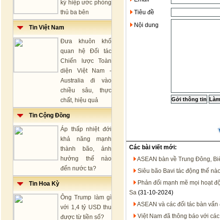
ký hiệp ước phòng
thủ ba bên
Tiêu đề
Nội dung
Tin Việt Nam
Đưa khuôn khổ
quan hệ Đối tác
Chiến lược Toàn
diện Việt Nam -
Australia đi vào
chiều sâu, thực
chất, hiệu quả
Tin Cộng Đồng
Áp thấp nhiệt đới
khả năng mạnh
Các bài viết mới:
thành bão, ảnh
hưởng thế nào
ASEAN bàn về Trung Đông, B
đến nước ta?
Siêu bão Bavi tác động thế nà
Phản đối mạnh mẽ mọi hoạt đ
Tin Hoa Kỳ
Sa
(31-10-2024)
Ông Trump làm gì
ASEAN và các đối tác bàn vấn 
với 1,4 tỷ USD thu
Việt Nam đã thông báo với các
được từ tiền số?